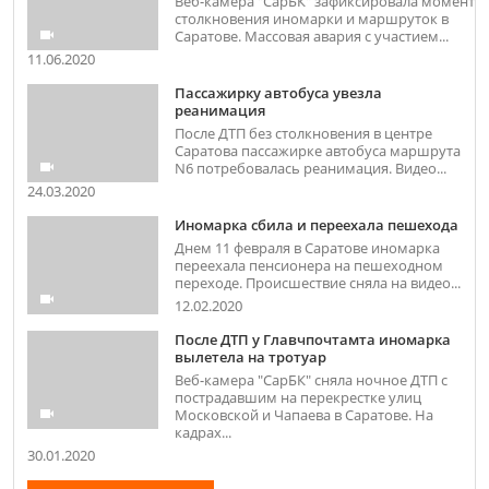
Веб-камера "СарБК" зафиксировала момент
столкновения иномарки и маршруток в
Саратове. Массовая авария с участием...
11.06.2020
Пассажирку автобуса увезла
реанимация
После ДТП без столкновения в центре
Саратова пассажирке автобуса маршрута
N6 потребовалась реанимация. Видео...
24.03.2020
Иномарка сбила и переехала пешехода
Днем 11 февраля в Саратове иномарка
переехала пенсионера на пешеходном
переходе. Происшествие сняла на видео...
12.02.2020
После ДТП у Главчпочтамта иномарка
вылетела на тротуар
Веб-камера "СарБК" сняла ночное ДТП с
пострадавшим на перекрестке улиц
Московской и Чапаева в Саратове. На
кадрах...
30.01.2020