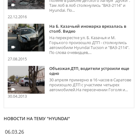
поляне в районе детского лагеря "Дубки".
Там лоб в лоб столкнулись "ВАЗ-2114" и
Hyundai. По...
22.12.2016
На Б. Казачьей иномарка врезалась в
столб. Видео
На перекрестке ул. Б. Казачья и М.
Горького произошло ДТП - столкнулись
автомобили Hyundai Tucson и "ВАЗ-2114".
По слова очевидцев,...
27.08.2015
Объезжая ДТП, водители устроили еще
одно
30 апреля примерно в 16 часов в Саратове
произошло ДТП с участием четырех
автомобилей.На пересечении Гоголя и...
30.04.2013
НОВОСТИ НА ТЕМУ "HYUNDAI"
06.03.26