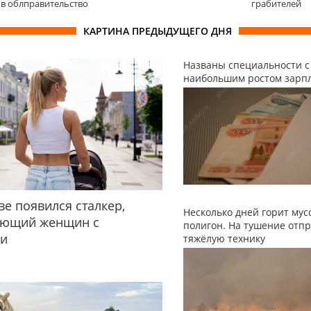
в облправительство
грабителей
КАРТИНА ПРЕДЫДУЩЕГО ДНЯ
Названы специальности с
наибольшим ростом зарп
ве появился сталкер,
Несколько дней горит му
ующий женщин с
полигон. На тушение отп
ми
тяжёлую технику