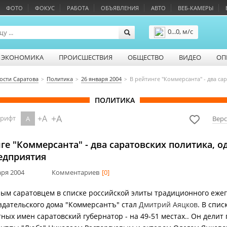
ФОТО
ФОКУС
РАБОТА
ОБЪЯВЛЕНИЯ
АВТО
ВЕБ-КАМЕРЫ
0...0, м/с
Подробнее
ЭКОНОМИКА
ПРОИСШЕСТВИЯ
ОБЩЕСТВО
ВИДЕО
ОП
ости Саратова
Политика
26 января 2004
В рейтинге "Коммерсанта" - два са
ПОЛИТИКА
+A
+A
шрифт
A
Верс
ге "Коммерсанта" - два саратовских политика, о
едприятия
аря 2004
Комментариев
[0]
ым саратовцем в списке российской элиты традиционного еже
здательского дома "Коммерсантъ" стал
Дмитрий Аяцков
. В спис
тных имен саратовский губернатор - на 49-51 местах.. Он делит