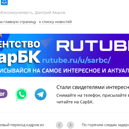
облкоммунэнерго
,
Дмитрий Аяцков
на главную страницу
к списку новостей
Стали свидетелями интерес
Снимайте на телефон, присылайте 
читайте на СарБК.
овый переход кадров из
По горячим следам задер