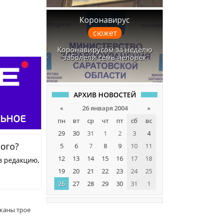
Коронавирус
сюжет
Коронавирусом за неделю
заболели семь человек
АРХИВ НОВОСТЕЙ
«
26 января 2004
»
пн
вт
ср
чт
пт
сб
вс
29
30
31
1
2
3
4
ного?
5
6
7
8
9
10
11
12
13
14
15
16
17
18
в редакцию,
19
20
21
22
23
24
25
26
27
28
29
30
31
1
жаны трое