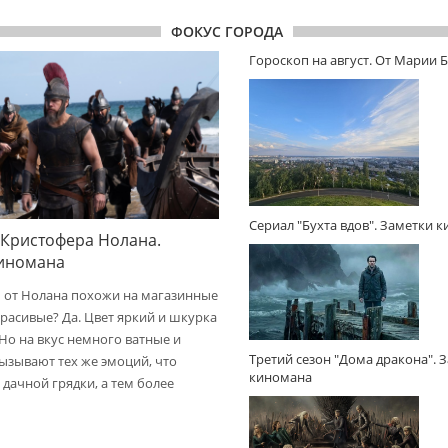
ФОКУС ГОРОДА
Гороскоп на август. От Марии 
Сериал "Бухта вдов". Заметки 
 Кристофера Нолана.
киномана
 от Нолана похожи на магазинные
расивые? Да. Цвет яркий и шкурка
 Но на вкус немного ватные и
Третий сезон "Дома дракона". 
вызывают тех же эмоций, что
киномана
дачной грядки, а тем более