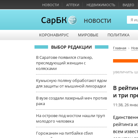
НОВОСТИ
АПТЕКИ
НЕДВИЖИМОСТЬ
ВИДЕО
НОВОСТИ
КОРОНАВИРУС
МИРОВЫЕ
ПОЛИТИКА
ВЫБОР РЕДАКЦИИ
Главная
Нов
В Саратове появился сталкер,
преследующий женщин с
колясками
увеличить 
Кумысную поляну обработают ядом
для защиты от мышиной лихорадки
В рейтин
и три пр
В вузе создали лазерный меч против
рака
11:38, 26 янв
На острове под мостом нашли труп
Единственн
молодого человека
рейтинга и
всем извес
Горожанин на питбайке сбил