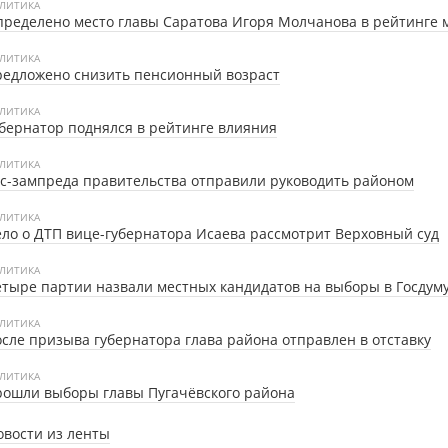
ЛИТИКА
ределено место главы Саратова Игоря Молчанова в рейтинге 
ЛИТИКА
едложено снизить пенсионный возраст
ЛИТИКА
бернатор поднялся в рейтинге влияния
ЛИТИКА
с-зампреда правительства отправили руководить районом
ЛИТИКА
ло о ДТП вице-губернатора Исаева рассмотрит Верховный суд
ЛИТИКА
тыре партии назвали местных кандидатов на выборы в Госдум
ЛИТИКА
сле призыва губернатора глава района отправлен в отставку
ЛИТИКА
ошли выборы главы Пугачёвского района
овости из ленты