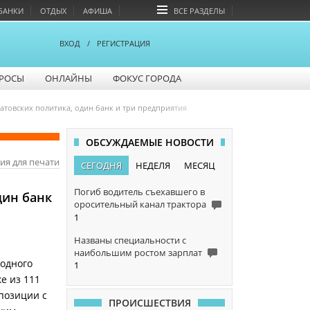
БАНКИ
ОТДЫХ
АФИША
ВСЕ РАЗДЕЛЫ
ВХОД
/
РЕГИСТРАЦИЯ
РОСЫ
ОНЛАЙНЫ
ФОКУС ГОРОДА
ратовских политика, один банк и три предприятия
ОБСУЖДАЕМЫЕ НОВОСТИ
ия для печати
СЕГОДНЯ
НЕДЕЛЯ
МЕСЯЦ
Погиб водитель съехавшего в
дин банк
оросительный канал трактора
1
Названы специальности с
наибольшим ростом зарплат
годного
1
ке из 111
 позиции с
ПРОИСШЕСТВИЯ