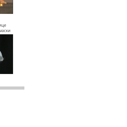
ице
маски