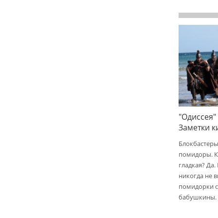
"Одиссея"
Заметки 
Блокбастеры
помидоры. К
гладкая? Да.
никогда не 
помидорки с 
бабушкины.