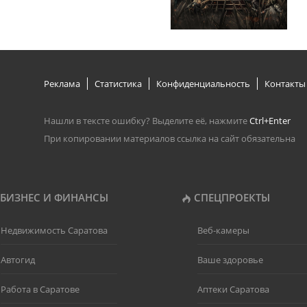
Реклама
Статистика
Конфиденциальность
Контакты
Нашли в тексте ошибку? Выделите её, нажмите
Ctrl+Enter
При копировании материалов ссылка на сайт обязательна
БИЗНЕС И ФИНАНСЫ
СПЕЦПРОЕКТЫ
Недвижимость Саратова
Веб-камеры
Автогид
Ваше здоровье
Работа в Саратове
Аптеки Саратова