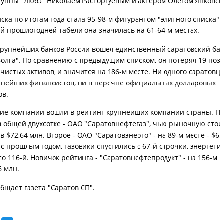
руппы "Любэ" Николаем Расторгуевым и актером Олегом Янковс
ка по итогам года стала 95-98-м фигурантом "элитного списка"
й прошлогодней табели она значилась на 61-64-м местах.
крупнейших банков России вошел единственный саратовский ба
Волга". По сравнению с предыдущим списком, он потерял 19 по
чистых активов, и значится на 186-м месте. Ни одного саратовц
пнейших финансистов, ни в перечне официальных долларовых
ов.
кие компании вошли в рейтинг крупнейших компаний страны. 
 в общей двухсотке - ОАО "Саратовнефтегаз", чью рыночную сто
 $72,64 млн. Второе - ОАО "Саратовэнерго" - на 89-м месте - $6
с прошлым годом, газовики спустились с 67-й строчки, энергети
о 116-й. Новичок рейтинга - "Саратовнефтепродукт" - на 156-м 
6 млн.
общает газета "Саратов СП".