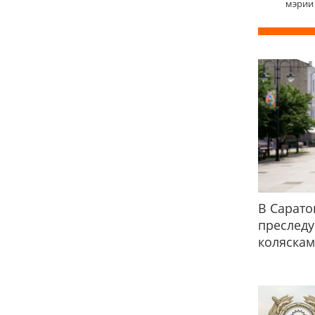
мэрии 
В Сарато
преслед
коляска