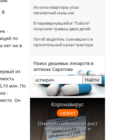
ким.
Из окна квартиры упал
. В
пятилетний мальчик
В перевернувшейся "Тойоте"
получили травмы двое детей
нк -
зиций по
Погиб водитель съехавшего в
оросительный канал трактора
а нет ни в
Поиск дешевых лекарств в
аптеках Саратова
Первый из
имость
Найти
5,19 млн. По
ки -
месте. Он
Коронавирус
сюжет
Отмечен небольшой рост
заболевших ОРВИ и
коронавирусом