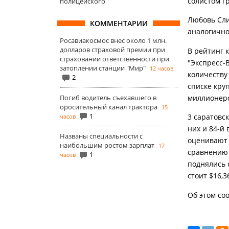
солистом г
полицейского
Любовь Слис
КОММЕНТАРИИ
аналогично
Росавиакосмос внес около 1 млн.
долларов страховой премии при
В рейтинг 
страховании ответственности при
"Экспресс-
затоплении станции "Мир"
12 часов
количеству 
2
списке кру
Погиб водитель съехавшего в
миллионер
оросительный канал трактора
15
1
3 саратовс
часов
них и 84-й
Названы специальности с
оценивают в
наибольшим ростом зарплат
17
сравнению 
1
часов
поднялись с
стоит $16,3
Об этом со