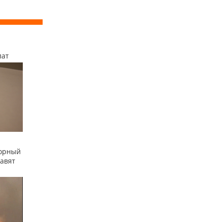
лат
сорный
равят