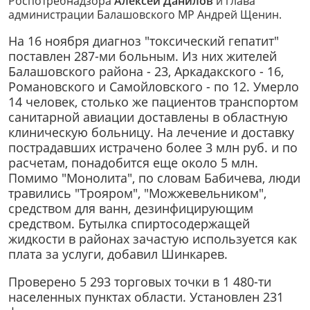
Роспотребнадзора
Алексей Данилов
и глава
администрации Балашовского МР Андрей Щенин.
На 16 ноября диагноз "токсический гепатит"
поставлен 287-ми больным. Из них жителей
Балашовского района - 23, Аркадакского - 16,
Романовского и Самойловского - по 12. Умерло
14 человек, столько же пациентов транспортом
санитарной авиации доставлены в областную
клиническую больницу. На лечение и доставку
пострадавших истрачено более 3 млн руб. и по
расчетам, понадобится еще около 5 млн.
Помимо "Монолита", по словам Бабичева, люди
травились "Трояром", "Можжевельником",
средством для ванн, дезинфицирующим
средством. Бутылка спиртосодержащей
жидкости в районах зачастую используется как
плата за услуги, добавил Шинкарев.
Проверено 5 293 торговых точки в 1 480-ти
населенных пунктах области. Установлен 231