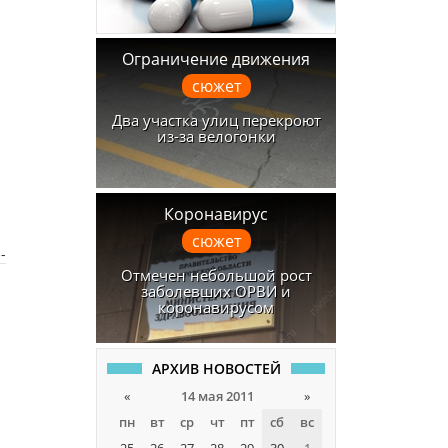
Ограничение движения
сюжет
Два участка улиц перекроют
из-за велогонки
Коронавирус
сюжет
-
Отмечен небольшой рост
заболевших ОРВИ и
коронавирусом
АРХИВ НОВОСТЕЙ
«
14 мая 2011
»
пн
вт
ср
чт
пт
сб
вс
25
26
27
28
29
30
1