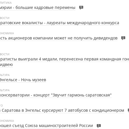
ЛИТИКА
мэрии - большие кадровые перемены
5
ВОСТИ
ратовские вокалисты - лауреаты международного конкурса
ОНОМИКА
сть акционеров компании может не получить дивидендов
1
ВОСТИ
ратисты выиграли 4 медали, перенесена первая командная гон
пидвею
ЛЬТУРА
Энгельсе - Ночь музеев
ЛЬТУРА
консерватории - концерт "Звучит гармонь саратовская"
ТО
 Саратова в Энгельс курсируют 7 автобусов с кондиционером
ОНОМИКА
рошел съезд Союза машиностроителей России
1