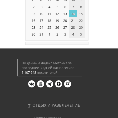
2
3
4
5
6
7
8
9
10
11
12
13
14
15
16
17
18
19
20
21
22
23
24
25
26
27
28
29
30
31
1
2
3
4
5
По данным Яндекс.Метрика за
последние 30 дней нас посетило
1 107 648
посетителей
ОТДЫХ И РАЗВЛЕЧЕНИЕ
Афиша Саратова