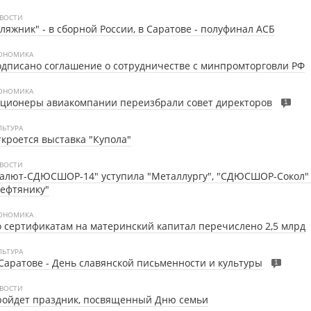
ВОСТИ
ляжник" - в сборной России, в Саратове - полуфинал АСБ
ОНОМИКА
дписано соглашение о сотрудничестве с минпромторговли РФ
ОНОМИКА
ционеры авиакомпании переизбрали совет директоров
1
ЛЬТУРА
кроется выставка "Купола"
ВОСТИ
алют-СДЮСШОР-14" уступила "Металлургу", "СДЮСШОР-Сокол" 
ефтянику"
ОНОМИКА
 сертификатам на материнский капитал перечислено 2,5 млрд
ЛЬТУРА
Саратове - День славянской письменности и культуры
1
ВОСТИ
ройдет праздник, посвященный Дню семьи