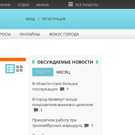
БАНКИ
ОТДЫХ
АФИША
ВСЕ РАЗДЕЛЫ
ВХОД
/
РЕГИСТРАЦИЯ
РОСЫ
ОНЛАЙНЫ
ФОКУС ГОРОДА
ОБСУЖДАЕМЫЕ НОВОСТИ
НЕДЕЛЯ
МЕСЯЦ
В области стало больше
госслужащих
1
В город привезут мощи
покровителя воинов и целителя
1
Прекратили работу три
троллейбусных маршрута
1