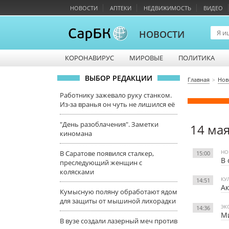
НОВОСТИ
АПТЕКИ
НЕДВИЖИМОСТЬ
ВИДЕО
НОВОСТИ
КОРОНАВИРУС
МИРОВЫЕ
ПОЛИТИКА
ВЫБОР РЕДАКЦИИ
Главная
Нов
Работнику зажевало руку станком.
Из-за вранья он чуть не лишился её
"День разоблачения". Заметки
14 ма
киномана
НО
В Саратове появился сталкер,
15:00
В 
преследующий женщин с
колясками
КУ
14:51
Ак
Кумысную поляну обработают ядом
для защиты от мышиной лихорадки
ЭК
14:36
Ми
В вузе создали лазерный меч против