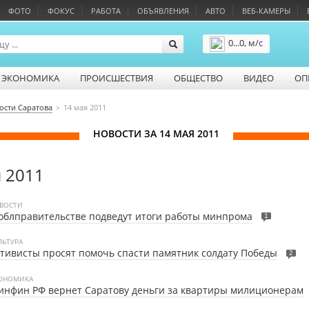
ФОТО
ФОКУС
РАБОТА
ОБЪЯВЛЕНИЯ
АВТО
ВЕБ-КАМЕРЫ
0...0, м/с
Подробнее
ЭКОНОМИКА
ПРОИСШЕСТВИЯ
ОБЩЕСТВО
ВИДЕО
ОП
ости Саратова
14 мая 2011
НОВОСТИ ЗА 14 МАЯ 2011
я 2011
ВОСТИ
облправительстве подведут итоги работы минпрома
1
ЛЬТУРА
тивисты просят помочь спасти памятник солдату Победы
2
ОНОМИКА
нфин РФ вернет Саратову деньги за квартиры милиционерам