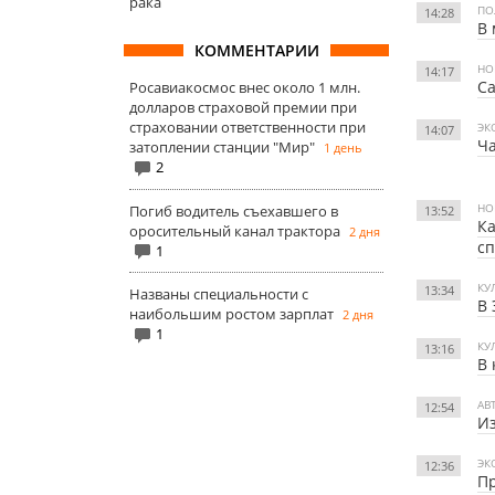
рака
ПО
14:28
В 
КОММЕНТАРИИ
НО
14:17
Са
Росавиакосмос внес около 1 млн.
долларов страховой премии при
страховании ответственности при
ЭК
14:07
Ча
затоплении станции "Мир"
1 день
2
НО
Погиб водитель съехавшего в
13:52
Ка
оросительный канал трактора
2 дня
с
1
КУ
13:34
Названы специальности с
В 
наибольшим ростом зарплат
2 дня
1
КУ
13:16
В 
АВ
12:54
Из
ЭК
12:36
П