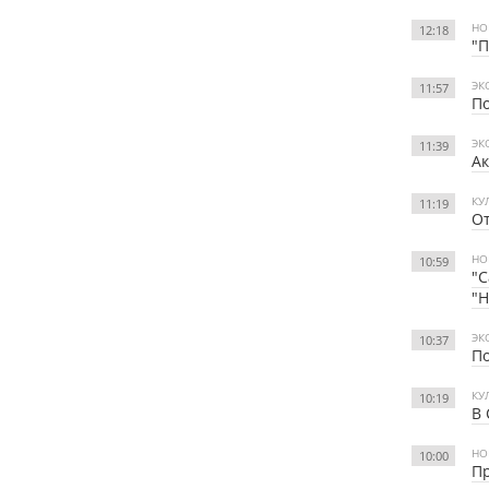
НО
12:18
"П
ЭК
11:57
По
ЭК
11:39
Ак
КУ
11:19
От
НО
10:59
"С
"Н
ЭК
10:37
По
КУ
10:19
В 
НО
10:00
П