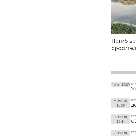
Погиб во
оросител
КУ
4 Авг, 18:00
Жи
КУ
30 Июля,
До
16:50
КУ
29 Июля,
Об
15:44
КУ
23 Июля,