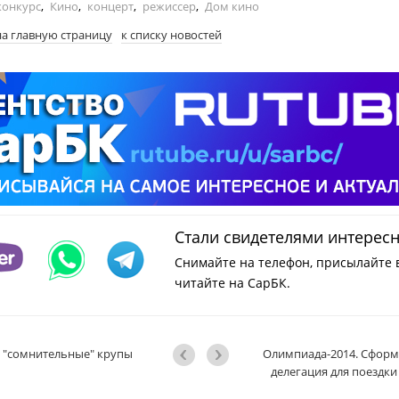
конкурс
,
Кино
,
концерт
,
режиссер
,
Дом кино
на главную страницу
к списку новостей
Стали свидетелями интерес
Снимайте на телефон, присылайте 
читайте на СарБК.
 "сомнительные" крупы
Олимпиада-2014. Сфор
делегация для поездки