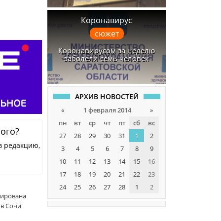
Коронавирус
сюжет
Коронавирусом за неделю
заболели семь человек
АРХИВ НОВОСТЕЙ
«
1 февраля 2014
»
пн
вт
ср
чт
пт
сб
вс
ного?
27
28
29
30
31
1
2
в редакцию,
3
4
5
6
7
8
9
10
11
12
13
14
15
16
17
18
19
20
21
22
23
24
25
26
27
28
1
2
мирована
 в Сочи