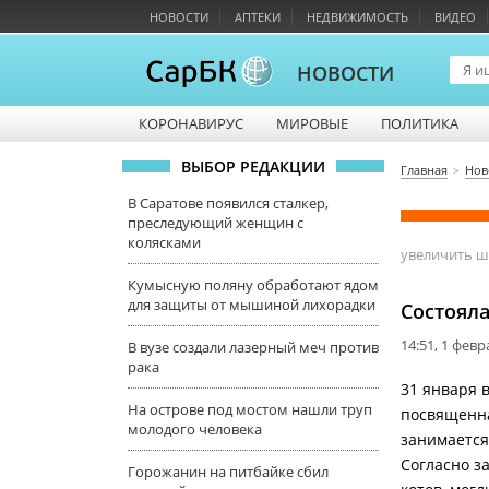
НОВОСТИ
АПТЕКИ
НЕДВИЖИМОСТЬ
ВИДЕО
НОВОСТИ
КОРОНАВИРУС
МИРОВЫЕ
ПОЛИТИКА
ВЫБОР РЕДАКЦИИ
Главная
Нов
В Саратове появился сталкер,
преследующий женщин с
колясками
увеличить 
Кумысную поляну обработают ядом
для защиты от мышиной лихорадки
Состоял
14:51, 1 февр
В вузе создали лазерный меч против
рака
31 января 
На острове под мостом нашли труп
посвященна
молодого человека
занимается
Согласно з
Горожанин на питбайке сбил