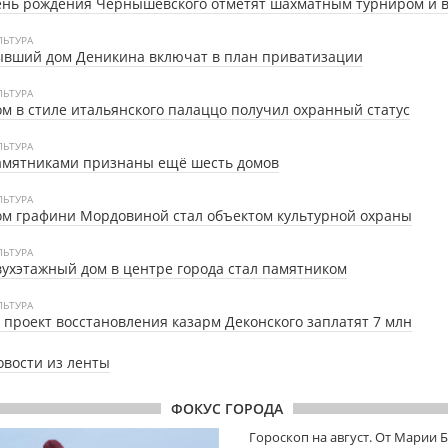
ень рождения Чернышевского отметят шахматным турниром и 
ЛЬТУРА
ывший дом Деникина включат в план приватизации
ЛЬТУРА
м в стиле итальянского палаццо получил охранный статус
ЛЬТУРА
амятниками признаны ещё шесть домов
ЛЬТУРА
м графини Мордовиной стал объектом культурной охраны
ЛЬТУРА
ухэтажный дом в центре города стал памятником
ЛЬТУРА
 проект восстановления казарм Деконского заплатят 7 млн
овости из ленты
ФОКУС ГОРОДА
Гороскоп на август. От Марии 