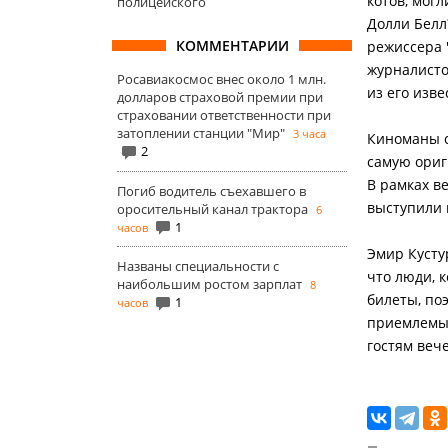
котов, мог
полицейского
Долли Белл
КОММЕНТАРИИ
режиссера 
журналисто
Росавиакосмос внес около 1 млн.
из его изв
долларов страховой премии при
страховании ответственности при
затоплении станции "Мир"
3 часа
Киноманы с
2
самую ориг
В рамках в
Погиб водитель съехавшего в
выступили 
оросительный канал трактора
6
1
часов
Эмир Кусту
Названы специальности с
что люди, 
наибольшим ростом зарплат
8
билеты, по
1
часов
приемлемым
гостям веч