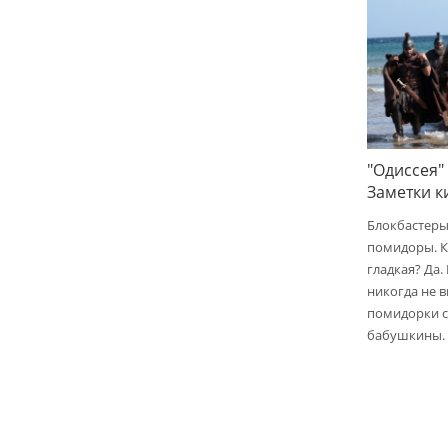
"Одиссея"
Заметки 
Блокбастеры
помидоры. К
гладкая? Да.
никогда не 
помидорки с 
бабушкины.