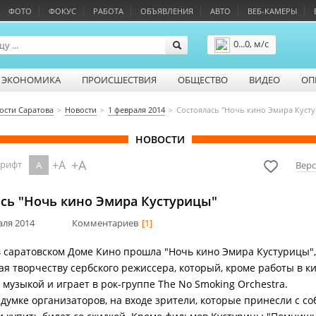
ФОТО
ФОКУС
РАБОТА
ОБЪЯВЛЕНИЯ
АВТО
ВЕБ-КАМЕРЫ
0...0, м/с
Подробнее
ЭКОНОМИКА
ПРОИСШЕСТВИЯ
ОБЩЕСТВО
ВИДЕО
ОП
ости Саратова
Новости
1 февраля 2014
Состоялась "Ночь кино Эмира Куст
НОВОСТИ
+A
+A
шрифт
A
Верс
ась "Ночь кино Эмира Кустурицы"
аля 2014
Комментариев
[1]
в саратовском Доме Кино прошла "Ночь кино Эмира Кустурицы",
я творчеству сербского режиссера, который, кроме работы в ки
 музыкой и играет в рок-группе The No Smoking Orchestra.
адумке организаторов, на входе зрители, которые принесли с с