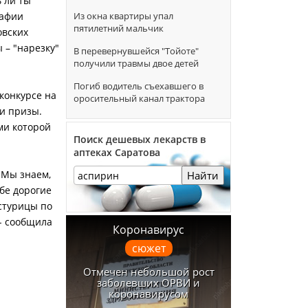
 ли ты
Из окна квартиры упал
рафии
пятилетний мальчик
овских
 – "нарезку"
В перевернувшейся "Тойоте"
получили травмы двое детей
Погиб водитель съехавшего в
конкурсе на
оросительный канал трактора
и призы.
ми которой
Поиск дешевых лекарств в
аптеках Саратова
"Мы знаем,
Найти
ебе дорогие
стурицы по
- сообщила
Коронавирус
сюжет
Отмечен небольшой рост
заболевших ОРВИ и
коронавирусом