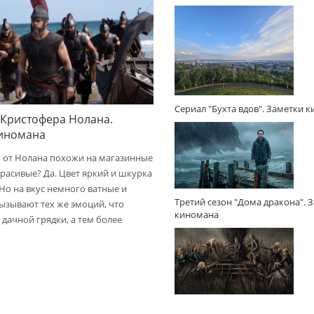
Сериал "Бухта вдов". Заметки 
 Кристофера Нолана.
киномана
 от Нолана похожи на магазинные
расивые? Да. Цвет яркий и шкурка
 Но на вкус немного ватные и
Третий сезон "Дома дракона". 
вызывают тех же эмоций, что
киномана
дачной грядки, а тем более