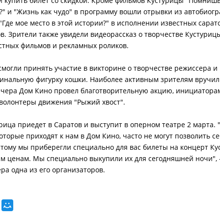
ли купить билет со скидкой. Кроме фильмов Кустурицы "Помнишь
?" и "Жизнь как чудо" в программу вошли отрывки из автобиог
"Где мое место в этой истории?" в исполнении известных сарат
в. Зрители также увидели видеорассказ о творчестве Кустурицы
естных фильмов и рекламных роликов.
могли принять участие в викторине о творчестве режиссера и 
инальную фигурку кошки. Наиболее активным зрителям вручил
ечера Дом Кино провел благотворительную акцию, инициатора
волонтеры движения "Рыжий хвост".
рица приедет в Саратов и выступит в оперном театре 2 марта. 
которые приходят к нам в Дом Кино, часто не могут позволить с
этому мы приберегли специально для вас билеты на концерт Ку
 ценам. Мы специально выкупили их для сегодняшней ночи", 
ера одна из его организаторов.