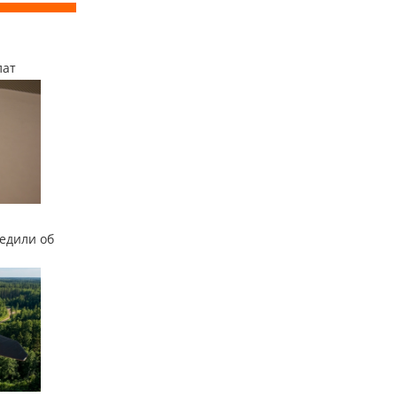
лат
едили об