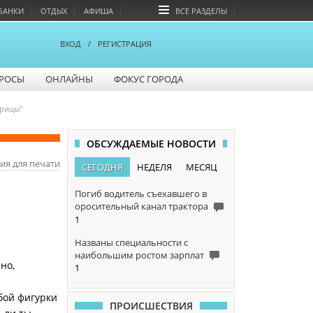
БАНКИ
ОТДЫХ
АФИША
ВСЕ РАЗДЕЛЫ
ВХОД
/
РЕГИСТРАЦИЯ
РОСЫ
ОНЛАЙНЫ
ФОКУС ГОРОДА
урицы"
ОБСУЖДАЕМЫЕ НОВОСТИ
ия для печати
СЕГОДНЯ
НЕДЕЛЯ
МЕСЯЦ
Погиб водитель съехавшего в
оросительный канал трактора
1
Названы специальности с
наибольшим ростом зарплат
но,
1
обой фигурки
ПРОИСШЕСТВИЯ