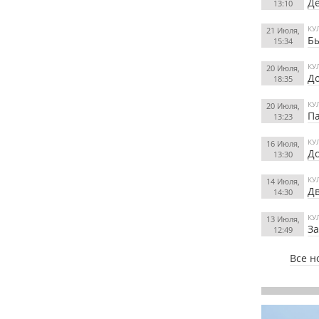
Д
13:10
КУ
21 Июля,
Б
15:34
КУ
20 Июля,
До
18:35
КУ
20 Июля,
П
13:23
КУ
16 Июля,
До
13:30
КУ
14 Июля,
Дв
14:30
КУ
13 Июля,
За
12:49
Все н