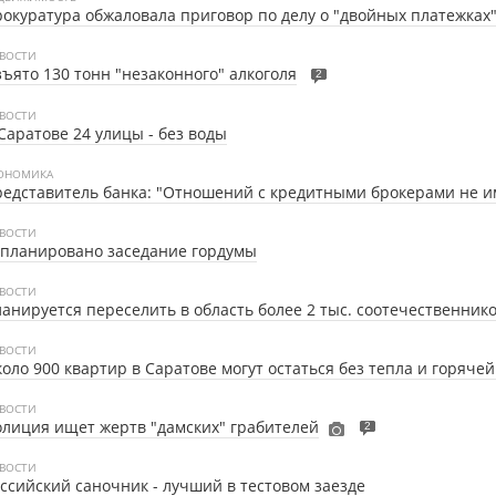
окуратура обжаловала приговор по делу о "двойных платежках
ВОСТИ
ъято 130 тонн "незаконного" алкоголя
2
ВОСТИ
Саратове 24 улицы - без воды
ОНОМИКА
едставитель банка: "Отношений с кредитными брокерами не и
ВОСТИ
планировано заседание гордумы
ВОСТИ
анируется переселить в область более 2 тыс. соотечественник
ВОСТИ
оло 900 квартир в Саратове могут остаться без тепла и горяче
ВОСТИ
лиция ищет жертв "дамских" грабителей
2
ВОСТИ
ссийский саночник - лучший в тестовом заезде