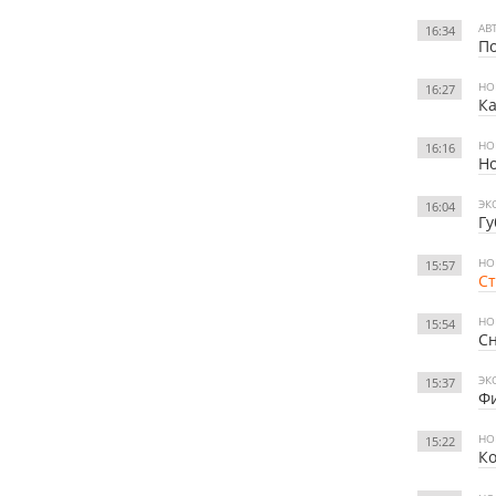
АВ
16:34
По
НО
16:27
Ка
НО
16:16
Но
ЭК
16:04
Гу
НО
15:57
Ст
НО
15:54
Сн
ЭК
15:37
Фи
НО
15:22
Ко