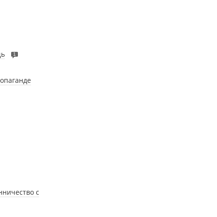
щь
1
ропаганде
нничество с