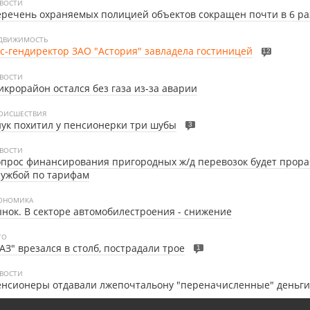
ВОСТИ
речень охраняемых полицией объектов сокращен почти в 6 ра
ДВИЖИМОСТЬ
с-гендиректор ЗАО "Астория" завладела гостиницей
12
ВОСТИ
крорайон остался без газа из-за аварии
ОИСШЕСТВИЯ
ук похитил у пенсионерки три шубы
3
ВОСТИ
прос финансирования пригородных ж/д перевозок будет прор
лужбой по тарифам
ОНОМИКА
нок. В секторе автомобилестроения - снижение
ТО
АЗ" врезался в столб, пострадали трое
1
ВОСТИ
нсионеры отдавали лжепочтальону "переначисленные" деньги