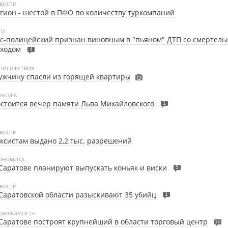
ВОСТИ
гион - шестой в ПФО по количеству туркомпаний
ТО
с-полицейский признан виновным в "пьяном" ДТП со смертел
сходом
4
ОИСШЕСТВИЯ
ужчину спасли из горящей квартиры
ЛЬТУРА
стоится вечер памяти Льва Михайловского
1
ВОСТИ
ксистам выдано 2,2 тыс. разрешений
ОНОМИКА
Саратове планируют выпускать коньяк и виски
5
ВОСТИ
Саратовской области разыскивают 35 убийц
1
ДВИЖИМОСТЬ
Саратове построят крупнейший в области торговый центр
16