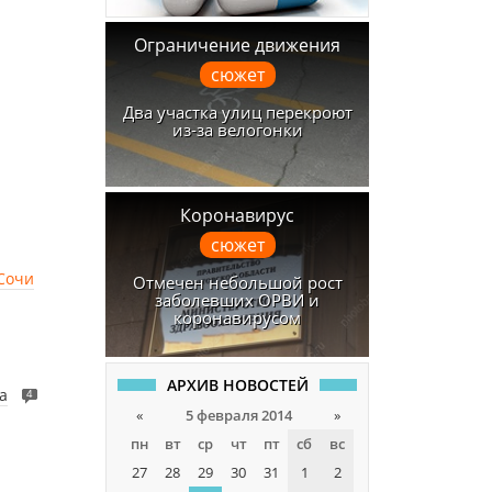
Ограничение движения
сюжет
Два участка улиц перекроют
из-за велогонки
Коронавирус
сюжет
 Сочи
Отмечен небольшой рост
заболевших ОРВИ и
коронавирусом
АРХИВ НОВОСТЕЙ
а
4
«
5 февраля 2014
»
пн
вт
ср
чт
пт
сб
вс
27
28
29
30
31
1
2