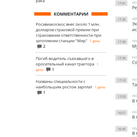
рака
НО
17:41
Ре
КОММЕНТАРИИ
АВ
17:35
Эк
Росавиакосмос внес около 1 млн.
и
долларов страховой премии при
страховании ответственности при
затоплении станции "Мир"
1 день
ПР
17:30
М
2
КУ
17:26
Погиб водитель съехавшего в
Со
оросительный канал трактора
1
1
день
НО
17:10
Названы специальности с
Та
наибольшим ростом зарплат
1 день
1
ЭК
17:03
В 
НО
16:51
В 
НЕ
16:45
В 