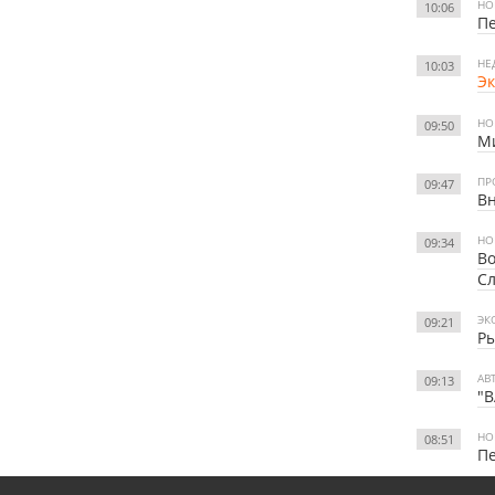
НО
10:06
Пе
НЕ
10:03
Эк
НО
09:50
Ми
ПР
09:47
Вн
НО
09:34
Во
С
ЭК
09:21
Ры
АВ
09:13
"В
НО
08:51
Пе