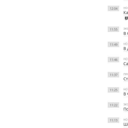
НО
12:04
Ка
1
ЭК
11:55
В 
НО
11:49
В 
НО
11:46
Са
ПР
11:37
Ст
НО
11:25
В 
ЭК
11:22
По
НО
11:13
Ш