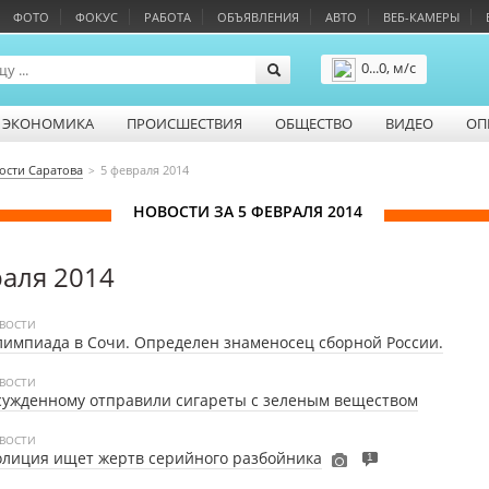
ФОТО
ФОКУС
РАБОТА
ОБЪЯВЛЕНИЯ
АВТО
ВЕБ-КАМЕРЫ
0...0, м/с
Подробнее
ЭКОНОМИКА
ПРОИСШЕСТВИЯ
ОБЩЕСТВО
ВИДЕО
ОП
ости Саратова
5 февраля 2014
НОВОСТИ ЗА 5 ФЕВРАЛЯ 2014
раля 2014
ВОСТИ
импиада в Сочи. Определен знаменосец сборной России.
ВОСТИ
ужденному отправили сигареты с зеленым веществом
ВОСТИ
лиция ищет жертв серийного разбойника
1