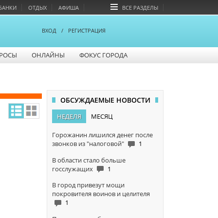
БАНКИ
ОТДЫХ
АФИША
ВСЕ РАЗДЕЛЫ
ВХОД
/
РЕГИСТРАЦИЯ
РОСЫ
ОНЛАЙНЫ
ФОКУС ГОРОДА
ОБСУЖДАЕМЫЕ НОВОСТИ
НЕДЕЛЯ
МЕСЯЦ
Горожанин лишился денег после
звонков из "налоговой"
1
В области стало больше
госслужащих
1
В город привезут мощи
покровителя воинов и целителя
1