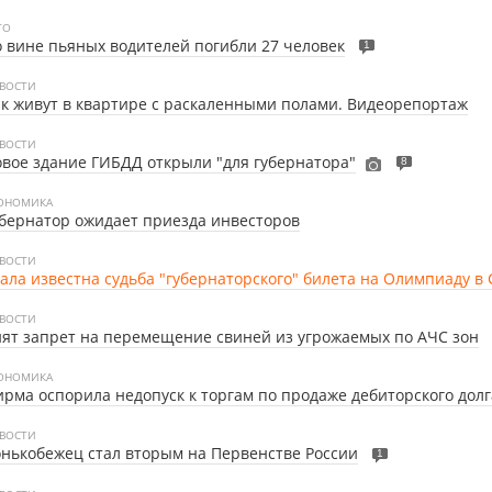
ТО
 вине пьяных водителей погибли 27 человек
1
ВОСТИ
к живут в квартире с раскаленными полами. Видеорепортаж
ВОСТИ
вое здание ГИБДД открыли "для губернатора"
8
ОНОМИКА
бернатор ожидает приезда инвесторов
ВОСТИ
ала известна судьба "губернаторского" билета на Олимпиаду в
ВОСТИ
ят запрет на перемещение свиней из угрожаемых по АЧС зон
ОНОМИКА
рма оспорила недопуск к торгам по продаже дебиторского долг
ВОСТИ
нькобежец стал вторым на Первенстве России
1