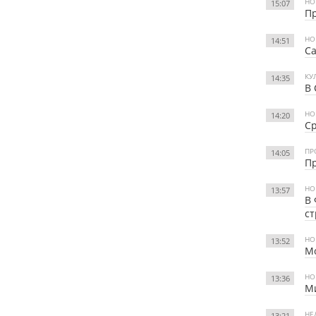
НО
15:07
Пр
НО
14:51
Са
КУ
14:35
В 
НО
14:20
Ср
ПР
14:05
Пр
НО
13:57
В 
ст
НО
13:52
Мо
НО
13:36
Ми
НЕ
13:21