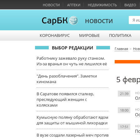
НОВОСТИ
АПТЕКИ
НЕДВИЖИМОСТЬ
ВИДЕО
НОВОСТИ
КОРОНАВИРУС
МИРОВЫЕ
ПОЛИТИКА
ВЫБОР РЕДАКЦИИ
Главная
Нов
Работнику зажевало руку станком.
Из-за вранья он чуть не лишился её
"День разоблачения". Заметки
5 фев
киномана
НО
В Саратове появился сталкер,
21:39
Ол
преследующий женщин с
колясками
НО
18:00
Ос
Кумысную поляну обработают ядом
для защиты от мышиной лихорадки
НО
17:51
По
В вузе создали лазерный меч против