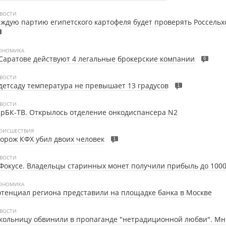
ВОСТИ
ждую партию египетского картофеля будет проверять Россельх
ОНОМИКА
Саратове действуют 4 легальные брокерские компании
6
ВОСТИ
детсаду температура не превышает 13 градусов
1
ВОСТИ
рБК-ТВ.
Открылось отделение онкодиспансера N2
ОИСШЕСТВИЯ
орож КФХ убил двоих человек
1
ВОСТИ
Фокусе.
Владельцы старинных монет получили прибыль до 100
ОНОМИКА
тенциал региона представили на площадке банка в Москве
ВОСТИ
кольницу обвинили в пропаганде "нетрадиционной любви". М