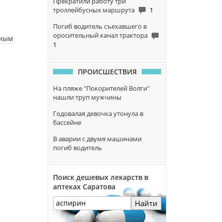
Прекратили работу три
троллейбусных маршрута
1
Погиб водитель съехавшего в
оросительный канал трактора
ьным
1
ПРОИСШЕСТВИЯ
На пляже "Покорителей Волги"
нашли труп мужчины
Годовалая девочка утонула в
бассейне
В аварии с двумя машинами
погиб водитель
Поиск дешевых лекарств в
аптеках Саратова
Найти