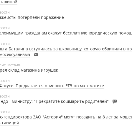
аталиной
ВОСТИ
оккеисты потерпели поражение
ВОСТИ
алоимущим гражданам окажут бесплатную юридическую помо
ВОСТИ
ьга Баталина вступилась за школьницу, которую обвинили в п
мосексуализма
57
ОИСШЕСТВИЯ
рел склад магазина игрушек
ВОСТИ
Фокусе.
Предлагается отменить ЕГЭ по математике
ВОСТИ
ндо - министру: "Прекратите кошмарить родителей"
15
ВОСТИ
с-гендиректора ЗАО "Астория" могут посадить на 8 лет за моше
остиницей