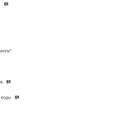
"
2
меем"
ов
3
й воды
1