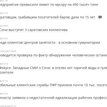
ВОСТИ
едприятие превысило лимит по мусору на 490 тысяч тонн
ВОСТИ
ратовцам, грабившим посетителей баров, дали по 15 лет
1
ЛЬТУРА
Сочи выступят 3 саратовских коллектива
ВОСТИ
еди клиентов Центров занятости - в основном гуманитарии
ОИСШЕСТВИЯ
оводится проверка по факту обнаружения человеческих останк
ВОСТИ
Фокусе.
Западные СМИ о Сочи: в отелях нет горячей воды и гул
роители
ВОСТИ
бильные клиентские службы ПФР приняли почти 10 тыс. посет
ВОСТИ
нистр заявила о недостаточной идеализации рабочих профес
ДВИЖИМОСТЬ