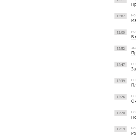
Пр
НО
13:07
Из
НО
13:00
В 
ЭК
12:52
Пр
НО
12:47
За
НО
12:39
Пл
НО
12:26
Ок
НО
12:20
По
НО
12:19
Ро