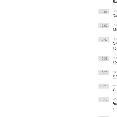
Б
НО
11:05
Х
НО
10:50
М
НО
10:49
Ол
го
ПР
10:33
Го
НО
10:25
В 
НО
10:20
Ла
НО
10:12
Эк
г