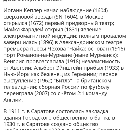
Иоганн Кеплер начал наблюдение (1604)
сверхновой звезды (SN 1604); в Москве
открылся (1672) первый придворный театр;
Майкл Фарадей открыл (1831) явление
электромагнитной индукции; полным провалом
завершилась (1896) в Александринском театре
премьера пьесы Чехова "Чайка; основан (1916)
порт Романов-на-Мурмане (ныне Мурманск);
Венгрия провозгласила (1918) независимость
от Австрии; Альберт Эйнштейн прибыл (1933) в
Нью-Йорк как беженец из Германии; первое
выступление (1962) "Битлз" на британском
телевидении; сборная России по футболу
переиграла (2007) со счётом 2:1 команду
Англии.
В 1911 г. в Саратове состоялась закладка
здания Городского общественного банка; в
1930 г. в Саратове создано общество