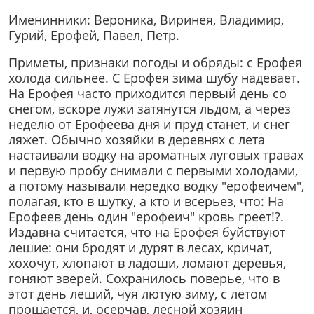
Именинники: Вероника, Виринея, Владимир,
Гурий, Ерофей, Павел, Петр.
Приметы, признаки погоды и обряды: с Ерофея
холода сильнее. С Ерофея зима шубу надевает.
На Ерофея часто приходится первый день со
снегом, вскоре лужи затянутся льдом, а через
неделю от Ерофеева дня и пруд станет, и снег
ляжет. Обычно хозяйки в деревнях с лета
настаивали водку на ароматных луговых травах
и первую пробу снимали с первыми холодами,
а потому называли нередко водку "ерофеичем",
полагая, кто в шутку, а кто и всерьез, что: На
Ерофеев день один "ерофеич" кровь греет!?.
Издавна считается, что на Ерофея буйствуют
лешие: они бродят и дурят в лесах, кричат,
хохочут, хлопают в ладоши, ломают деревья,
гоняют зверей. Сохранилось поверье, что в
этот день леший, чуя лютую зиму, с летом
прощается, и, осерчав, лесной хозяин