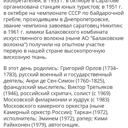
изобретателей; в 1933 г. в октябре в Саратове
организована станция юных туристов; в 1951 г.
в октябре на чемпионате СССР по байдарочной
гребле, проходившем в Днепропетровске,
звание чемпиона завоевал саратовец Никитин;
в 1961 г. химики Балаковского комбината
искусственного волокна (ныне АО "Балаковские
волокна") получили на опытном участке
первую в нашей стране высокопрочную
вискозную ткань.
В этот день родились: Григорий Орлов (1734–
1783), русский военный и государственный
деятель; Анри де Сен-Симон (1760–1825),
французский мыслитель; Виктор Третьяков
(1946), российский скрипач, солист (с 1969)
Московской филармонии и худрук (с 1983)
Московского камерного оркестра (ныне
Камерный оркестр России); Таркан (1972),
исполнитель; Эминем (1972), рэпер; Кими
Райкконен (1979), автогонщик.