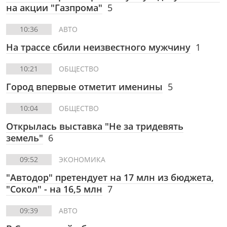
на акции "Газпрома"
5
10:36
АВТО
На трассе сбили неизвестного мужчину
1
10:21
ОБЩЕСТВО
Город впервые отметит именины
5
10:04
ОБЩЕСТВО
Открылась выставка "Не за тридевять
земель"
6
09:52
ЭКОНОМИКА
"Автодор" претендует на 17 млн из бюджета,
"Сокол" - на 16,5 млн
7
09:39
АВТО