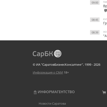
ПА
09:00
Вр
1
КУ
08:45
Гр
НО
08:39
"А
© ИА "СаратовБизнесКонсалтинг", 1999 - 2026
Информация о СМИ
18+
ИНФОРМАГЕНТСТВО
Новости Саратова