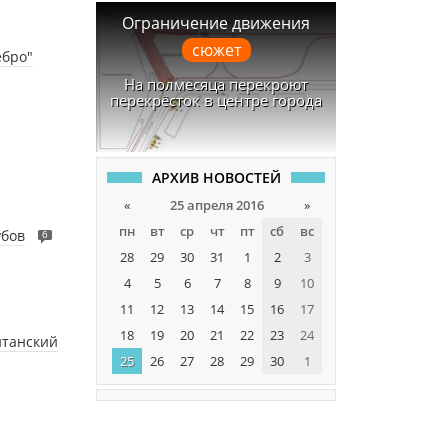
Ограничение движения
сюжет
ебро"
На полмесяца перекроют
перекрёсток в центре города
АРХИВ НОВОСТЕЙ
«
25 апреля 2016
»
пн
вт
ср
чт
пт
сб
вс
убов
6
28
29
30
31
1
2
3
4
5
6
7
8
9
10
11
12
13
14
15
16
17
18
19
20
21
22
23
24
итанский
25
26
27
28
29
30
1