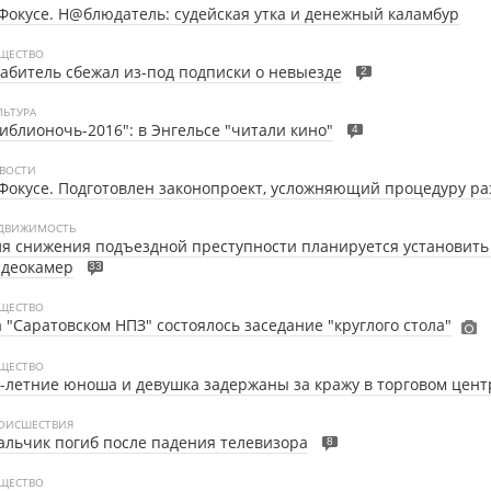
Фокусе. Н@блюдатель: судейская утка и денежный каламбур
ЩЕСТВО
абитель сбежал из-под подписки о невыезде
2
ЛЬТУРА
иблионочь-2016": в Энгельсе "читали кино"
4
ВОСТИ
Фокусе. Подготовлен законопроект, усложняющий процедуру ра
ДВИЖИМОСТЬ
я снижения подъездной преступности планируется установить 
идеокамер
33
ЩЕСТВО
 "Саратовском НПЗ" состоялось заседание "круглого стола"
ЩЕСТВО
-летние юноша и девушка задержаны за кражу в торговом цент
ОИСШЕСТВИЯ
льчик погиб после падения телевизора
8
ЩЕСТВО