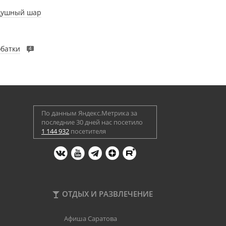
здушный шар
обатки
4
По данным Яндекс.Метрика за
последние 30 дней нас посетило
1 144 932
посетителя
ОТДЫХ И РАЗВЛЕЧЕНИЕ
Афиша Саратова