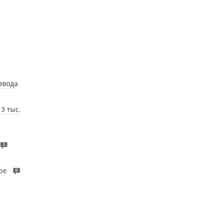
звода
3 тыс.
3
ре
9