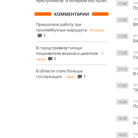
преступников" и потеряли 850 тысяч
ОБ
17:48
По
КОММЕНТАРИИ
ЭК
17:35
Вл
Прекратили работу три
троллейбусных маршрута
14 часов
1
ЭК
17:30
Ба
В город привезут мощи
ОБ
17:25
покровителя воинов и целителя
17
Г
1
часов
ОБ
17:14
В области стало больше
В 
госслужащих
1
1 день
ЭК
17:05
"Х
ОБ
16:56
По
ОБ
16:39
В 
ОБ
16:22