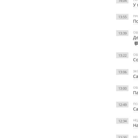
14:04
У 
ПР
13:55
По
ОБ
13:39
Де
1
ОБ
13:22
Со
ЭК
13:06
Са
ОБ
13:00
Па
ПО
12:49
Са
НЕ
12:34
Н
НО
12:20