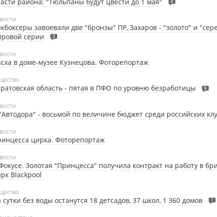
асти района: "Тюльпаны будут цвести до 1 мая"
8
ВОСТИ
кбоксеры завоевали две "бронзы" ПР, Захаров - "золото" и "сер
ировой серии
3
ВОСТИ
сха в доме-музее Кузнецова. Фоторепортаж
ЩЕСТВО
ратовская область - пятая в ПФО по уровню безработицы
9
ВОСТИ
"Автодора" - восьмой по величине бюджет среди российских кл
ВОСТИ
инцесса цирка. Фоторепортаж
ВОСТИ
Фокусе. Золотая "Принцесса" получила контракт на работу в бр
рк Blackpool
ЩЕСТВО
 сутки без воды останутся 18 детсадов, 37 школ, 1 360 домов
7