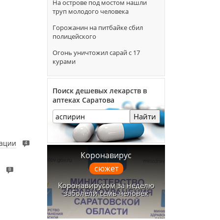
На острове под мостом нашли
труп молодого человека
Горожанин на питбайке сбил
полицейского
Огонь уничтожил сарай с 17
курами
Поиск дешевых лекарств в
аптеках Саратова
Найти
рации
4
Коронавирус
сюжет
8
Коронавирусом за неделю
заболели семь человек