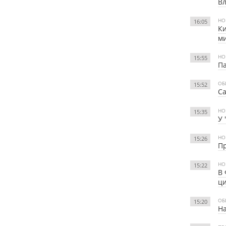
Вл
НО
16:05
Ки
м
НО
15:55
Па
ОБ
15:52
Са
НО
15:35
У 
НО
15:26
Пр
НО
15:22
В 
ци
ОБ
15:20
На