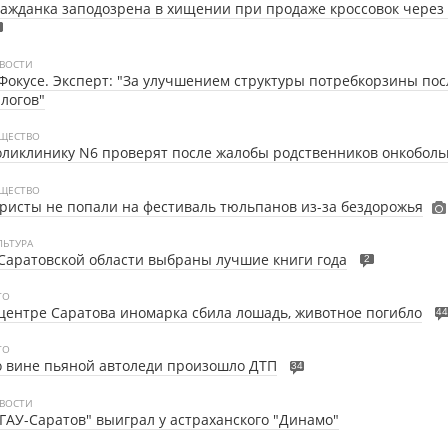
ажданка заподозрена в хищении при продаже кроссовок через
ВОСТИ
Фокусе. Эксперт: "За улучшением структуры потребкорзины пос
логов"
ЩЕСТВО
ликлинику N6 проверят после жалобы родственников онкоболь
ЩЕСТВО
ристы не попали на фестиваль тюльпанов из-за бездорожья
ЛЬТУРА
Саратовской области выбраны лучшие книги года
2
ТО
центре Саратова иномарка сбила лошадь, животное погибло
44
ТО
 вине пьяной автоледи произошло ДТП
34
ВОСТИ
ГАУ-Саратов" выиграл у астраханского "Динамо"