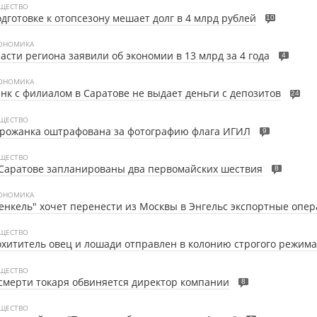
ЩЕСТВО
дготовке к отопсезону мешает долг в 4 млрд рублей
10
ОНОМИКА
асти региона заявили об экономии в 13 млрд за 4 года
4
ОНОМИКА
нк с филиалом в Саратове не выдает деньги с депозитов
24
ЩЕСТВО
орожанка оштрафована за фотографию флага ИГИЛ
9
ЩЕСТВО
Саратове запланированы два первомайских шествия
8
ОНОМИКА
енкель" хочет перенести из Москвы в Энгельс экспортные опе
ЩЕСТВО
хититель овец и лошади отправлен в колонию строгого режима
ЩЕСТВО
смерти токаря обвиняется директор компании
8
ЩЕСТВО