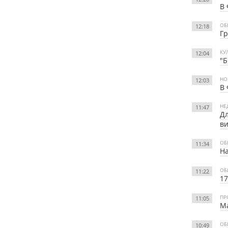
В 
ОБ
12:18
Гр
КУ
12:04
"Б
НО
12:03
В 
НЕ
11:47
Дл
в
ОБ
11:34
На
ОБ
11:22
17
ПР
11:05
Ма
ОБ
10:49