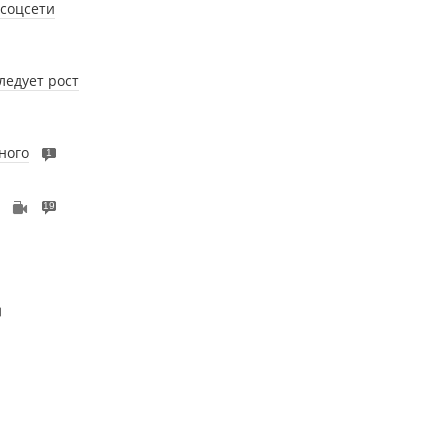
 соцсети
ледует рост
ного
1
19