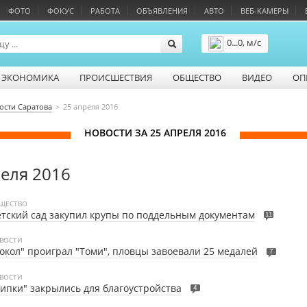
ФОТО
ФОКУС
РАБОТА
ОБЪЯВЛЕНИЯ
АВТО
ВЕБ-КАМЕРЫ
0...0, м/с
Подробнее
ЭКОНОМИКА
ПРОИСШЕСТВИЯ
ОБЩЕСТВО
ВИДЕО
ОП
ости Саратова
25 апреля 2016
НОВОСТИ ЗА 25 АПРЕЛЯ 2016
реля 2016
ЩЕСТВО
тский сад закупил крупы по поддельным документам
11
ВОСТИ
окол" проиграл "Томи", пловцы завоевали 25 медалей
7
ВОСТИ
ипки" закрылись для благоустройства
4