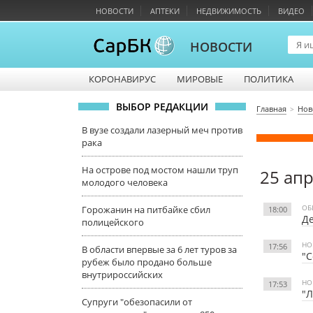
НОВОСТИ
АПТЕКИ
НЕДВИЖИМОСТЬ
ВИДЕО
НОВОСТИ
КОРОНАВИРУС
МИРОВЫЕ
ПОЛИТИКА
ВЫБОР РЕДАКЦИИ
Главная
Нов
В вузе создали лазерный меч против
рака
На острове под мостом нашли труп
25 ап
молодого человека
ОБ
Горожанин на питбайке сбил
18:00
Де
полицейского
НО
17:56
В области впервые за 6 лет туров за
"С
рубеж было продано больше
внутрироссийских
НО
17:53
"Л
Супруги "обезопасили от