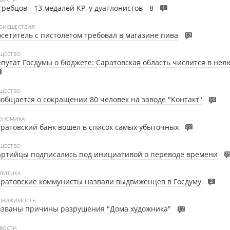
гребцов - 13 медалей КР, у дуатлонистов - 8
1
ОИСШЕСТВИЯ
сетитель с пистолетом требовал в магазине пива
13
ЩЕСТВО
путат Госдумы о бюджете: Саратовская область числится в не
1
ЩЕСТВО
общается о сокращении 80 человек на заводе "Контакт"
16
ОНОМИКА
ратовский банк вошел в список самых убыточных
22
ЩЕСТВО
ртийцы подписались под инициативой о переводе времени
3
ЛИТИКА
ратовские коммунисты назвали выдвиженцев в Госдуму
2
ДВИЖИМОСТЬ
азваны причины разрушения "Дома художника"
12
ВОСТИ