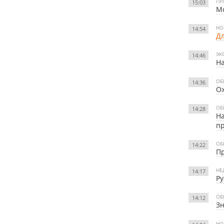
ПР
15:03
Мо
НО
14:54
Дл
ЭК
14:46
Н
ОБ
14:36
Ож
ОБ
14:28
На
п
ОБ
14:22
Пр
НЕ
14:17
Ру
ОБ
14:12
Зн
НО