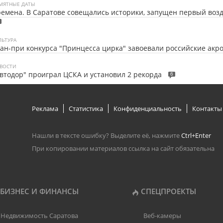
МЯТНЫЕ ДАТЫ
емена. В Саратове совещались историки, запущен первый во
ЛЬТУРА
ан-при конкурса "Принцесса цирка" завоевали российские акр
ВОСТИ
втодор" проиграл ЦСКА и установил 2 рекорда
6
Реклама
Статистика
Конфиденциальность
Контакты
Нашли в тексте ошибку? Выделите её, нажмите
Ctrl+Enter
При копировании материалов ссылка на сайт обязательна
БИЗНЕС И ФИНАНСЫ
СПЕЦПРОЕКТЫ
Недвижимость Саратова
Веб-камеры