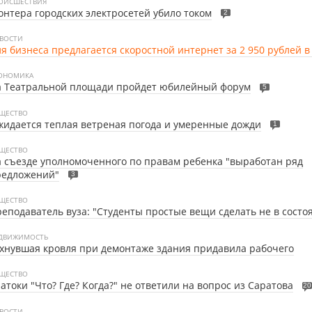
ОИСШЕСТВИЯ
нтера городских электросетей убило током
2
ВОСТИ
я бизнеса предлагается скоростной интернет за 2 950 рублей в
ОНОМИКА
а Театральной площади пройдет юбилейный форум
5
ЩЕСТВО
идается теплая ветреная погода и умеренные дожди
1
ЩЕСТВО
 съезде уполномоченного по правам ребенка "выработан ряд
редложений"
3
ЩЕСТВО
еподаватель вуза: "Студенты простые вещи сделать не в состо
ДВИЖИМОСТЬ
хнувшая кровля при демонтаже здания придавила рабочего
ЩЕСТВО
атоки "Что? Где? Когда?" не ответили на вопрос из Саратова
20
ВОСТИ