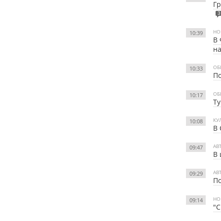
Гр
3
НО
10:39
В 
на
ОБ
10:33
По
ОБ
10:17
Ту
КУ
10:08
В 
АВ
09:47
В 
АВ
09:29
По
НО
09:14
"С