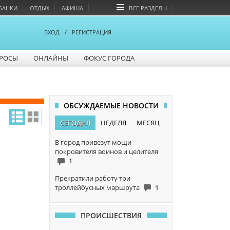
БАНКИ
ОТДЫХ
АФИША
ВСЕ РАЗДЕЛЫ
ВХОД
/
РЕГИСТРАЦИЯ
РОСЫ
ОНЛАЙНЫ
ФОКУС ГОРОДА
ОБСУЖДАЕМЫЕ НОВОСТИ
СЕГОДНЯ
НЕДЕЛЯ
МЕСЯЦ
В город привезут мощи
покровителя воинов и целителя
1
Прекратили работу три
троллейбусных маршрута
1
ПРОИСШЕСТВИЯ