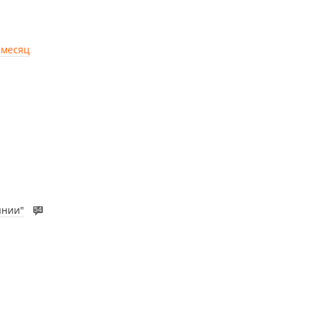
 месяц
янии"
54