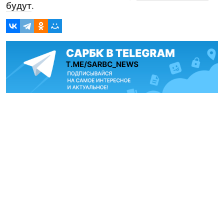
будут
.