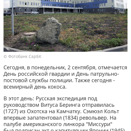
© Фотобанк СарБК
Сегодня, в понедельник, 2 сентября, отмечается
День российской гвардии и День патрульно-
постовой службы полиции. Также сегодня -
всемирный день кокоса.
В этот день: Русская экспедиция под
руководством Витуса Беринга отправилась
(1727) из Охотска на Камчатку. Сэмюэл Кольт
впервые запатентовал (1834) револьвер. На
палубе американского линкора "Миссури"
был подписан акт о капитуляции Японии (1945),