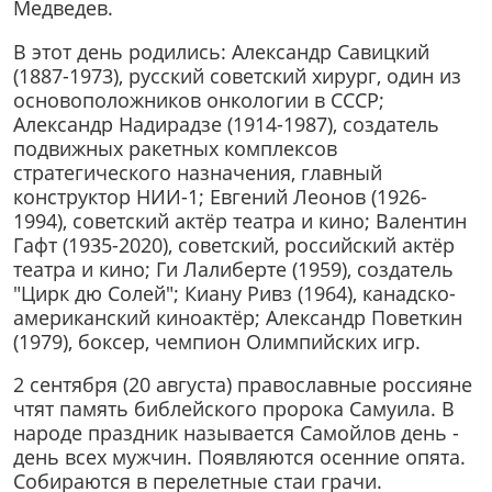
Медведев.
В этот день родились: Александр Савицкий
(1887-1973), русский советский хирург, один из
основоположников онкологии в СССР;
Александр Надирадзе (1914-1987), создатель
подвижных ракетных комплексов
стратегического назначения, главный
конструктор НИИ-1; Евгений Леонов (1926-
1994), советский актёр театра и кино; Валентин
Гафт (1935-2020), советский, российский актёр
театра и кино; Ги Лалиберте (1959), создатель
"Цирк дю Солей"; Киану Ривз (1964), канадско-
американский киноактёр; Александр Поветкин
(1979), боксер, чемпион Олимпийских игр.
2 сентября (20 августа) православные россияне
чтят память библейского пророка Самуила. В
народе праздник называется Самойлов день -
день всех мужчин. Появляются осенние опята.
Собираются в перелетные стаи грачи.