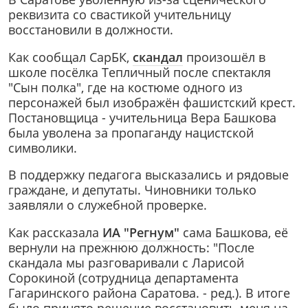
реквизита со свастикой учительницу
восстановили в должности.
Как сообщал СарБК,
скандал
произошёл в
школе посёлка Тепличный после спектакля
"Сын полка", где на костюме одного из
персонажей был изображён фашистский крест.
Постановщица - учительница Вера Башкова
была уволена за пропаганду нацистской
символики.
В поддержку педагога высказались и рядовые
граждане, и депутаты. Чиновники только
заявляли о служебной проверке.
Как рассказала
ИА "Регнум"
сама Башкова, её
вернули на прежнюю должность: "После
скандала мы разговаривали с Ларисой
Сорокиной (сотрудница департамента
Гагаринского района Саратова. - ред.). В итоге
было принято решение восстановить меня на