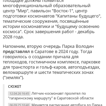
площадке должны появиться
многофункциональный образовательный
центр "Мир", павильон "Восток-1", центр
подготовки космонавтов "Капитаны будущего",
тематические сооружения, посвящённые
истории космонавтики и "будущему освоению
космоса". Срок завершения работ - декабрь
2028 года.
Напомним, вторую очередь Парка Володин
представлял
в Саратове в 2024 году. Тогда
говорилось о создании причала для
теплоходов, гостиничном комплексе, парковке
для транспорта и гольф-каров, автоподъездах,
веломаршруте и шести тематических зонах
("землях").
СЮЖЕТ
Лётчик-космонавт пролетел по
12.04.26 16:45
"гагаринскому маршруту" в Саратовской области
Меняется расписание автобуса до Парка
06.09.25 10:40