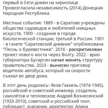
первый в Сети домен на кириллице.
Провозгласила независимость (2014) Донецкая
Народная Республика.
Местные события: 1889 - в Саратове учреждены
общества садоводов и любителей изящных
искусств. 1900 - создание в городе
биологической станции, третьей в России. 1901
- в газете "Саратовский дневник" опубликована
"Песнь о буревестнике". 2016 -
раскритикован
проект нового моста через Волгу. 2022 - врио
губернатора Бусаргин
начал менять
структуру
правительства. 2023 -
вынесен
приговор
водителю автобуса, который на скорости
съехал во двор дома.
В этот день родились: Яков Гаккель (1874-1945),
российский и советский инженер, создатель
самолётов и тепловозов; Андрей Вознесенский
(1933-2010), советский и российский поэт,
публицист, художник, архитектор; Алина