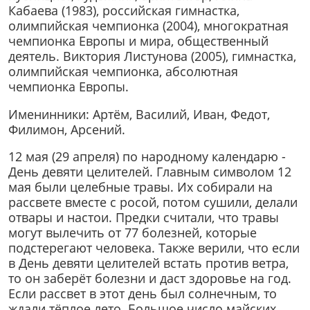
Кабаева (1983), российская гимнастка,
олимпийская чемпионка (2004), многократная
чемпионка Европы и мира, общественный
деятель. Виктория Листунова (2005), гимнастка,
олимпийская чемпионка, абсолютная
чемпионка Европы.
Именинники: Артём, Василий, Иван, Федот,
Филимон, Арсений.
12 мая (29 апреля) по народному календарю -
День девяти целителей. Главным символом 12
мая были целебные травы. Их собирали на
рассвете вместе с росой, потом сушили, делали
отвары и настои. Предки считали, что травы
могут вылечить от 77 болезней, которые
подстерегают человека. Также верили, что если
в День девяти целителей встать против ветра,
то он заберёт болезни и даст здоровье на год.
Если рассвет в этот день был солнечным, то
ждали тёплое лето. Большое число майских