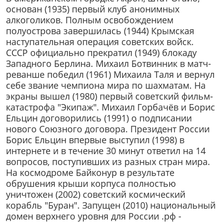
основан (1935) первый клуб анонимных
алкоголиков. Полным освобождением
полуострова завершилась (1944) Крымская
наступательная операция советских войск.
СССР официально прекратил (1949) блокаду
Западного Берлина. Михаил Ботвинник в матч-
реванше победил (1961) Михаила Таля и вернул
себе звание чемпиона мира по шахматам. На
экраны вышел (1980) первый советский фильм-
катастрофа "Экипаж". Михаил Горбачёв и Борис
Ельцин договорились (1991) о подписании
нового Союзного договора. Президент России
Борис Ельцин впервые выступил (1998) в
интернете и в течение 30 минут ответил на 14
вопросов, поступивших из разных стран мира.
На космодроме Байконур в результате
обрушения крыши корпуса полностью
уничтожен (2002) советский космический
корабль "Буран". Запущен (2010) национальный
домен верхнего уровня для России .рф -