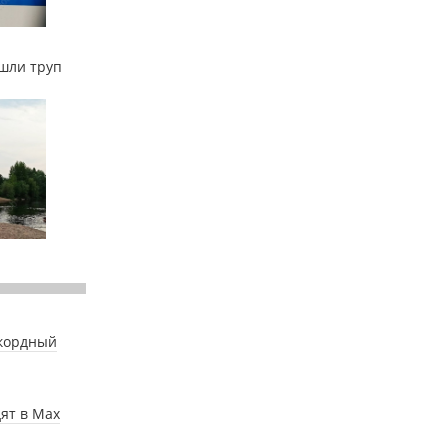
ашли труп
екордный
ят в Мах