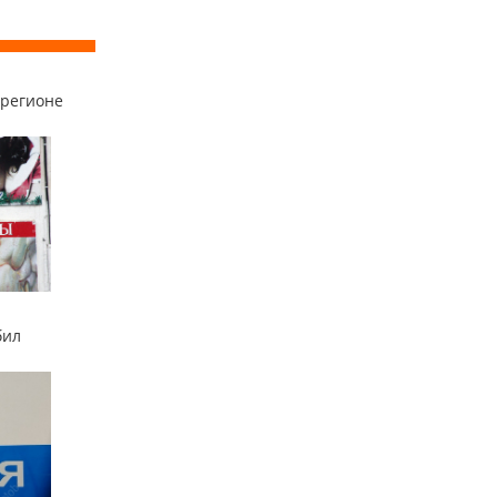
 регионе
бил