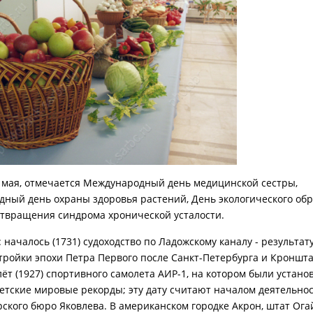
2 мая, отмечается Международный день медицинской сестры,
ный день охраны здоровья растений, День экологического обр
твращения синдрома хронической усталости.
: началось (1731) судоходство по Ладожскому каналу - результат
тройки эпохи Петра Первого после Санкт-Петербурга и Кроншта
ёт (1927) спортивного самолета АИР-1, на котором были устан
етские мировые рекорды; эту дату считают началом деятельно
рского бюро Яковлева. В американском городке Акрон, штат Ога