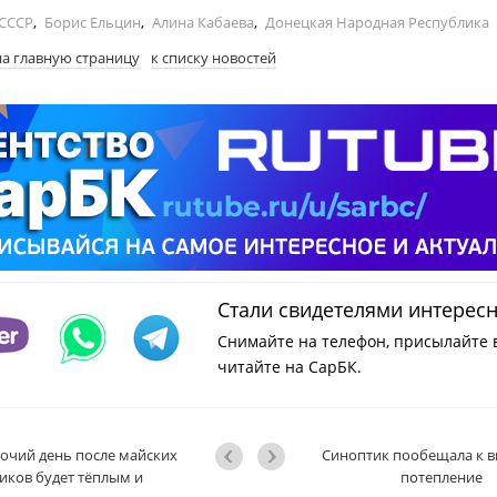
СССР
,
Борис Ельцин
,
Алина Кабаева
,
Донецкая Народная Республика
на главную страницу
к списку новостей
Стали свидетелями интерес
Снимайте на телефон, присылайте 
читайте на СарБК.
очий день после майских
Синоптик пообещала к 
иков будет тёплым и
потепление