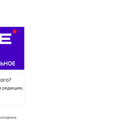
ного?
в редакцию,
выходным