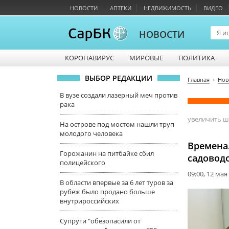
НОВОСТИ
АПТЕКИ
НЕДВИЖИМОСТЬ
ВИДЕО
НОВОСТИ
КОРОНАВИРУС
МИРОВЫЕ
ПОЛИТИКА
ВЫБОР РЕДАКЦИИ
Главная
Нов
В вузе создали лазерный меч против
рака
увеличить 
На острове под мостом нашли труп
молодого человека
Времена.
Горожанин на питбайке сбил
садовод
полицейского
09:00, 12 мая
В области впервые за 6 лет туров за
рубеж было продано больше
внутрироссийских
Супруги "обезопасили от