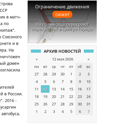
строва
Ограничение движения
СССР
сюжет
ик в матч-
а по
На полмесяца перекроют
перекрёсток в центре города
Экипаж".
о Союзного
рнете и в
ира. На
АРХИВ НОВОСТЕЙ
уничтожен
«
12 мая 2026
»
ный домен
пн
вт
ср
чт
пт
сб
вс
возгласила
27
28
29
30
1
2
3
4
5
6
7
8
9
10
бителей
11
12
13
14
15
16
17
й в России.
18
19
20
21
22
23
24
". 2016 -
25
26
27
28
29
30
31
Бусаргин
1
2
3
4
5
6
7
автобуса,