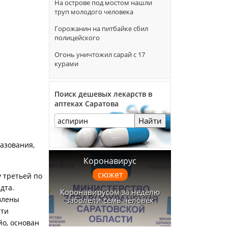
На острове под мостом нашли
труп молодого человека
Горожанин на питбайке сбил
полицейского
Огонь уничтожил сарай с 17
курами
Поиск дешевых лекарств в
аптеках Саратова
Найти
азования,
Коронавирус
сюжет
у третьей по
дта.
Коронавирусом за неделю
овлены
заболели семь человек
сти
йо, основан