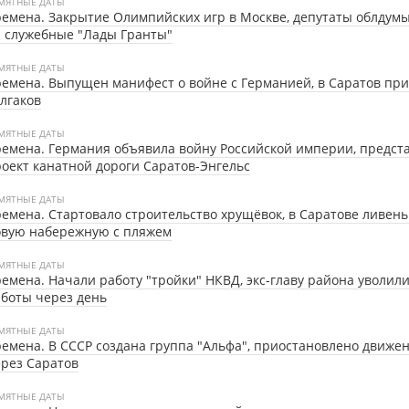
МЯТНЫЕ ДАТЫ
емена. Закрытие Олимпийских игр в Москве, депутаты облдум
 служебные "Лады Гранты"
МЯТНЫЕ ДАТЫ
емена. Выпущен манифест о войне с Германией, в Саратов пр
лгаков
МЯТНЫЕ ДАТЫ
емена. Германия объявила войну Российской империи, предст
оект канатной дороги Саратов-Энгельс
МЯТНЫЕ ДАТЫ
емена. Стартовало строительство хрущёвок, в Саратове ливен
овую набережную с пляжем
МЯТНЫЕ ДАТЫ
емена. Начали работу "тройки" НКВД, экс-главу района уволили
боты через день
МЯТНЫЕ ДАТЫ
емена. В СССР создана группа "Альфа", приостановлено движе
рез Саратов
МЯТНЫЕ ДАТЫ