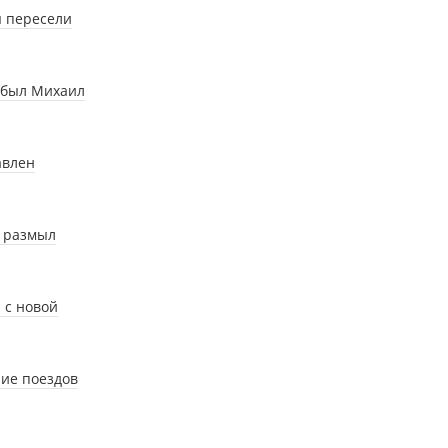
ы пересели
ибыл Михаил
авлен
ь размыл
 с новой
ние поездов