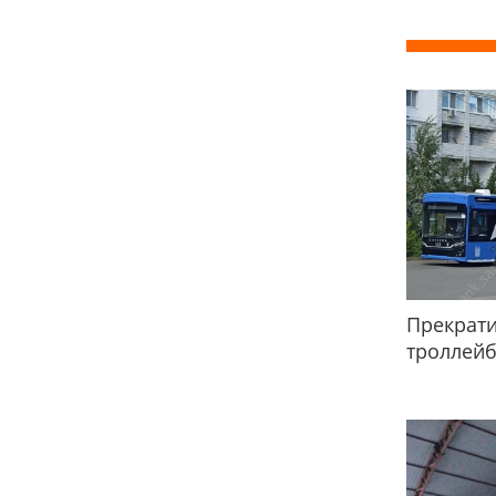
Прекрати
троллей