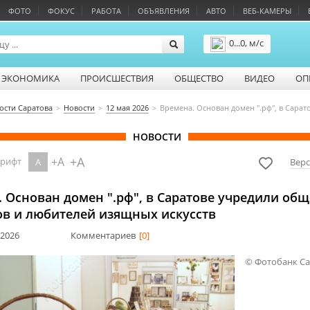
ФОТО
ФОКУС
РАБОТА
ОБЪЯВЛЕНИЯ
АВТО
ВЕБ-КАМЕРЫ
0...0, м/с
Подробнее
ЭКОНОМИКА
ПРОИСШЕСТВИЯ
ОБЩЕСТВО
ВИДЕО
ОП
ости Саратова
Новости
12 мая 2026
Времена. Основан домен ".рф", в Сара
НОВОСТИ
+A
+A
шрифт
A
Верс
 Основан домен ".рф", в Саратове учредили общ
ов и любителей изящных искусств
 2026
Комментариев
[0]
© Фотобанк С