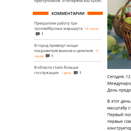
преступников" и потеряли 850 тысяч
КОММЕНТАРИИ
Прекратили работу три
троллейбусных маршрута
14 часов
1
В город привезут мощи
покровителя воинов и целителя
17
1
часов
В области стало больше
госслужащих
1
1 день
Сегодня, 1
Международ
День предо
В этот день
масштабу с
Первый пол
первые сов
конструкто