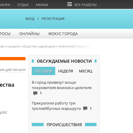
БАНКИ
ОТДЫХ
АФИША
ВСЕ РАЗДЕЛЫ
ВХОД
/
РЕГИСТРАЦИЯ
РОСЫ
ОНЛАЙНЫ
ФОКУС ГОРОДА
тове учредили общества садоводов и любителей изящных искусств
ОБСУЖДАЕМЫЕ НОВОСТИ
ия для печати
СЕГОДНЯ
НЕДЕЛЯ
МЕСЯЦ
В город привезут мощи
ества
покровителя воинов и целителя
1
Прекратили работу три
троллейбусных маршрута
1
арБК
ПРОИСШЕСТВИЯ