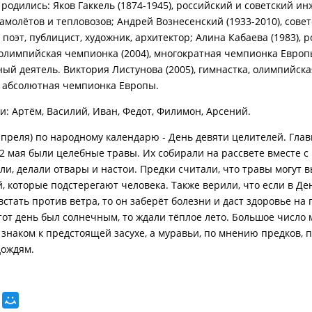
 родились: Яков Гаккель (1874-1945), российский и советский ин
амолётов и тепловозов; Андрей Вознесенский (1933-2010), совет
поэт, публицист, художник, архитектор; Алина Кабаева (1983), 
 олимпийская чемпионка (2004), многократная чемпионка Европ
ый деятель. Виктория Листунова (2005), гимнастка, олимпийска
 абсолютная чемпионка Европы.
: Артём, Василий, Иван, Федот, Филимон, Арсений.
 апреля) по народному календарю - День девяти целителей. Гла
2 мая были целебные травы. Их собирали на рассвете вместе с 
ли, делали отвары и настои. Предки считали, что травы могут 
й, которые подстерегают человека. Также верили, что если в Де
стать против ветра, то он заберёт болезни и даст здоровье на г
этот день был солнечным, то ждали тёплое лето. Большое число 
 знаком к предстоящей засухе, а муравьи, по мнению предков, 
дождям.