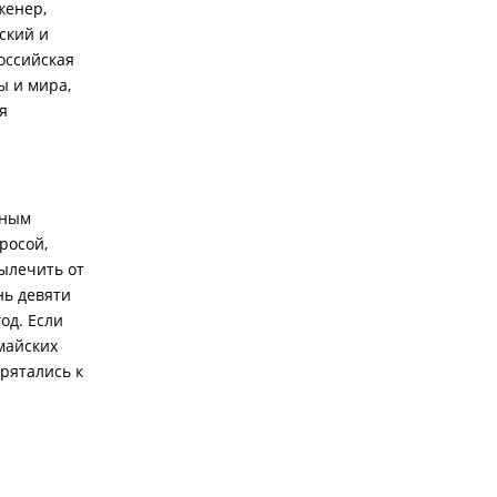
женер,
ский и
российская
ы и мира,
я
вным
росой,
вылечить от
нь девяти
од. Если
майских
прятались к