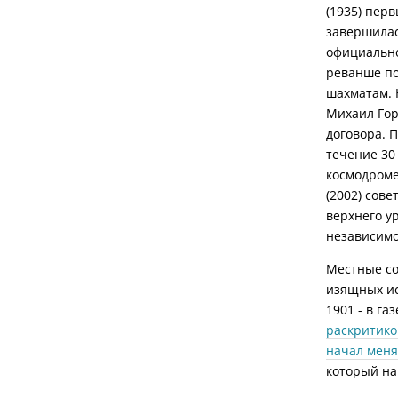
(1935) пер
завершилас
официально
реванше по
шахматам. 
Михаил Гор
договора. 
течение 30
космодроме
(2002) сов
верхнего у
независимо
Местные со
изящных иск
1901 - в га
раскритико
начал меня
который на