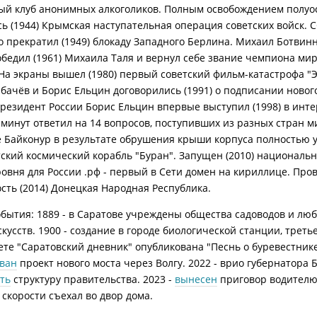
вый клуб анонимных алкоголиков. Полным освобождением полуо
ь (1944) Крымская наступательная операция советских войск. 
 прекратил (1949) блокаду Западного Берлина. Михаил Ботвинн
бедил (1961) Михаила Таля и вернул себе звание чемпиона мир
На экраны вышел (1980) первый советский фильм-катастрофа "
бачёв и Борис Ельцин договорились (1991) о подписании новог
Президент России Борис Ельцин впервые выступил (1998) в инте
 минут ответил на 14 вопросов, поступивших из разных стран м
 Байконур в результате обрушения крыши корпуса полностью 
етский космический корабль "Буран". Запущен (2010) националь
ровня для России .рф - первый в Сети домен на кириллице. Про
сть (2014) Донецкая Народная Республика.
бытия: 1889 - в Саратове учреждены общества садоводов и лю
усств. 1900 - создание в городе биологической станции, третье
зете "Саратовский дневник" опубликована "Песнь о буревестнике
ван
проект нового моста через Волгу. 2022 - врио губернатора 
ть
структуру правительства. 2023 -
вынесен
приговор водителю 
 скорости съехал во двор дома.