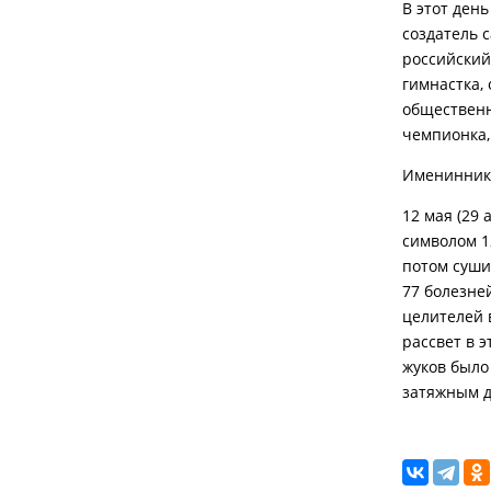
В этот день
создатель с
российский 
гимнастка,
общественн
чемпионка,
Именинники
12 мая (29
символом 1
потом суши
77 болезне
целителей в
рассвет в 
жуков было
затяжным 