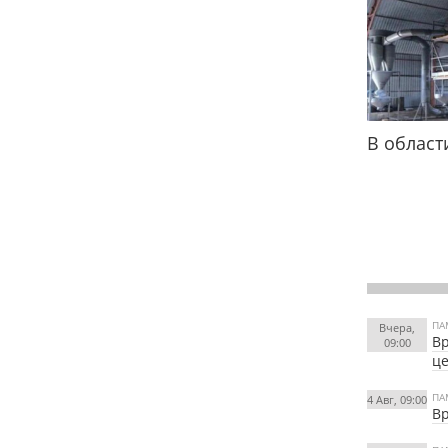
В област
ПА
Вчера,
Вр
09:00
це
ПА
4 Авг, 09:00
Вр