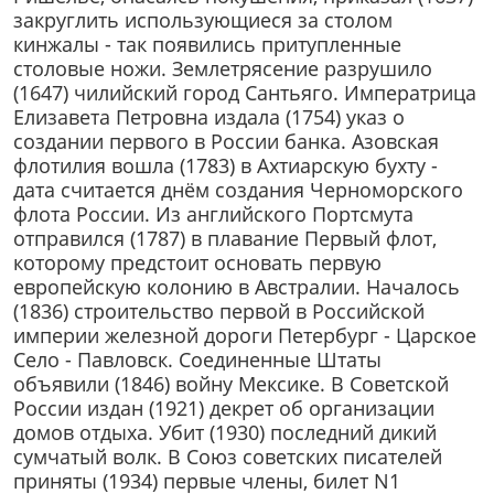
закруглить использующиеся за столом
кинжалы - так появились притупленные
столовые ножи. Землетрясение разрушило
(1647) чилийский город Сантьяго. Императрица
Елизавета Петровна издала (1754) указ о
создании первого в России банка. Азовская
флотилия вошла (1783) в Ахтиарскую бухту -
дата считается днём создания Черноморского
флота России. Из английского Портсмута
отправился (1787) в плавание Первый флот,
которому предстоит основать первую
европейскую колонию в Австралии. Началось
(1836) строительство первой в Российской
империи железной дороги Петербург - Царское
Село - Павловск. Соединенные Штаты
объявили (1846) войну Мексике. В Советской
России издан (1921) декрет об организации
домов отдыха. Убит (1930) последний дикий
сумчатый волк. В Союз советских писателей
приняты (1934) первые члены, билет N1