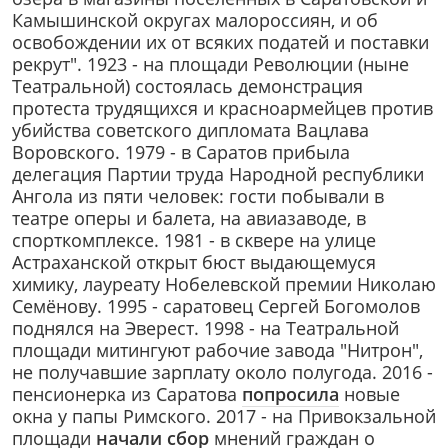
Камышинской округах малороссиян, и об
освобождении их от всяких податей и поставки
рекрут". 1923 - на площади Революции (ныне
Театральной) состоялась демонстрация
протеста трудящихся и красноармейцев против
убийства советского дипломата Вацлава
Воровского. 1979 - в Саратов прибыла
делегация Партии труда Народной республики
Ангола из пяти человек: гости побывали в
театре оперы и балета, на авиазаводе, в
спорткомплексе. 1981 - в сквере на улице
Астраханской открыт бюст выдающемуся
химику, лауреату Нобелевской премии Николаю
Семёнову. 1995 - саратовец Сергей Богомолов
поднялся на Эверест. 1998 - на Театральной
площади митингуют рабочие завода "Нитрон",
не получавшие зарплату около полугода. 2016 -
пенсионерка из Саратова
попросила
новые
окна у папы Римского. 2017 - на Привокзальной
площади
начали сбор
мнений граждан о