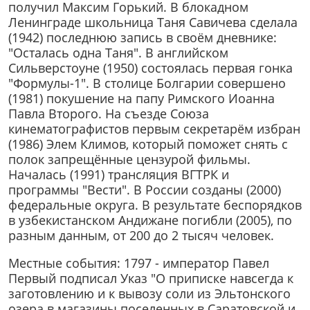
получил Максим Горький. В блокадном
Ленинграде школьница Таня Савичева сделала
(1942) последнюю запись в своём дневнике:
"Осталась одна Таня". В английском
Сильверстоуне (1950) состоялась первая гонка
"Формулы-1". В столице Болгарии совершено
(1981) покушение на папу Римского Иоанна
Павла Второго. На съезде Союза
кинематографистов первым секретарём избран
(1986) Элем Климов, который поможет снять с
полок запрещённые цензурой фильмы.
Началась (1991) трансляция ВГТРК и
программы "Вести". В России созданы (2000)
федеральные округа. В результате беспорядков
в узбекистанском Андижане погибли (2005), по
разным данным, от 200 до 2 тысяч человек.
Местные события: 1797 - император Павел
Первый подписал Указ "О приписке навсегда к
заготовлению и к вывозу соли из Эльтонского
озера в магазины поселенных в Саратовской и