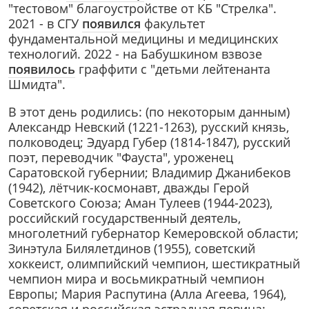
"тестовом" благоустройстве от КБ "Стрелка".
2021 - в СГУ
появился
факультет
фундаментальной медицины и медицинских
технологий. 2022 - на Бабушкином взвозе
появилось
граффити с "детьми лейтенанта
Шмидта".
В этот день родились: (по некоторым данным)
Александр Невский (1221-1263), русский князь,
полководец; Эдуард Губер (1814-1847), русский
поэт, переводчик "Фауста", уроженец
Саратовской губернии; Владимир Джанибеков
(1942), лётчик-космонавт, дважды Герой
Советского Союза; Аман Тулеев (1944-2023),
российский государственный деятель,
многолетний губернатор Кемеровской области;
Зинэтула Билялетдинов (1955), советский
хоккеист, олимпийский чемпион, шестикратный
чемпион мира и восьмикратный чемпион
Европы; Мария Распутина (Алла Агеева, 1964),
советская и российская эстрадная певица;