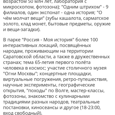
возрастом 50 млн лет, лаборатория с
микроскопом, фотозона); "Одним штрихом" - 9
филиалов, один экспонат - одна история; "О
чём молчат вещи" (зубы кашалота, сарматское
золото, клад монет, бытовые предметы, оружие
и вещи-загадки).
В парке "Россия - Моя история" более 100
интерактивных локаций, посвящённых
народам, проживающим на территории
Саратовской области, а также в дружественных
странах; тема 65-летия первого полёта
человека в космос; участие столичного музея
"Огни Москвы"; концертные площадки,
виртуальные погружения, ретро-путешествия,
научные эксперименты, географические
открытия, "походы" по Волге, мастер-классы,
фотозоны, знакомство с кулинарными
традициями разных народов, театральные
постановки, киносеансы и другое (18-23:00,
вход свободный).