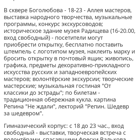
В сквере Боголюбова - 18-23 - Аллея мастеров,
выставка народного творчества, музыкальные
программы, конкурс экскурсоводов;
историческое здание музея Радищева (16-20.00,
вход свободный) - посетители могут
приобрести открытку, бесплатно поставить
штемпель с логотипом музея, наклеить марку и
бросить открытку в почтовый ящик; живопись,
графика, предметы декоративно-прикладного
искусства русских и западноевропейских
мастеров; волонтёрские экскурсии; творческие
мастерские; музыкальная гостиная "От
классики до эстрады"; по билетам -
традиционная обережная кукла. картина
Репина "Не ждали", лекторий "Репин. Шедевр
за шедевром".
Гимназический корпус: с 18 до 23 час., вход
свободный - выставки, творческая встреча с
волонтёрами, спасавшими фрески Валькова