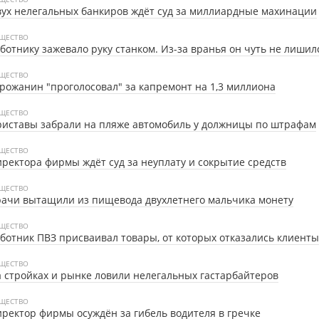
ух нелегальных банкиров ждёт суд за миллиардные махинации
ЩЕСТВО
ботнику зажевало руку станком. Из-за вранья он чуть не лишил
ЩЕСТВО
рожанин "проголосовал" за капремонт на 1,3 миллиона
ЩЕСТВО
иставы забрали на пляже автомобиль у должницы по штрафам
ЩЕСТВО
ректора фирмы ждёт суд за неуплату и сокрытие средств
ЩЕСТВО
ачи вытащили из пищевода двухлетнего мальчика монету
ЩЕСТВО
ботник ПВЗ присваивал товары, от которых отказались клиенты
ЩЕСТВО
 стройках и рынке ловили нелегальных гастарбайтеров
ЩЕСТВО
ректор фирмы осуждён за гибель водителя в гречке