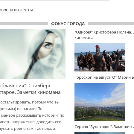
овости из ленты
ФОКУС ГОРОДА
"Одиссея" Кристофера Нолана.
киномана
Гороскоп на август. От Марии 
облачения": Спилберг
 старое. Заметки киномана
ностальгировать, потому что вы
(фильмы) из тысячи! По
 манере рассказывать истории, по
авать напряжение, доводить его
Сериал "Бухта вдов". Заметки 
пускать ровно там, где надо, а