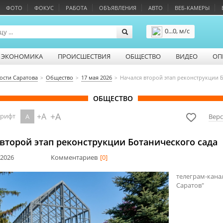
ФОТО
ФОКУС
РАБОТА
ОБЪЯВЛЕНИЯ
АВТО
ВЕБ-КАМЕРЫ
0...0, м/с
Подробнее
ЭКОНОМИКА
ПРОИСШЕСТВИЯ
ОБЩЕСТВО
ВИДЕО
ОП
ости Саратова
Общество
17 мая 2026
Начался второй этап реконструкции 
ОБЩЕСТВО
+A
+A
шрифт
A
Верс
второй этап реконструкции Ботанического сада
 2026
Комментариев
[0]
телеграм-кана
Саратов"