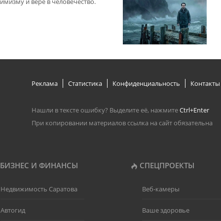
имизму и вере в человечество.
Реклама
Статистика
Конфиденциальность
Контакты
Нашли в тексте ошибку? Выделите её, нажмите
Ctrl+Enter
При копировании материалов ссылка на сайт обязательна
БИЗНЕС И ФИНАНСЫ
СПЕЦПРОЕКТЫ
Недвижимость Саратова
Веб-камеры
Автогид
Ваше здоровье