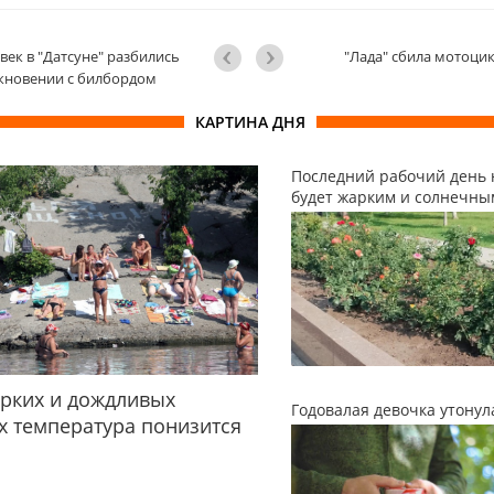
век в "Датсуне" разбились
"Лада" сбила мотоци
кновении с билбордом
КАРТИНА ДНЯ
Последний рабочий день 
будет жарким и солнечны
рких и дождливых
Годовалая девочка утонул
 температура понизится