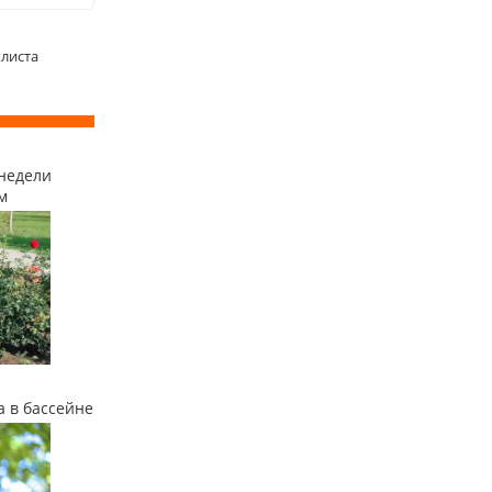
клиста
недели
м
а в бассейне