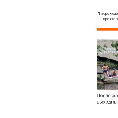
Пятеро чело
при стол
После жа
выходных