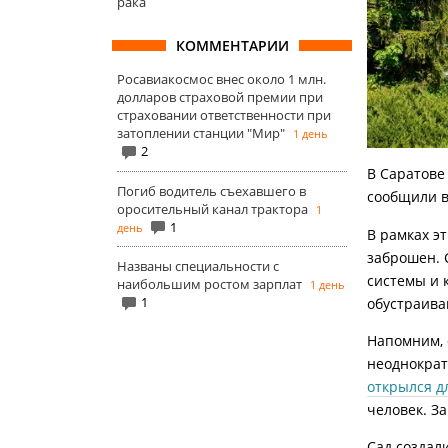
рака
КОММЕНТАРИИ
Росавиакосмос внес около 1 млн.
долларов страховой премии при
страховании ответственности при
затоплении станции "Мир"
1 день
2
В Саратове
Погиб водитель съехавшего в
сообщили в
оросительный канал трактора
1
1
день
В рамках э
заброшен. 
Названы специальности с
системы и 
наибольшим ростом зарплат
1 день
1
обустраива
Напомним, 
неоднократ
открылся д
человек. З
Сад создали