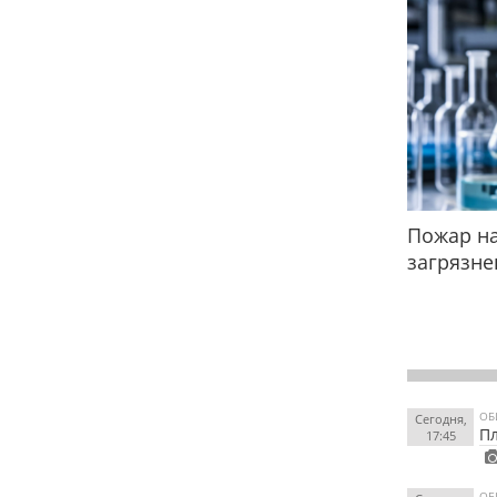
Пожар на
загрязне
ОБ
Сегодня,
Пл
17:45
ОБ