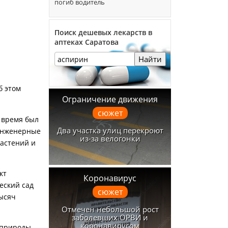
погиб водитель
Поиск дешевых лекарств в
аптеках Саратова
Найти
б этом
Ограничение движения
сюжет
е время был
Два участка улиц перекроют
 инженерные
из-за велогонки
астений и
кт
Коронавирус
еский сад
сюжет
тысяч
Отмечен небольшой рост
заболевших ОРВИ и
коронавирусом
 природы.