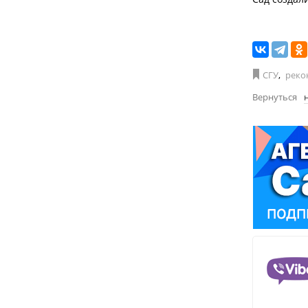
СГУ
,
реко
Вернуться