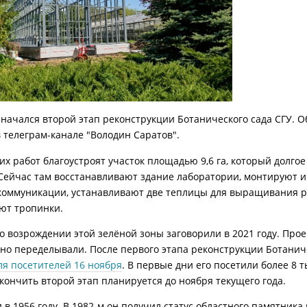
 начался второй этап реконструкции Ботанического сада СГУ. О
 телеграм-канале "Володин Саратов".
тих работ благоустроят участок площадью 9,6 га, который долго
Сейчас там восстанавливают здание лаборатории, монтируют
коммуникации, устанавливают две теплицы для выращивания р
ют тропинки.
о возрождении этой зелёной зоны заговорили в 2021 году. Прое
но переделывали. После первого этапа реконструкции Ботанич
ля посетителей 16 ноября
. В первые дни его посетили более 8 
акончить второй этап планируется до ноября текущего года.
 в 1956 году. В 1982-м он получил статус областного памятника