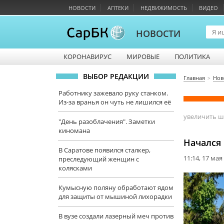
НОВОСТИ
АПТЕКИ
НЕДВИЖИМОСТЬ
ВИДЕО
НОВОСТИ
КОРОНАВИРУС
МИРОВЫЕ
ПОЛИТИКА
ВЫБОР РЕДАКЦИИ
Главная
Нов
Работнику зажевало руку станком.
Из-за вранья он чуть не лишился её
увеличить 
"День разоблачения". Заметки
киномана
Начался 
В Саратове появился сталкер,
11:14, 17 мая
преследующий женщин с
колясками
Кумысную поляну обработают ядом
для защиты от мышиной лихорадки
В вузе создали лазерный меч против