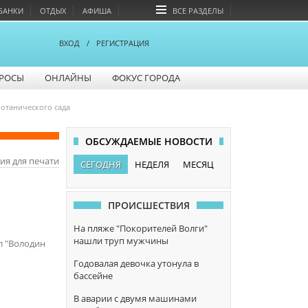
БАНКИ
ОТДЫХ
АФИША
ВСЕ РАЗДЕЛЫ
ВХОД
/
РЕГИСТРАЦИЯ
РОСЫ
ОНЛАЙНЫ
ФОКУС ГОРОДА
Ботанического сада
ОБСУЖДАЕМЫЕ НОВОСТИ
ия для печати
СЕГОДНЯ
НЕДЕЛЯ
МЕСЯЦ
ПРОИСШЕСТВИЯ
На пляже "Покорителей Волги"
нашли труп мужчины
л "Володин
Годовалая девочка утонула в
бассейне
В аварии с двумя машинами