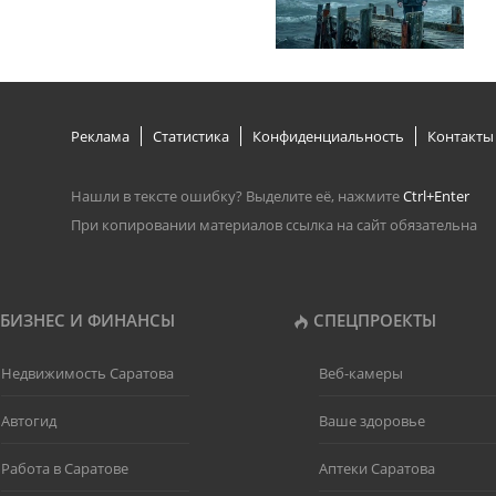
Реклама
Статистика
Конфиденциальность
Контакты
Нашли в тексте ошибку? Выделите её, нажмите
Ctrl+Enter
При копировании материалов ссылка на сайт обязательна
БИЗНЕС И ФИНАНСЫ
СПЕЦПРОЕКТЫ
Недвижимость Саратова
Веб-камеры
Автогид
Ваше здоровье
Работа в Саратове
Аптеки Саратова