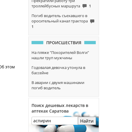
Прекратили работу три
троллейбусных маршрута
1
Погиб водитель съехавшего в
оросительный канал трактора
1
ПРОИСШЕСТВИЯ
На пляже "Покорителей Волги"
нашли труп мужчины
Об этом
Годовалая девочка утонула в
бассейне
В аварии с двумя машинами
погиб водитель
Поиск дешевых лекарств в
аптеках Саратова
Найти