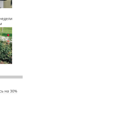
недели
м
сь на 30%