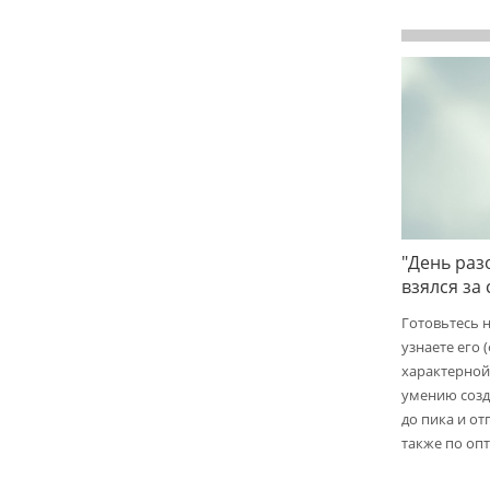
"День раз
взялся за
Готовьтесь 
узнаете его 
характерной
умению созд
до пика и от
также по опт