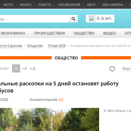
ФОТО
ФОКУС
РАБОТА
ОБЪЯВЛЕНИЯ
АВТО
ВЕБ-КАМЕРЫ
0...0, м/с
Подробнее
ЭКОНОМИКА
ПРОИСШЕСТВИЯ
ОБЩЕСТВО
ВИДЕО
ОП
ости Саратова
Общество
19 мая 2026
Коммунальные раскопки на 5 дней ос
ОБЩЕСТВО
+A
+A
шрифт
A
Верс
льные раскопки на 5 дней остановят работу
бусов
 2026
Комментариев
[0]
© Фотобанк С