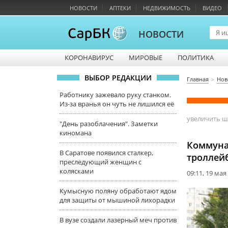
НОВОСТИ
АПТЕКИ
НЕДВИЖИМОСТЬ
ВИДЕО
НОВОСТИ
КОРОНАВИРУС
МИРОВЫЕ
ПОЛИТИКА
ВЫБОР РЕДАКЦИИ
Главная
Нов
Работнику зажевало руку станком.
Из-за вранья он чуть не лишился её
увеличить 
"День разоблачения". Заметки
киномана
Коммуна
В Саратове появился сталкер,
троллей
преследующий женщин с
колясками
09:11, 19 мая
Кумысную поляну обработают ядом
для защиты от мышиной лихорадки
В вузе создали лазерный меч против