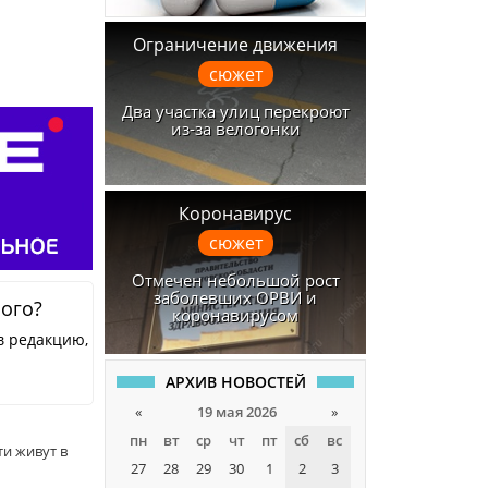
Ограничение движения
сюжет
Два участка улиц перекроют
из-за велогонки
Коронавирус
сюжет
Отмечен небольшой рост
заболевших ОРВИ и
ного?
коронавирусом
в редакцию,
АРХИВ НОВОСТЕЙ
«
19 мая 2026
»
пн
вт
ср
чт
пт
сб
вс
ти живут в
27
28
29
30
1
2
3