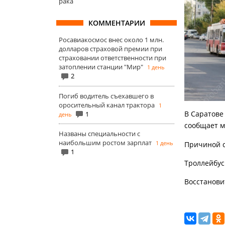
рака
КОММЕНТАРИИ
Росавиакосмос внес около 1 млн.
долларов страховой премии при
страховании ответственности при
затоплении станции "Мир"
1 день
2
Погиб водитель съехавшего в
оросительный канал трактора
1
В Саратове 
1
день
сообщает 
Названы специальности с
наибольшим ростом зарплат
1 день
Причиной с
1
Троллейбусы
Восстанови