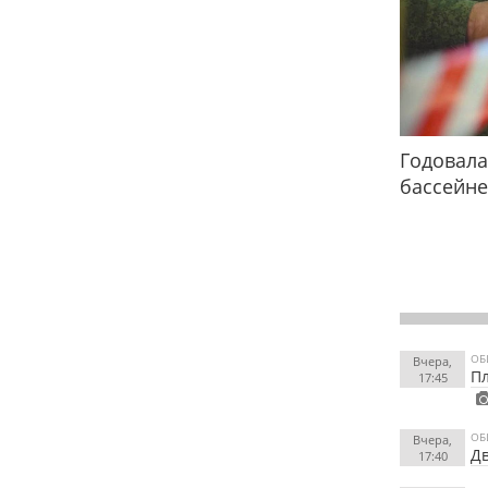
Годовала
бассейне
ОБ
Вчера,
Пл
17:45
ОБ
Вчера,
Дв
17:40