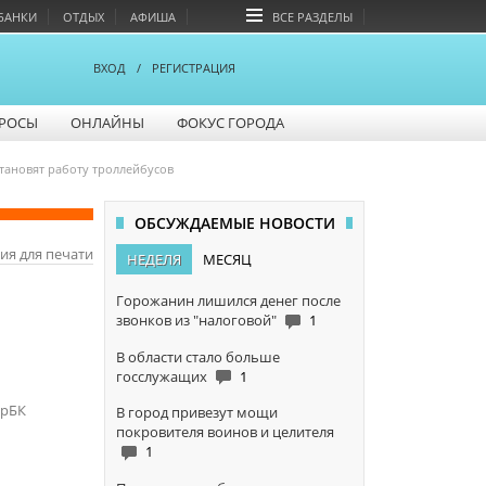
БАНКИ
ОТДЫХ
АФИША
ВСЕ РАЗДЕЛЫ
ВХОД
/
РЕГИСТРАЦИЯ
РОСЫ
ОНЛАЙНЫ
ФОКУС ГОРОДА
тановят работу троллейбусов
ОБСУЖДАЕМЫЕ НОВОСТИ
ия для печати
НЕДЕЛЯ
МЕСЯЦ
Горожанин лишился денег после
звонков из "налоговой"
1
В области стало больше
госслужащих
1
арБК
В город привезут мощи
покровителя воинов и целителя
1