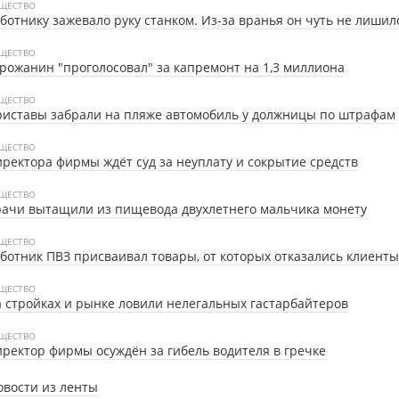
ЩЕСТВО
ботнику зажевало руку станком. Из-за вранья он чуть не лишил
ЩЕСТВО
рожанин "проголосовал" за капремонт на 1,3 миллиона
ЩЕСТВО
иставы забрали на пляже автомобиль у должницы по штрафам
ЩЕСТВО
ректора фирмы ждёт суд за неуплату и сокрытие средств
ЩЕСТВО
ачи вытащили из пищевода двухлетнего мальчика монету
ЩЕСТВО
ботник ПВЗ присваивал товары, от которых отказались клиенты
ЩЕСТВО
 стройках и рынке ловили нелегальных гастарбайтеров
ЩЕСТВО
ректор фирмы осуждён за гибель водителя в гречке
овости из ленты