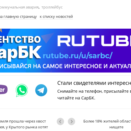
оммунальная авария
,
троллейбус
на главную страницу
к списку новостей
Стали свидетелями интерес
Снимайте на телефон, присылайте 
читайте на СарБК.
емля прошла через хвост
Более 18% жителей облас
ея, у Крытого рынка хотят
нищете