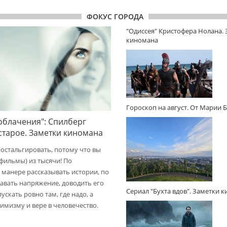
ФОКУС ГОРОДА
"Одиссея" Кристофера Нолана.
киномана
Гороскоп на август. От Марии 
облачения": Спилберг
 старое. Заметки киномана
ностальгировать, потому что вы
(фильмы) из тысячи! По
 манере рассказывать истории, по
авать напряжение, доводить его
Сериал "Бухта вдов". Заметки 
пускать ровно там, где надо, а
имизму и вере в человечество.