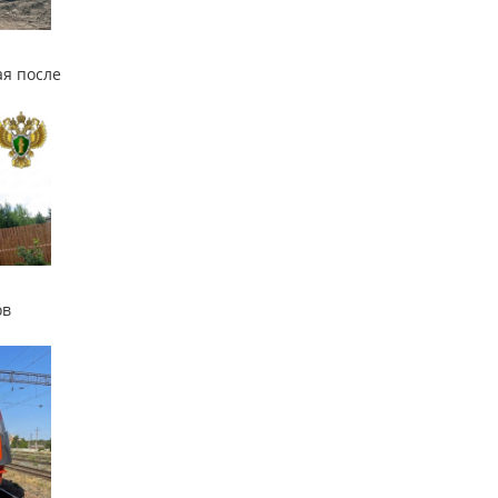
я после
ов