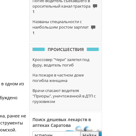
Погиб водитель съехавшего в
оросительный канал трактора
1
Названы специальности с
наибольшим ростом зарплат
1
ПРОИСШЕСТВИЯ
Кроссовер "Чери" залетел под
фуру, водитель погиб
На пожаре в частном доме
погибла женщина
 в одном из
Врачи спасают водителя
"Приоры", уничтоженной в ДТП с
збуждено
грузовиком
на, ранее не
Поиск дешевых лекарств в
инструменты
аптеках Саратова
дюмской.
Найти