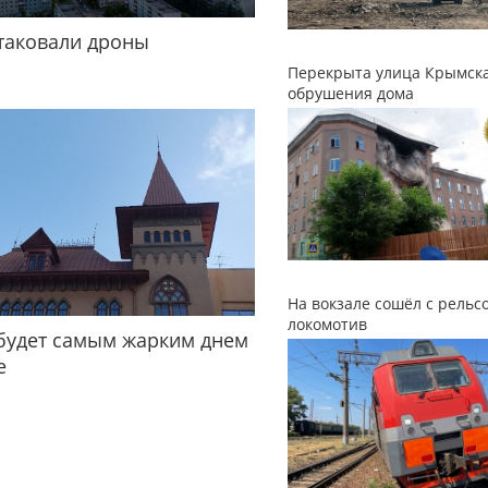
таковали дроны
Перекрыта улица Крымска
обрушения дома
На вокзале сошёл с рельс
локомотив
будет самым жарким днем
е