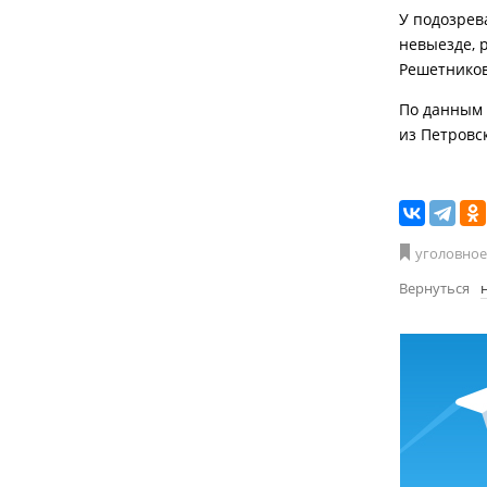
У подозрев
невыезде, 
Решетников
По данным 
из Петровск
уголовное
Вернуться