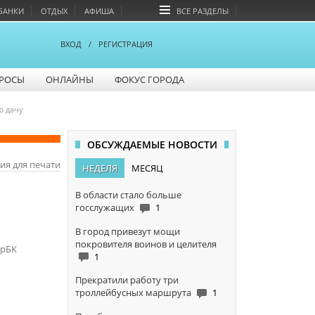
БАНКИ
ОТДЫХ
АФИША
ВСЕ РАЗДЕЛЫ
ВХОД
/
РЕГИСТРАЦИЯ
РОСЫ
ОНЛАЙНЫ
ФОКУС ГОРОДА
ю дачу
ОБСУЖДАЕМЫЕ НОВОСТИ
ия для печати
НЕДЕЛЯ
МЕСЯЦ
В области стало больше
госслужащих
1
В город привезут мощи
покровителя воинов и целителя
арБК
1
Прекратили работу три
троллейбусных маршрута
1