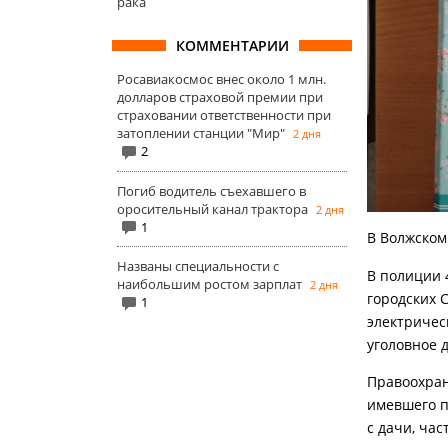
рака
КОММЕНТАРИИ
Росавиакосмос внес около 1 млн.
долларов страховой премии при
страховании ответственности при
затоплении станции "Мир"
2 дня
2
Погиб водитель съехавшего в
оросительный канал трактора
2 дня
1
В Волжском
Названы специальности с
В полиции 4
наибольшим ростом зарплат
2 дня
городских 
1
электричес
уголовное д
Правоохран
имевшего п
с дачи, ча