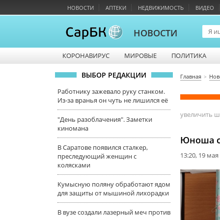
НОВОСТИ
АПТЕКИ
НЕДВИЖИМОСТЬ
ВИДЕО
НОВОСТИ
КОРОНАВИРУС
МИРОВЫЕ
ПОЛИТИКА
ВЫБОР РЕДАКЦИИ
Главная
Нов
Работнику зажевало руку станком.
Из-за вранья он чуть не лишился её
увеличить 
"День разоблачения". Заметки
киномана
Юноша с
В Саратове появился сталкер,
13:20, 19 мая
преследующий женщин с
колясками
Кумысную поляну обработают ядом
для защиты от мышиной лихорадки
В вузе создали лазерный меч против