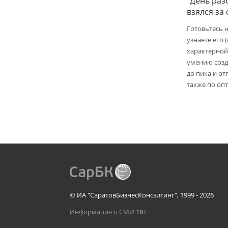
"День раз
взялся за
Готовьтесь 
узнаете его 
характерной
умению созд
до пика и от
также по опт
© ИА "СаратовБизнесКонсалтинг", 1999 - 2026
Информация о СМИ
18+