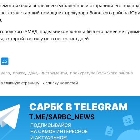
аемого изъяли оставшееся украденное и отправили его под под
рассказал старший помощник прокурора Волжского района Юр
.
городского УМВД, подельником юноши был его ранее не судим
а, который гостил у него несколько дней.
 дело
,
кража
,
дача
,
инструменты
,
прокуратура Волжского района
на главную страницу
к списку новостей