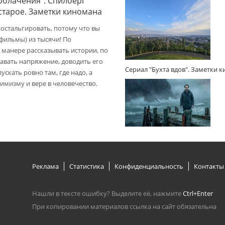
облачения": Спилберг
 старое. Заметки киномана
ностальгировать, потому что вы
(фильмы) из тысячи! По
 манере рассказывать истории, по
авать напряжение, доводить его
Сериал "Бухта вдов". Заметки 
пускать ровно там, где надо, а
имизму и вере в человечество.
Реклама
Статистика
Конфиденциальность
Контакты
Нашли в тексте ошибку? Выделите её, нажмите
Ctrl+Enter
При копировании материалов ссылка на сайт обязательна