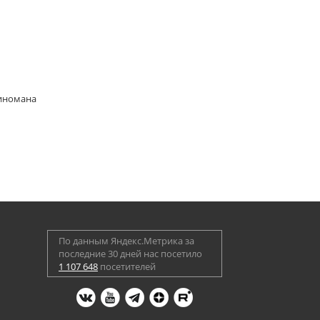
киномана
По данным Яндекс.Метрика за
последние 30 дней нас посетило
1 107 648
посетителей