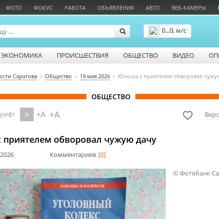
ФОТО
ФОКУС
РАБОТА
ОБЪЯВЛЕНИЯ
АВТО
ВЕБ-КАМЕРЫ
0...0, м/с
Подробнее
ЭКОНОМИКА
ПРОИСШЕСТВИЯ
ОБЩЕСТВО
ВИДЕО
ОП
ости Саратова
Общество
19 мая 2026
Юноша с приятелем обворовал чужу
ОБЩЕСТВО
+A
+A
шрифт
A
Верс
 приятелем обворовал чужую дачу
 2026
Комментариев
[0]
© Фотобанк С