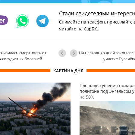
Стали свидетелями интерес
Снимайте на телефон, присылайте 
читайте на СарБК.
снизилась смертность от
На несколько дней закрылос
-сосудистых болезней
участке Пугачёв
КАРТИНА ДНЯ
Площадь тушения пожара
полигоне под Энгельсом 
на 50%