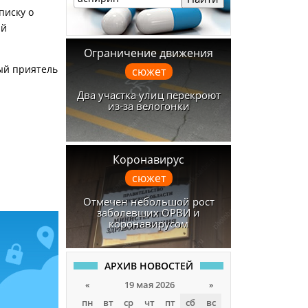
писку о
ий
Ограничение движения
ый приятель
сюжет
Два участка улиц перекроют
из-за велогонки
Коронавирус
сюжет
Отмечен небольшой рост
заболевших ОРВИ и
коронавирусом
АРХИВ НОВОСТЕЙ
«
19 мая 2026
»
пн
вт
ср
чт
пт
сб
вс