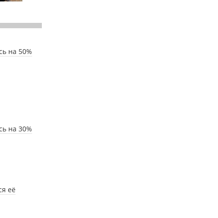
сь на 50%
сь на 30%
ся её