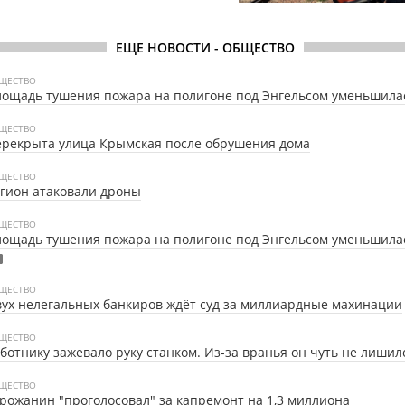
ЕЩЕ НОВОСТИ - ОБЩЕСТВО
ЩЕСТВО
ощадь тушения пожара на полигоне под Энгельсом уменьшила
ЩЕСТВО
рекрыта улица Крымская после обрушения дома
ЩЕСТВО
гион атаковали дроны
ЩЕСТВО
ощадь тушения пожара на полигоне под Энгельсом уменьшила
ЩЕСТВО
ух нелегальных банкиров ждёт суд за миллиардные махинации
ЩЕСТВО
ботнику зажевало руку станком. Из-за вранья он чуть не лишил
ЩЕСТВО
рожанин "проголосовал" за капремонт на 1,3 миллиона