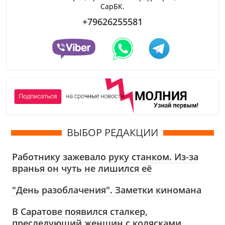
СарБК.
+79626255581
ВЫБОР РЕДАКЦИИ
Работнику зажевало руку станком. Из-за
вранья он чуть не лишился её
"День разоблачения". Заметки киномана
В Саратове появился сталкер,
преследующий женщин с колясками