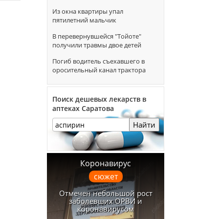
Из окна квартиры упал
пятилетний мальчик
В перевернувшейся "Тойоте"
получили травмы двое детей
Погиб водитель съехавшего в
оросительный канал трактора
Поиск дешевых лекарств в
аптеках Саратова
Найти
Коронавирус
сюжет
Отмечен небольшой рост
заболевших ОРВИ и
коронавирусом