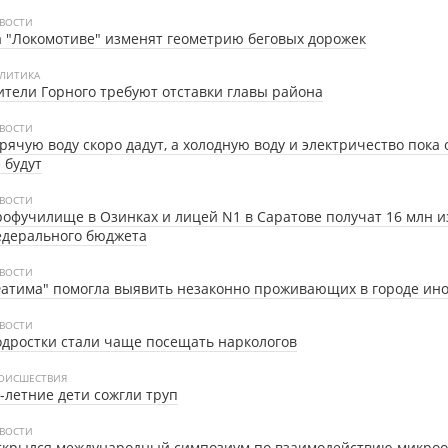
ВОСТИ
 "Локомотиве" изменят геометрию беговых дорожек
ЛИТИКА
тели Горного требуют отставки главы района
ВОСТИ
рячую воду скоро дадут, а холодную воду и электричество пока
 будут
ВОСТИ
офучилище в Озинках и лицей N1 в Саратове получат 16 млн и
едерального бюджета
ВОСТИ
атима" помогла выявить незаконно проживающих в городе ин
ВОСТИ
дростки стали чаще посещать наркологов
ОИСШЕСТВИЯ
-летние дети сожгли труп
ВОСТИ
ткрылся международный симпозиум по взаимодействию микроо