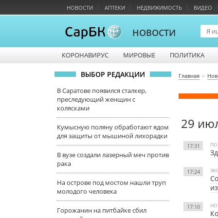
НОВОСТИ
АПТЕКИ
НЕДВИЖИМОСТЬ
ВИДЕО
НОВОСТИ
КОРОНАВИРУС
МИРОВЫЕ
ПОЛИТИКА
ВЫБОР РЕДАКЦИИ
Главная
Нов
В Саратове появился сталкер,
преследующий женщин с
колясками
29 ию
Кумысную поляну обработают ядом
для защиты от мышиной лихорадки
ПО
17:31
Зд
В вузе создали лазерный меч против
рака
ЭК
17:24
Со
На острове под мостом нашли труп
из
молодого человека
НО
17:10
Горожанин на питбайке сбил
Ко