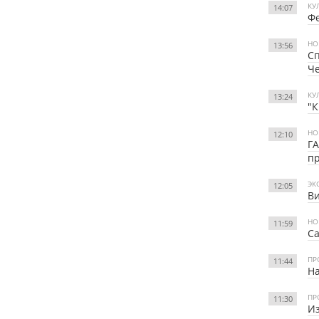
КУ
14:07
Фе
НО
13:56
Сп
Ч
КУ
13:24
"К
НО
12:10
ГА
п
ЭК
12:05
Ви
НО
11:59
Са
ПР
11:44
На
ПР
11:30
Из