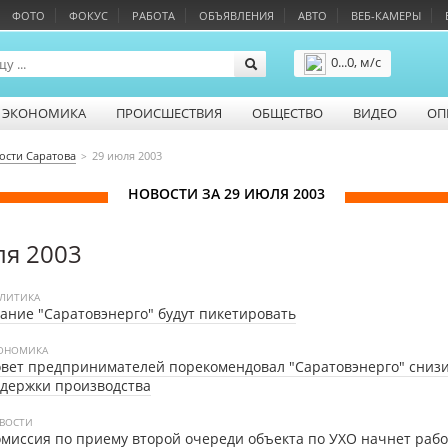
ФОТО
ФОКУС
РАБОТА
ОБЪЯВЛЕНИЯ
АВТО
ВЕБ-КАМЕРЫ
0...0, м/с
Подробнее
ЭКОНОМИКА
ПРОИСШЕСТВИЯ
ОБЩЕСТВО
ВИДЕО
ОП
ости Саратова
29 июля 2003
НОВОСТИ ЗА 29 ИЮЛЯ 2003
ля 2003
ЛИТИКА
ание "Саратовэнерго" будут пикетировать
ОНОМИКА
вет предпринимателей порекомендовал "Саратовэнерго" сниз
держки производства
ВОСТИ
миссия по приему второй очереди объекта по УХО начнет рабо