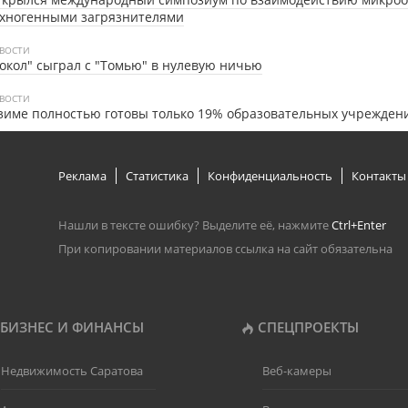
ехногенными загрязнителями
ВОСТИ
окол" сыграл с "Томью" в нулевую ничью
ВОСТИ
зиме полностью готовы только 19% образовательных учрежден
Реклама
Статистика
Конфиденциальность
Контакты
Нашли в тексте ошибку? Выделите её, нажмите
Ctrl+Enter
При копировании материалов ссылка на сайт обязательна
БИЗНЕС И ФИНАНСЫ
СПЕЦПРОЕКТЫ
Недвижимость Саратова
Веб-камеры