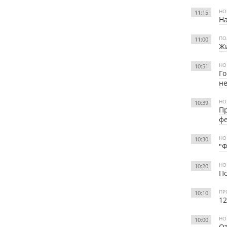
НО
11:15
На
ПО
11:00
Жи
НО
10:51
Го
не
НО
10:39
Пр
ф
НО
10:30
"Ф
НО
10:20
По
ПР
10:10
12
НО
10:00
О