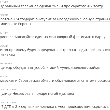
ЛЬТУРА
деральный телеканал сделал фильм про саратовский театр
ВОСТИ
ортсмен "Автодора" выступит за молодежную сборную страны 
емпионате Европы
ЛЬТУРА
ристалл-Балалайка" едет на фольклорный фестиваль в Варну
ВОСТИ
И по-прежнему будет определять нетрезвых водителей по вне
ризнакам
ОНОМИКА
це-мэр обсудит выпуск облигаций муниципального займа
ВОСТИ
марская и Саратовская области обмениваются опытом профил
ОИСШЕСТВИЯ
 улице Некрасова в пожаре погиб мужчина
ОИСШЕСТВИЯ
 7 ДТП в 2-х случаях виновники с мест происшествия скрылись