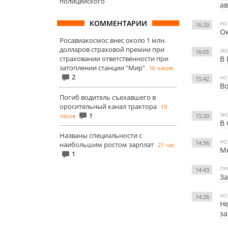
полицейского
ав
КОММЕНТАРИИ
НО
16:20
Ок
Росавиакосмос внес около 1 млн.
долларов страховой премии при
ЭК
16:05
страховании ответственности при
В 
затоплении станции "Мир"
16 часов
2
НО
15:42
Во
Погиб водитель съехавшего в
оросительный канал трактора
19
1
ЭК
часов
15:20
В 
Названы специальности с
НО
14:56
наибольшим ростом зарплат
21 час
Ме
1
ПР
14:43
За
НО
14:26
Н
за