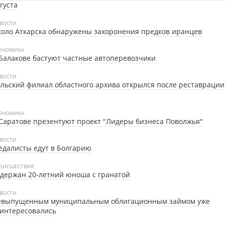
густа
ВОСТИ
оло Аткарска обнаружены захоронения предков иранцев
ОНОМИКА
Балакове бастуют частные автоперевозчики
ВОСТИ
льский филиал областного архива открылся после реставрации
ОНОМИКА
Саратове презентуют проект "Лидеры бизнеса Поволжья"
ВОСТИ
далисты едут в Болгарию
ОИСШЕСТВИЯ
держан 20-летний юноша с гранатой
ВОСТИ
евыпущенным муниципальным облигационным займом уже
интересовались