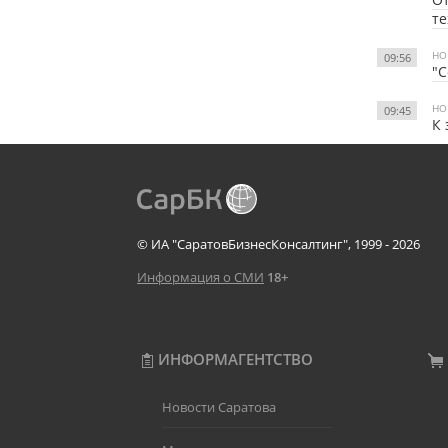
т
НО
09:56
"С
НО
09:45
К 
© ИА "СаратовБизнесКонсалтинг", 1999 - 2026
Информация о СМИ
18+
ИНФОРМАГЕНТСТВО
Новости Саратова