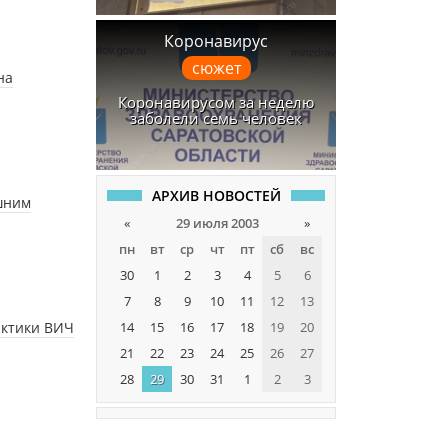
Коронавирус
сюжет
на
Коронавирусом за неделю
заболели семь человек
АРХИВ НОВОСТЕЙ
шним
«
29 июля 2003
»
пн
вт
ср
чт
пт
сб
вс
30
1
2
3
4
5
6
7
8
9
10
11
12
13
актики ВИЧ
14
15
16
17
18
19
20
21
22
23
24
25
26
27
28
29
30
31
1
2
3