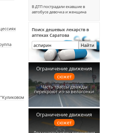
В ДТП пострадали ехавшие в
автобусе девочка и женщина
цессиях
Поиск дешевых лекарств в
аптеках Саратова
группа
Найти
Ограничение движения
сюжет
Часть трассы дважды
перекроют из-за велогонки
 "Куликовом
Ограничение движения
сюжет
Два участка улиц перекроют