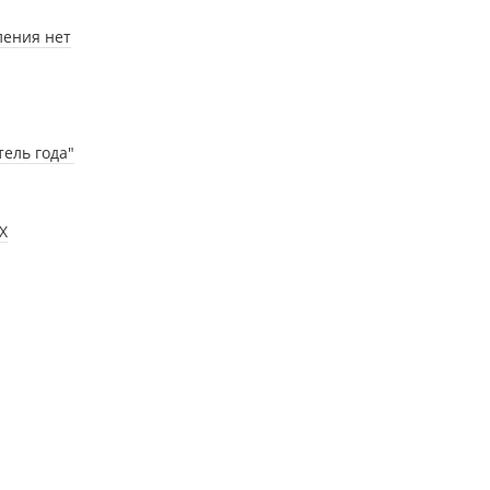
ления нет
ель года"
Х