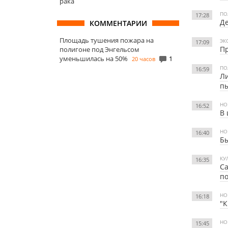
рака
ПО
17:28
Де
КОММЕНТАРИИ
Площадь тушения пожара на
ЭК
17:09
Пр
полигоне под Энгельсом
уменьшилась на 50%
1
20 часов
ПО
16:59
Ли
пы
НО
16:52
В 
НО
16:40
Бы
КУ
16:35
Са
по
НО
16:18
"К
НО
15:45