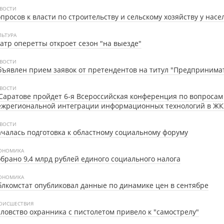
ВОСТИ
просов к власти по строительству и сельскому хозяйству у насе
ЛЬТУРА
атр оперетты откроет сезон "на выезде"
ВОСТИ
ъявлен прием заявок от претендентов на титул "Предпринимат
ВОСТИ
Саратове пройдет 6-я Всероссийская конференция по вопросам
ежрегиональной интеграции информационных технологий в ЖК
ВОСТИ
чалась подготовка к областному социальному форуму
ОНОМИКА
брано 9,4 млрд рублей единого социального налога
ОНОМИКА
лкомстат опубликовал данные по динамике цен в сентябре
ОИСШЕСТВИЯ
ловство охранника с пистолетом привело к "самострелу"