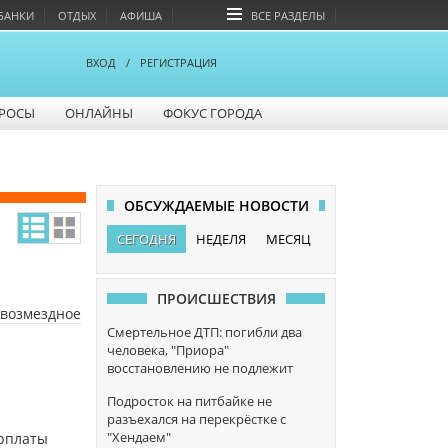
БАНКИ
ОТДЫХ
АФИША
ВСЕ РАЗДЕЛЫ
ВХОД
/
РЕГИСТРАЦИЯ
РОСЫ
ОНЛАЙНЫ
ФОКУС ГОРОДА
ОБСУЖДАЕМЫЕ НОВОСТИ
СЕГОДНЯ
НЕДЕЛЯ
МЕСЯЦ
ПРОИСШЕСТВИЯ
звозмездное
Смертельное ДТП: погибли два
человека, "Приора"
восстановлению не подлежит
Подросток на питбайке не
разъехался на перекрёстке с
"Хендаем"
арплаты