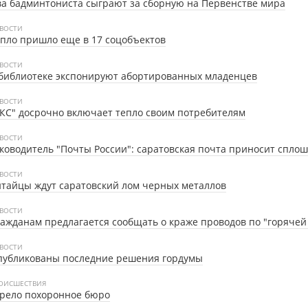
а бадминтониста сыграют за сборную на Первенстве мира
ВОСТИ
пло пришло еще в 17 соцобъектов
ВОСТИ
библиотеке экспонируют абортированных младенцев
ВОСТИ
КС" досрочно включает тепло своим потребителям
ВОСТИ
ководитель "Почты России": саратовская почта приносит спло
ВОСТИ
тайцы ждут саратовский лом черных металлов
ВОСТИ
ажданам предлагается сообщать о краже проводов по "горячей
ВОСТИ
публикованы последние решения гордумы
ОИСШЕСТВИЯ
рело похоронное бюро