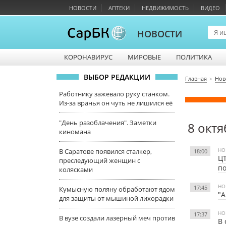
НОВОСТИ
АПТЕКИ
НЕДВИЖИМОСТЬ
ВИДЕО
НОВОСТИ
КОРОНАВИРУС
МИРОВЫЕ
ПОЛИТИКА
ВЫБОР РЕДАКЦИИ
Главная
Нов
Работнику зажевало руку станком.
Из-за вранья он чуть не лишился её
"День разоблачения". Заметки
8 октя
киномана
НО
В Саратове появился сталкер,
18:00
ЦТ
преследующий женщин с
по
колясками
НО
17:45
Кумысную поляну обработают ядом
"А
для защиты от мышиной лихорадки
НО
17:37
В вузе создали лазерный меч против
В 