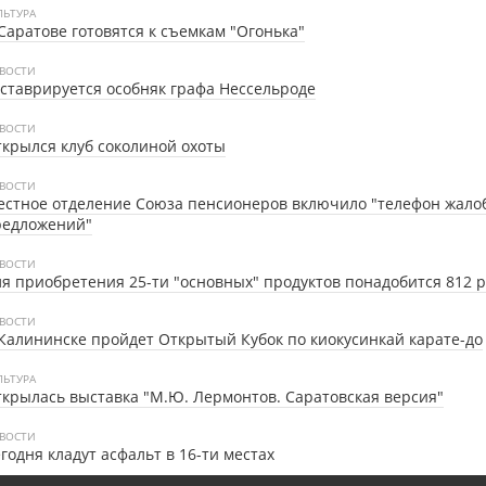
ЛЬТУРА
Саратове готовятся к съемкам "Огонька"
ВОСТИ
ставрируется особняк графа Нессельроде
ВОСТИ
крылся клуб соколиной охоты
ВОСТИ
стное отделение Союза пенсионеров включило "телефон жало
редложений"
ВОСТИ
я приобретения 25-ти "основных" продуктов понадобится 812 ру
ВОСТИ
Калининске пройдет Открытый Кубок по киокусинкай карате-до
ЛЬТУРА
крылась выставка "М.Ю. Лермонтов. Саратовская версия"
ВОСТИ
годня кладут асфальт в 16-ти местах