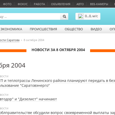
ФОТО
ФОКУС
РАБОТА
ОБЪЯВЛЕНИЯ
АВТО
ВЕБ-КАМЕРЫ
0...0, м/с
Подробнее
ЭКОНОМИКА
ПРОИСШЕСТВИЯ
ОБЩЕСТВО
ВИДЕО
ОП
ости Саратова
8 октября 2004
НОВОСТИ ЗА 8 ОКТЯБРЯ 2004
бря 2004
ВОСТИ
П и теплотрассы Ленинского района планируют передать в бе
льзование "Саратовэнерго"
ВОСТИ
втодор" и "Дизелист" начинают
ВОСТИ
облправительстве обсудили вопрос своевременной выплаты з