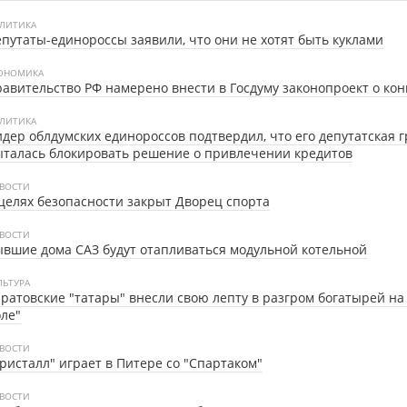
ЛИТИКА
путаты-единороссы заявили, что они не хотят быть куклами
ОНОМИКА
авительство РФ намерено внести в Госдуму законопроект о кон
ЛИТИКА
дер облдумских единороссов подтвердил, что его депутатская 
талась блокировать решение о привлечении кредитов
ВОСТИ
целях безопасности закрыт Дворец спорта
ВОСТИ
вшие дома САЗ будут отапливаться модульной котельной
ЛЬТУРА
ратовские "татары" внесли свою лепту в разгром богатырей на
ле"
ВОСТИ
ристалл" играет в Питере со "Спартаком"
ВОСТИ