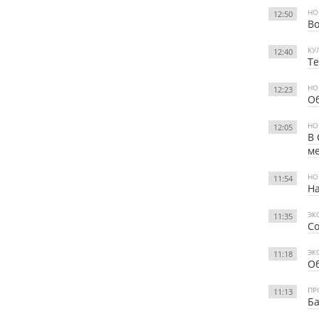
НО
12:50
Во
КУ
12:40
Те
НО
12:23
Об
НО
12:05
В 
м
НО
11:54
На
ЭК
11:35
Со
ЭК
11:18
Об
ПР
11:13
Ба