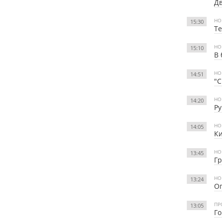
Дв
НО
15:30
Те
НО
15:10
В 
НО
14:51
"С
НО
14:20
Ру
НО
14:05
Ки
НО
13:45
Гр
НО
13:24
О
ПР
13:05
Го