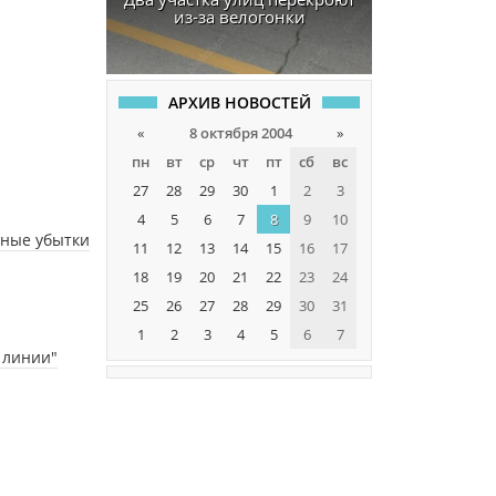
из-за велогонки
АРХИВ НОВОСТЕЙ
«
8 октября 2004
»
пн
вт
ср
чт
пт
сб
вс
27
28
29
30
1
2
3
4
5
6
7
8
9
10
шные убытки
11
12
13
14
15
16
17
18
19
20
21
22
23
24
25
26
27
28
29
30
31
1
2
3
4
5
6
7
 линии"