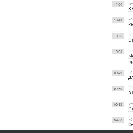
КУ
11:00
В 
НО
10:40
Ре
НО
10:26
От
НО
10:08
Ме
п
НО
09:49
Дл
НО
09:30
В 
КУ
09:13
От
НО
09:00
Се