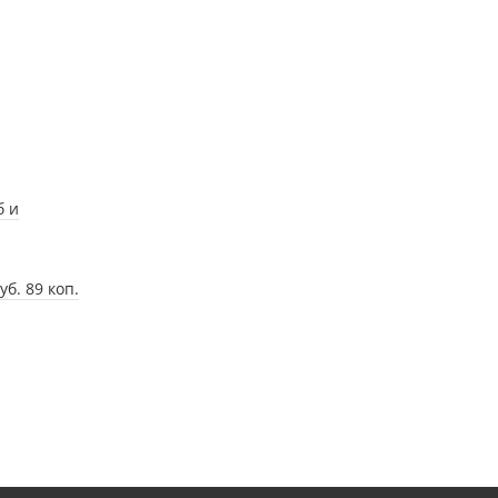
б и
б. 89 коп.