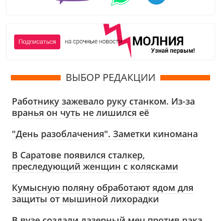
ВЫБОР РЕДАКЦИИ
Работнику зажевало руку станком. Из-за
вранья он чуть не лишился её
"День разоблачения". Заметки киномана
В Саратове появился сталкер,
преследующий женщин с колясками
Кумысную поляну обработают ядом для
защиты от мышиной лихорадки
В вузе создали лазерный меч против рака