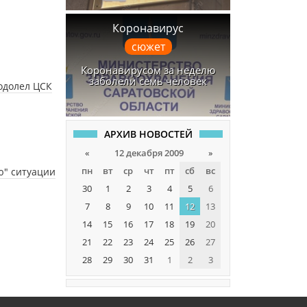
Коронавирус
сюжет
Коронавирусом за неделю
заболели семь человек
одолел ЦСК
АРХИВ НОВОСТЕЙ
«
12 декабря 2009
»
пн
вт
ср
чт
пт
сб
вс
ю" ситуации
30
1
2
3
4
5
6
7
8
9
10
11
12
13
14
15
16
17
18
19
20
21
22
23
24
25
26
27
28
29
30
31
1
2
3