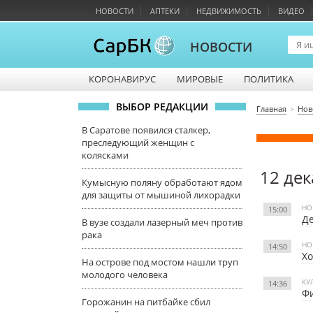
НОВОСТИ
АПТЕКИ
НЕДВИЖИМОСТЬ
ВИДЕО
НОВОСТИ
КОРОНАВИРУС
МИРОВЫЕ
ПОЛИТИКА
ВЫБОР РЕДАКЦИИ
Главная
Нов
В Саратове появился сталкер,
преследующий женщин с
колясками
12 дек
Кумысную поляну обработают ядом
для защиты от мышиной лихорадки
НО
15:00
Де
В вузе создали лазерный меч против
рака
НО
14:50
Хо
На острове под мостом нашли труп
молодого человека
КУ
14:36
Ф
Горожанин на питбайке сбил