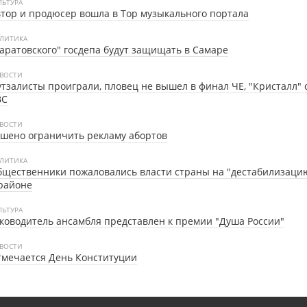
ЛЬТУРА
тор и продюсер вошла в Top музыкального портала
ЛИТИКА
аратовского" госдепа будут защищать в Самаре
ВОСТИ
тзалисты проиграли, пловец не вышел в финал ЧЕ, "Кристалл" 
ВС
ВОСТИ
шено ограничить рекламу абортов
ЛИТИКА
щественники пожаловались власти страны на "дестабилизаци
районе
ЛЬТУРА
ководитель ансамбля представлен к премии "Душа России"
ВОСТИ
мечается День Конституции