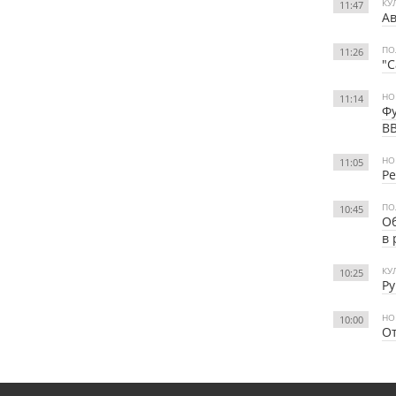
КУ
11:47
Ав
ПО
11:26
"С
НО
11:14
Фу
В
НО
11:05
Ре
ПО
10:45
Об
в 
КУ
10:25
Ру
НО
10:00
От