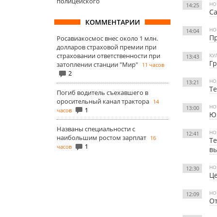
полицейского
НО
14:25
Са
КОММЕНТАРИИ
НО
14:04
П
Росавиакосмос внес около 1 млн.
долларов страховой премии при
страховании ответственности при
КУ
13:43
Г
затоплении станции "Мир"
11 часов
2
НО
13:21
Те
Погиб водитель съехавшего в
оросительный канал трактора
14
НО
13:00
1
часов
Юр
Названы специальности с
НО
12:41
наибольшим ростом зарплат
16
Те
1
часов
в
НО
12:30
Це
НО
12:09
От