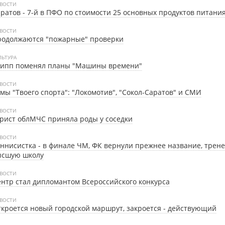
ВОСТИ
ратов - 7-й в ПФО по стоимости 25 основных продуктов питани
ВОСТИ
родолжаются "пожарные" проверки
ЛЬТУРА
рипп поменял планы "Машины времени"
ВОСТИ
мы "Твоего спорта": "Локомотив", "Сокол-Саратов" и СМИ
ВОСТИ
ист облМЧС приняла роды у соседки
ВОСТИ
ннисистка - в финале ЧМ, ФК вернули прежнее название, трен
ысшую школу
ВОСТИ
нтр стал дипломантом Всероссийского конкурса
ВОСТИ
кроется новый городской маршрут, закроется - действующий