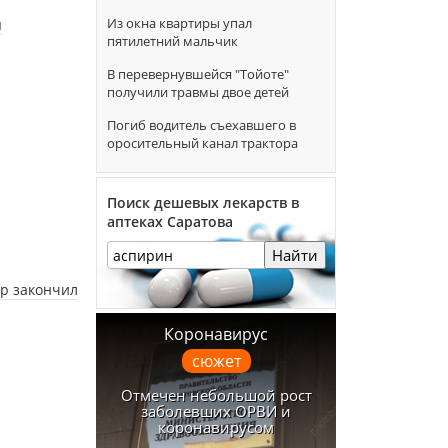
Из окна квартиры упал
я
пятилетний мальчик
В перевернувшейся "Тойоте"
получили травмы двое детей
Погиб водитель съехавшего в
оросительный канал трактора
Поиск дешевых лекарств в
аптеках Саратова
Найти
ер закончил
Коронавирус
сюжет
Отмечен небольшой рост
заболевших ОРВИ и
коронавирусом