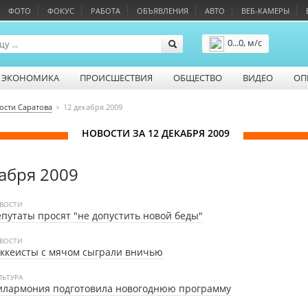
ФОТО
ФОКУС
РАБОТА
ОБЪЯВЛЕНИЯ
АВТО
ВЕБ-КАМЕРЫ
0...0, м/с
Подробнее
ЭКОНОМИКА
ПРОИСШЕСТВИЯ
ОБЩЕСТВО
ВИДЕО
ОП
ости Саратова
12 декабря 2009
НОВОСТИ ЗА 12 ДЕКАБРЯ 2009
абря 2009
ВОСТИ
путаты просят "не допустить новой беды"
ВОСТИ
ккеисты с мячом сыграли вничью
ЛЬТУРА
илармония подготовила новогоднюю программу