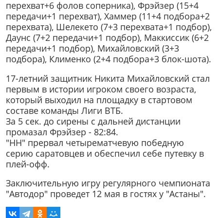
перехват+6 фолов соперника), Фрэйзер (15+4
передачи+1 перехват), Хаммер (11+4 подбора+2
перехвата), Шелекето (7+3 перехвата+1 подбор),
Даунс (7+2 передачи+1 подбор), Маккиссик (6+2
передачи+1 подбор), Михайловский (3+3
подбора), Клименко (2+4 подбора+3 блок-шота).
17-летний защитник Никита Михайловский стал
первым в истории игроком своего возраста,
который выходил на площадку в стартовом
составе команды Лиги ВТБ.
За 5 сек. до сирены с дальней дистанции
промазал Фрэйзер - 82:84.
"НН" прервал четырематчевую победную
серию саратовцев и обеспечил себе путевку в
плей-офф.
Заключительную игру регулярного чемпионата
"Автодор" проведет 12 мая в гостях у "Астаны".