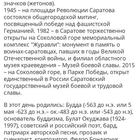
значков (жетонов).
1945 – на площади Революции Саратова
состоялся общегородской митинг,
посвященный победе над фашистской
Германией. 1982 – в Саратове торжественно
открыты на Соколовой горе мемориальный
комплекс "Журавли": монумент в память о
воинах-саратовцах, павших в годы Великой
Отечественной войны, и филиал областного
музея краеведения – Музей боевой славы. 2015
– на Соколовой горе, в Парке Победы, открыт
единственный в России Саратовский
государственный музей боевой и трудовой
славы.
В этот день родились: Будда (-563 до н.э. или 5
мая -623 до н.э.– ок.-483 до н.э. или -543 до н.э),
основатель буддизма, Булат Окуджава
(1924-
1997), советский и российский поэт, бард,
патриарх авторской песни, прозаик и
сценарист, композитор, Федор Бондарчук