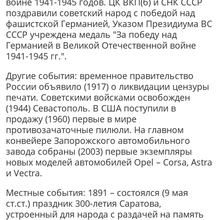
войне 1941-1945 годов. ЦК ВКП(б) и СНК СССР
поздравили советский народ с победой над
фашистской Германией, Указом Президиума ВС
СССР учреждена медаль "За победу над
Германией в Великой Отечественной войне
1941-1945 гг.".
Другие события: временное правительство
России объявило (1917) о ликвидации цензуры
печати. Советскими войсками освобожден
(1944) Севастополь. В США поступили в
продажу (1960) первые в мире
противозачаточные пилюли. На главном
конвейере Запорожского автомобильного
завода собраны (2003) первые экземпляры
новых моделей автомобилей Opel – Corsa, Astra
и Vectra.
Местные события: 1891 – состоялся (9 мая
ст.ст.) праздник 300-летия Саратова,
устроенный для народа с раздачей на память