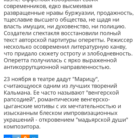
современников, едко высмеивая
развращенные нравы буржуазии, продажность,
тщеславие высшего общества, не щадя ни
власть имущих, ни духовенство, ни полицию.
Создатели спектакля восстановили полный
текст авторской партитуры оперетты. Режиссер
несколько осовременил литературную канву,
что придало сюжету остроту и злободневность.
Оперетта получилась с ярко выраженной
антикоррупционной направленностью.
23 ноября в театре дадут "Марицу",
считающуюся одним из лучших творений
Кальмана. Ее часто называют "венгерской
рапсодией", романтические венгерско-
цыганские мотивы с их мечтательностью и
изысканным блеском импровизационных
украшений - откровением "мадьярской души"
композитора.