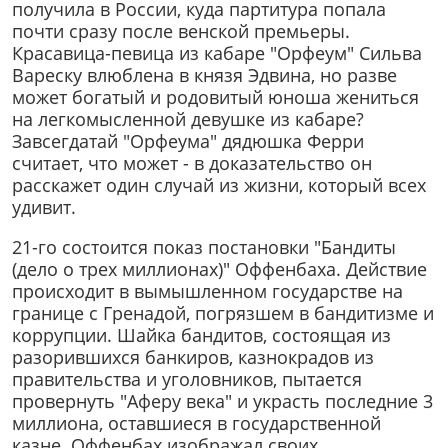
получила в России, куда партитура попала
почти сразу после венской премьеры.
Красавица-певица из кабаре "Орфеум" Сильва
Вареску влюблена в князя Эдвина, но разве
может богатый и родовитый юноша жениться
на легкомысленной девушке из кабаре?
Завсегдатай "Орфеума" дядюшка Ферри
считает, что может - в доказательство он
расскажет один случай из жизни, который всех
удивит.
21-го состоится показ постановки "Бандиты
(дело о трех миллионах)" Оффенбаха. Действие
происходит в вымышленном государстве на
границе с Гренадой, погрязшем в бандитизме и
коррупции. Шайка бандитов, состоящая из
разорившихся банкиров, казнокрадов из
правительства и уголовников, пытается
провернуть "Аферу века" и украсть последние 3
миллиона, оставшиеся в государственной
казне. Оффенбах изображал своих