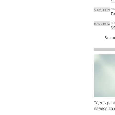
ПР
5 Авг, 13:09
Го
ПР
5 Авг, 10:42
Ог
Все н
"День раз
взялся за