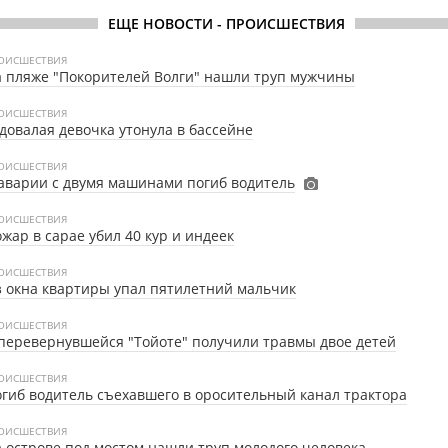
ЕЩЕ НОВОСТИ - ПРОИСШЕСТВИЯ
ОИСШЕСТВИЯ
 пляже "Покорителей Волги" нашли труп мужчины
ОИСШЕСТВИЯ
довалая девочка утонула в бассейне
ОИСШЕСТВИЯ
аварии с двумя машинами погиб водитель
ОИСШЕСТВИЯ
жар в сарае убил 40 кур и индеек
ОИСШЕСТВИЯ
 окна квартиры упал пятилетний мальчик
ОИСШЕСТВИЯ
перевернувшейся "Тойоте" получили травмы двое детей
ОИСШЕСТВИЯ
гиб водитель съехавшего в оросительный канал трактора
ОИСШЕСТВИЯ
 острове под мостом нашли труп молодого человека