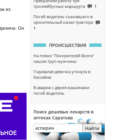
Прекратили работу три
троллейбусных маршрута
1
ом из
Погиб водитель съехавшего в
оросительный канал трактора
данина. Он
1
ПРОИСШЕСТВИЯ
На пляже "Покорителей Волги"
нашли труп мужчины
Годовалая девочка утонула в
бассейне
В аварии с двумя машинами
погиб водитель
Поиск дешевых лекарств в
аптеках Саратова
Найти