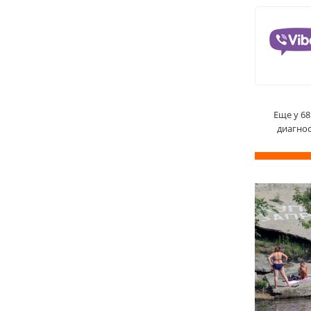
Еще у 68
диагно