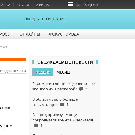
БАНКИ
ОТДЫХ
АФИША
ВСЕ РАЗДЕЛЫ
ВХОД
/
РЕГИСТРАЦИЯ
РОСЫ
ОНЛАЙНЫ
ФОКУС ГОРОДА
ться"
ОБСУЖДАЕМЫЕ НОВОСТИ
ия для печати
НЕДЕЛЯ
МЕСЯЦ
Горожанин лишился денег после
звонков из "налоговой"
1
В области стало больше
госслужащих
1
рковке
В город привезут мощи
покровителя воинов и целителя
1
 утром