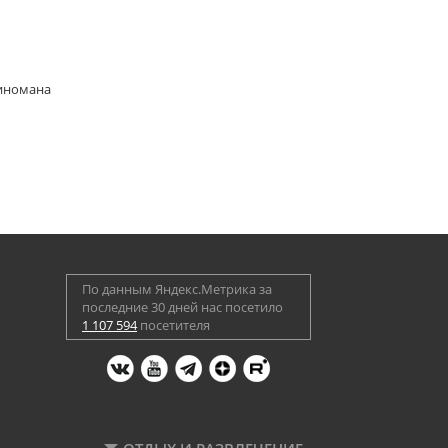
киномана
По данным Яндекс.Метрика за
последние 30 дней нас посетило
1 107 594
посетителя