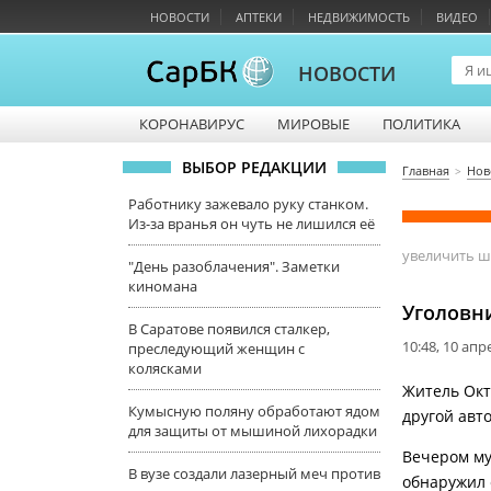
НОВОСТИ
АПТЕКИ
НЕДВИЖИМОСТЬ
ВИДЕО
НОВОСТИ
КОРОНАВИРУС
МИРОВЫЕ
ПОЛИТИКА
ВЫБОР РЕДАКЦИИ
Главная
Нов
Работнику зажевало руку станком.
Из-за вранья он чуть не лишился её
увеличить 
"День разоблачения". Заметки
киномана
Уголовни
В Саратове появился сталкер,
10:48, 10 апр
преследующий женщин с
колясками
Житель Окт
Кумысную поляну обработают ядом
другой авт
для защиты от мышиной лихорадки
Вечером му
В вузе создали лазерный меч против
обнаружил 