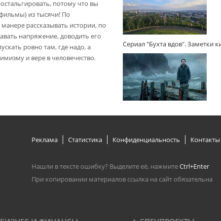
ностальгировать, потому что вы
(фильмы) из тысячи! По
 манере рассказывать истории, по
авать напряжение, доводить его
Сериал "Бухта вдов". Заметки 
пускать ровно там, где надо, а
имизму и вере в человечество.
Реклама
Статистика
Конфиденциальность
Контакты
Нашли в тексте ошибку? Выделите её, нажмите
Ctrl+Enter
При копировании материалов ссылка на сайт обязательна