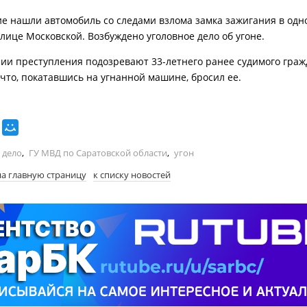
е нашли автомобиль со следами взлома замка зажигания в одн
улице Московской. Возбуждено уголовное дело об угоне.
ии преступления подозревают 33-летнего ранее судимого граж
 что, покатавшись на угнанной машине, бросил ее.
 дело
,
ГУ МВД по Саратовской области
,
угон
на главную страницу
к списку новостей