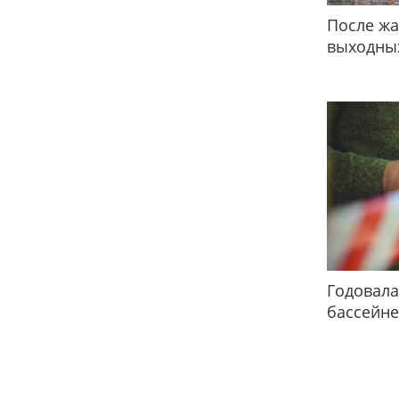
После жа
выходных
Годовала
бассейне