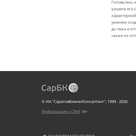
Готовьтесь 
узнаете его 
характерной
умению созд
до пика и от
также по опт
© ИА "СаратовБизнесКонсалтинг", 1999 - 2026
Информация о СМИ
18+