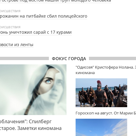
ОИСШЕСТВИЯ
рожанин на питбайке сбил полицейского
ОИСШЕСТВИЯ
онь уничтожил сарай с 17 курами
овости из ленты
ФОКУС ГОРОДА
"Одиссея" Кристофера Нолана.
киномана
Гороскоп на август. От Марии 
облачения": Спилберг
 старое. Заметки киномана