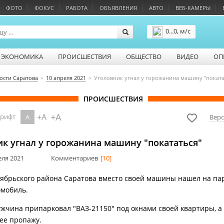
ФОТО
ФОКУС
РАБОТА
ОБЪЯВЛЕНИЯ
АВТО
ВЕБ-КАМЕРЫ
0...0, м/с
Подробнее
ЭКОНОМИКА
ПРОИСШЕСТВИЯ
ОБЩЕСТВО
ВИДЕО
ОП
ости Саратова
10 апреля 2021
Уголовник угнал у горожанина машину "поката
ПРОИСШЕСТВИЯ
+A
+A
шрифт
A
Верс
к угнал у горожанина машину "покататься"
еля 2021
Комментариев
[10]
ябрьского района Саратова вместо своей машины нашел на па
омобиль.
жчина припарковал "ВАЗ-21150" под окнами своей квартиры, а
ее пропажу.