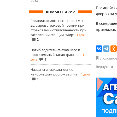
рака
Полицейски
КОММЕНТАРИИ
дворов на 
Росавиакосмос внес около 1 млн.
В совершен
долларов страховой премии при
признался,
страховании ответственности при
затоплении станции "Мир"
1 день
2
Погиб водитель съехавшего в
оросительный канал трактора
1
уголовное
1
день
Вернуться
Названы специальности с
наибольшим ростом зарплат
1 день
1