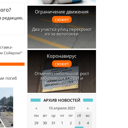
ного?
Ограничение движения
в редакцию,
сюжет
Два участка улиц перекроют
из-за велогонки
ставка-
м Сойером!"
Коронавирус
сюжет
Отмечен небольшой рост
заболевших ОРВИ и
ми погиб
коронавирусом
АРХИВ НОВОСТЕЙ
«
10 апреля 2021
»
пн
вт
ср
чт
пт
сб
вс
29
30
31
1
2
3
4