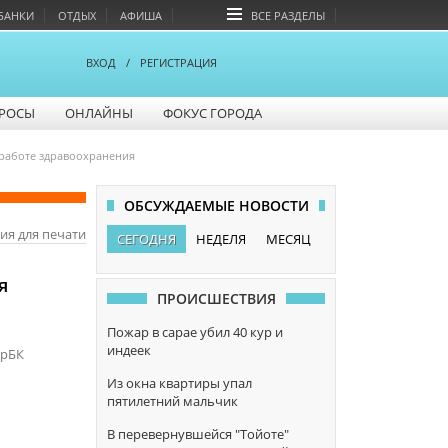
БАНКИ
ОТДЫХ
АФИША
ВСЕ РАЗДЕЛЫ
ВХОД
/
РЕГИСТРАЦИЯ
РОСЫ
ОНЛАЙНЫ
ФОКУС ГОРОДА
 работе здравоохранения
ОБСУЖДАЕМЫЕ НОВОСТИ
ия для печати
СЕГОДНЯ
НЕДЕЛЯ
МЕСЯЦ
я
ПРОИСШЕСТВИЯ
Пожар в сарае убил 40 кур и
индеек
арБК
Из окна квартиры упал
пятилетний мальчик
В перевернувшейся "Тойоте"