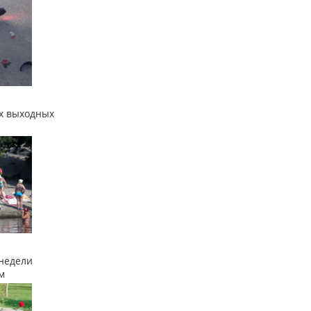
х выходных
недели
м