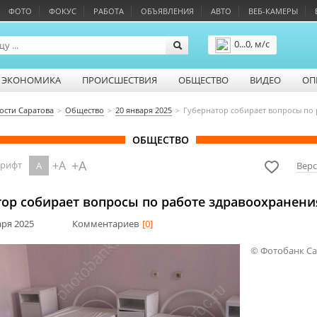
ФОТО
ФОКУС
РАБОТА
ОБЪЯВЛЕНИЯ
АВТО
ВЕБ-КАМЕРЫ
0...0, м/с
Подробнее
ЭКОНОМИКА
ПРОИСШЕСТВИЯ
ОБЩЕСТВО
ВИДЕО
ОП
ости Саратова
Общество
20 января 2025
Губернатор собирает вопросы по
ОБЩЕСТВО
+A
+A
шрифт
A
Верс
тор собирает вопросы по работе здравоохранени
аря 2025
Комментариев
[0]
© Фотобанк С