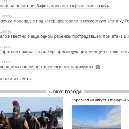
ЩЕСТВО
жар на полигоне. Зафиксировано загрязнение воздуха
ЩЕСТВО
вочку, попавшую под катер, доставили в московскую клинику Р
ЩЕСТВО
ало известно о ещё одном ребёнке, пострадавшем при атаке Б
ЩЕСТВО
Саратове появился сталкер, преследующий женщин с коляскам
ЩЕСТВО
 женщины нашли почти килограмм марихуаны
овости из ленты
ФОКУС ГОРОДА
Гороскоп на август. От Марии 