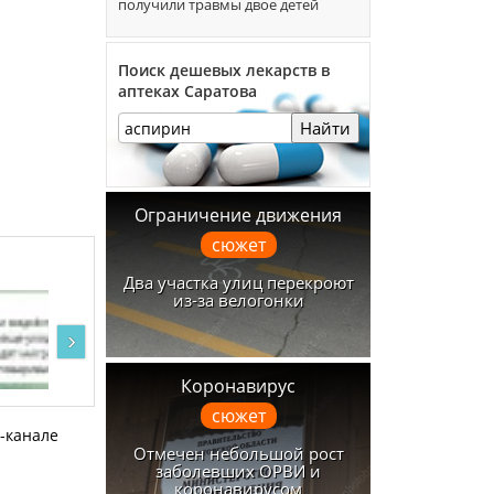
получили травмы двое детей
Поиск дешевых лекарств в
аптеках Саратова
Найти
Ограничение движения
сюжет
Два участка улиц перекроют
из-за велогонки
›
Коронавирус
сюжет
м-канале
Отмечен небольшой рост
заболевших ОРВИ и
коронавирусом