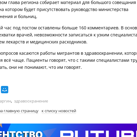
зом глава региона собирает материал для большого совещания
на котором будет присутствовать руководство министерства
нения и больниц.
й час под постом оставлены больше 160 комментариев. В осно
ехватки врачей, невозможности записаться к узким специалист
ем лекарств и медицинских расходников.
вопросов касаются работы мигрантов в здравоохранении, кото
я всё чаще. Пациенты говорят, что с такими специалистами тр
ать, они не понимают, что им говорят.
аргин
,
здравоохранение
на главную страницу
к списку новостей