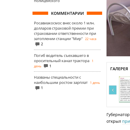
полицейского
КОММЕНТАРИИ
Росавиакосмос внес около 1 млн.
долларов страховой премии при
страховании ответственности при
затоплении станции "Мир"
22 часа
2
Погиб водитель съехавшего в
оросительный канал трактора
1
1
день
ГАЛЕРЕЯ
Названы специальности с
наибольшим ростом зарплат
1 день
1
‹
Губернатор
открыл
при