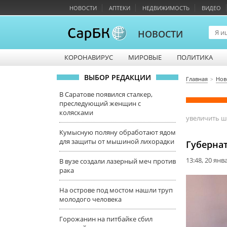
НОВОСТИ
АПТЕКИ
НЕДВИЖИМОСТЬ
ВИДЕО
НОВОСТИ
КОРОНАВИРУС
МИРОВЫЕ
ПОЛИТИКА
ВЫБОР РЕДАКЦИИ
Главная
Нов
В Саратове появился сталкер,
преследующий женщин с
колясками
увеличить 
Кумысную поляну обработают ядом
для защиты от мышиной лихорадки
Губерна
13:48, 20 янв
В вузе создали лазерный меч против
рака
На острове под мостом нашли труп
молодого человека
Горожанин на питбайке сбил