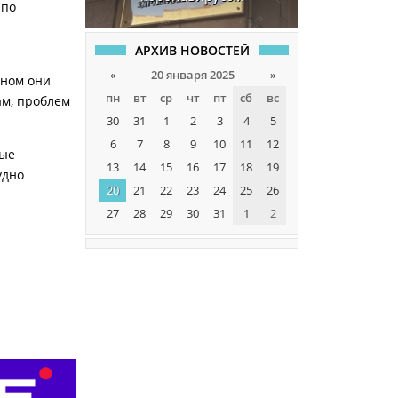
 по
АРХИВ НОВОСТЕЙ
«
20 января 2025
»
вном они
пн
вт
ср
чт
пт
сб
вс
ам, проблем
30
31
1
2
3
4
5
6
7
8
9
10
11
12
рые
13
14
15
16
17
18
19
удно
20
21
22
23
24
25
26
27
28
29
30
31
1
2