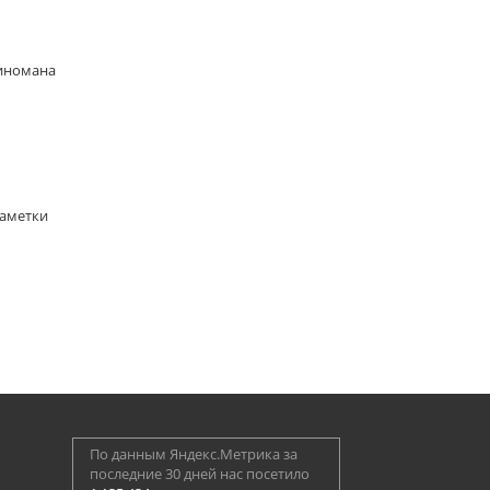
киномана
Заметки
По данным Яндекс.Метрика за
последние 30 дней нас посетило