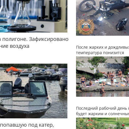
 полигоне. Зафиксировано
ние воздуха
После жарких и дождливы
температура понизится
Последний рабочий день 
будет жарким и солнечны
 попавшую под катер,