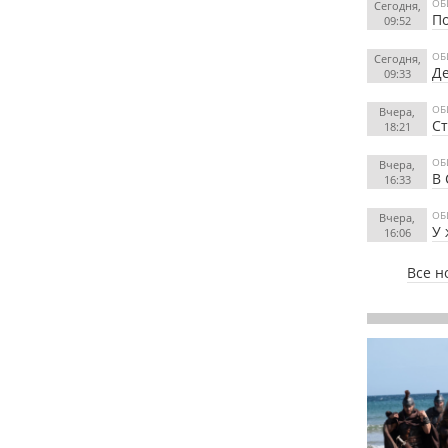
ОБ
Сегодня,
По
09:52
ОБ
Сегодня,
Де
09:33
ОБ
Вчера,
Ст
18:21
ОБ
Вчера,
В 
16:33
ОБ
Вчера,
У
16:06
Все н