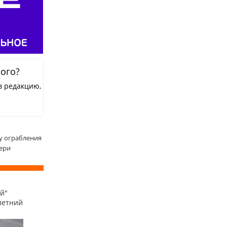
ного?
в редакцию,
у ограбления
чери
й"
летний