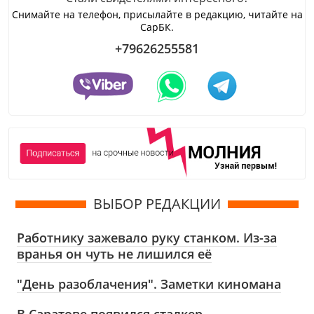
Снимайте на телефон, присылайте в редакцию, читайте на
СарБК.
+79626255581
ВЫБОР РЕДАКЦИИ
Работнику зажевало руку станком. Из-за
вранья он чуть не лишился её
"День разоблачения". Заметки киномана
В Саратове появился сталкер,