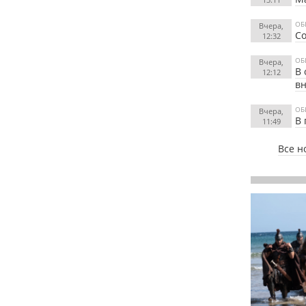
ОБ
Вчера,
Со
12:32
ОБ
Вчера,
В 
12:12
вн
ОБ
Вчера,
В 
11:49
Все н