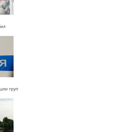
бил
ашли труп