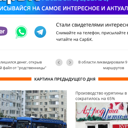
Стали свидетелями интерес
Снимайте на телефон, присылайте 
читайте на СарБК.
лишился денег, открыв
В области ликвидировали 9
 файл от "родственницы"
маршрутов
КАРТИНА ПРЕДЫДУЩЕГО ДНЯ
Производство курятины в
сократилось на 65%