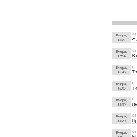
ОБ
Вчера,
Фи
18:22
ОБ
Вчера,
В 
17:54
ОБ
Вчера,
Тр
16:46
ОБ
Вчера,
Ти
16:05
ОБ
Вчера,
Вы
15:39
ОБ
Вчера,
Пр
15:20
ОБ
Вчера,
Ма
13:11