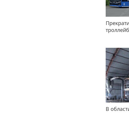
Прекрати
троллей
В област