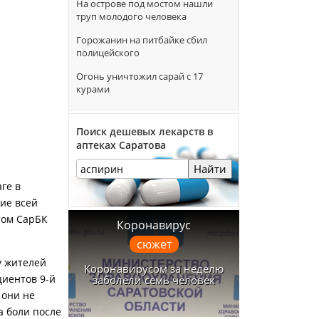
На острове под мостом нашли
труп молодого человека
Горожанин на питбайке сбил
полицейского
Огонь уничтожил сарай с 17
курами
Поиск дешевых лекарств в
аптеках Саратова
Найти
ге в
ние всей
том СарБК
Коронавирус
сюжет
у жителей
Коронавирусом за неделю
циентов 9-й
заболели семь человек
 они не
а боли после