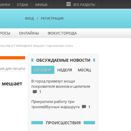
БАНКИ
ОТДЫХ
АФИША
ВСЕ РАЗДЕЛЫ
ВХОД
/
РЕГИСТРАЦИЯ
РОСЫ
ОНЛАЙНЫ
ФОКУС ГОРОДА
ельства в Глебовраге мешает горожанам спать
ОБСУЖДАЕМЫЕ НОВОСТИ
ия для печати
СЕГОДНЯ
НЕДЕЛЯ
МЕСЯЦ
В город привезут мощи
е мешает
покровителя воинов и целителя
1
Прекратили работу три
троллейбусных маршрута
1
ПРОИСШЕСТВИЯ