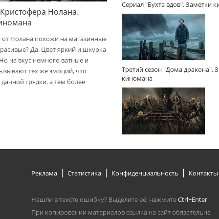
Сериал "Бухта вдов". Заметки 
 Кристофера Нолана.
киномана
 от Нолана похожи на магазинные
расивые? Да. Цвет яркий и шкурка
 Но на вкус немного ватные и
Третий сезон "Дома дракона". 
вызывают тех же эмоций, что
киномана
дачной грядки, а тем более
Реклама
Статистика
Конфиденциальность
Контакты
Нашли в тексте ошибку? Выделите её, нажмите
Ctrl+Enter
При копировании материалов ссылка на сайт обязательна