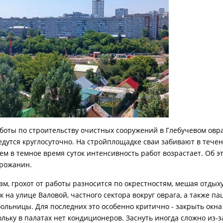
оты по строительству очистных сооружений в Глебучевом овра
едутся круглосуточно. На стройплощадке сваи забивают в тече
ем в темное время суток интенсивность работ возрастает. Об э
орожанин.
вам, грохот от работы разносится по окрестностям, мешая отдых
 на улице Валовой, частного сектора вокруг оврага, а также па
больницы. Для последних это особенно критично - закрыть окна
ольку в палатах нет кондиционеров. Заснуть иногда сложно из-з