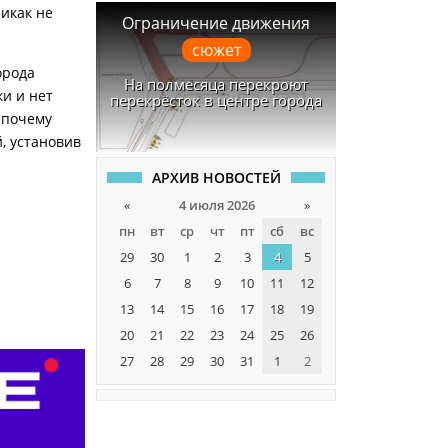
никак не
Ограничение движения
сюжет
орода
На полмесяца перекроют
ки и нет
перекрёсток в центре города
 почему
, установив
АРХИВ НОВОСТЕЙ
«
4 июля 2026
»
пн
вт
ср
чт
пт
сб
вс
29
30
1
2
3
4
5
6
7
8
9
10
11
12
13
14
15
16
17
18
19
20
21
22
23
24
25
26
27
28
29
30
31
1
2