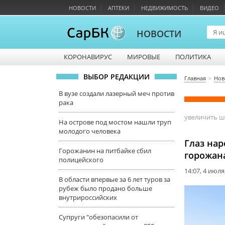
НОВОСТИ
АПТЕКИ
НЕДВИЖИМОСТЬ
ВИДЕО
НОВОСТИ
КОРОНАВИРУС
МИРОВЫЕ
ПОЛИТИКА
ВЫБОР РЕДАКЦИИ
Главная
Нов
В вузе создали лазерный меч против
рака
увеличить 
На острове под мостом нашли труп
молодого человека
Глаз нар
Горожанин на питбайке сбил
горожан
полицейского
14:07, 4 июля
В области впервые за 6 лет туров за
рубеж было продано больше
внутрироссийских
Супруги "обезопасили от