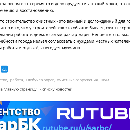
 за окном в это время то и дело орудует гигантский молот, что 
ечению и восстановлению.
что строительство очистных - это важный и долгожданный для г
ятно и то, что у строителей, как это обычно бывает, сжатые сро
елания работать днем, в самый разгар жары. Непонятно только,
ребности города нельзя согласовать с нуждами местных жителей
ы работы и отдыха", - негодует мужчина.
ство
,
работа
,
Глебучев овраг
,
очистные сооружения
,
шум
на главную страницу
к списку новостей