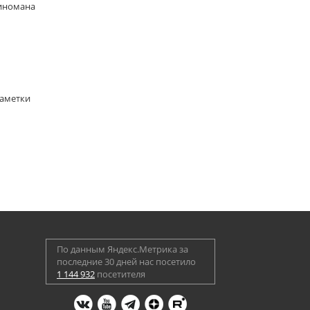
киномана
Заметки
По данным Яндекс.Метрика за
последние 30 дней нас посетило
1 144 932
посетителя