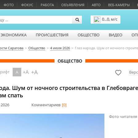
ФОТО
ФОКУС
РАБОТА
ОБЪЯВЛЕНИЯ
АВТО
ВЕБ-КАМЕРЫ
0...0, м/с
Подробнее
ЭКОНОМИКА
ПРОИСШЕСТВИЯ
ОБЩЕСТВО
ВИДЕО
ОП
ости Саратова
Общество
4 июля 2026
Глаз народа. Шум от ночного строит
ОБЩЕСТВО
+A
+A
шрифт
A
Верс
ода. Шум от ночного строительства в Глебовраг
ам спать
 2026
Комментариев
[0]
Фото читателя