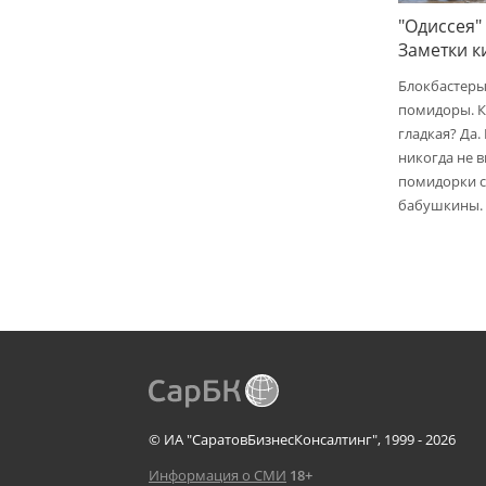
"Одиссея"
Заметки 
Блокбастеры
помидоры. К
гладкая? Да.
никогда не 
помидорки с 
бабушкины.
© ИА "СаратовБизнесКонсалтинг", 1999 - 2026
Информация о СМИ
18+