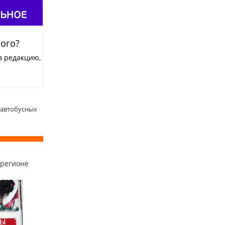
ного?
в редакцию,
 автобусных
 регионе