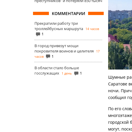
преступников" и потеряли 850 тысяч
КОММЕНТАРИИ
Прекратили работу три
троллейбусных маршрута
14 часов
1
В город привезут мощи
покровителя воинов и целителя
17
1
часов
В области стало больше
госслужащих
1
1 день
Шумные раб
Саратове в
ночи. Прич
сообщил г
По его сло
многоэтажек
городской 
могут, поск