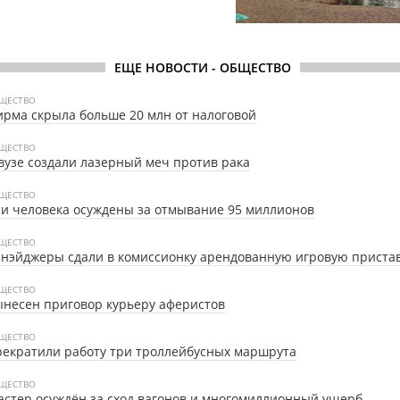
ЕЩЕ НОВОСТИ - ОБЩЕСТВО
ЩЕСТВО
рма скрыла больше 20 млн от налоговой
ЩЕСТВО
вузе создали лазерный меч против рака
ЩЕСТВО
и человека осуждены за отмывание 95 миллионов
ЩЕСТВО
нэйджеры сдали в комиссионку арендованную игровую приста
ЩЕСТВО
несен приговор курьеру аферистов
ЩЕСТВО
екратили работу три троллейбусных маршрута
ЩЕСТВО
стер осуждён за сход вагонов и многомиллионный ущерб