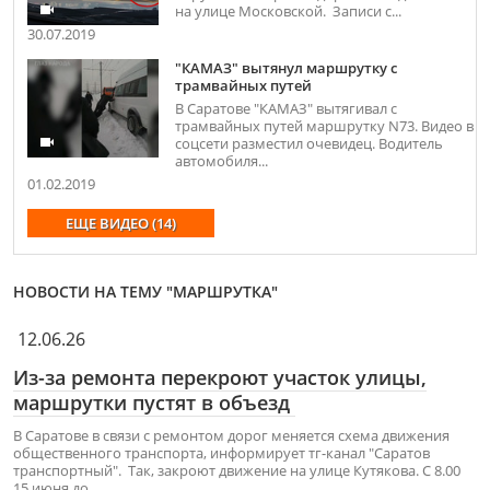
на улице Московской. Записи с...
30.07.2019
"КАМАЗ" вытянул маршрутку с
трамвайных путей
В Саратове "КАМАЗ" вытягивал с
трамвайных путей маршрутку N73. Видео в
соцсети разместил очевидец. Водитель
автомобиля...
01.02.2019
ЕЩЕ ВИДЕО (14)
НОВОСТИ НА ТЕМУ "МАРШРУТКА"
12.06.26
Из-за ремонта перекроют участок улицы,
маршрутки пустят в объезд
В Саратове в связи с ремонтом дорог меняется схема движения
общественного транспорта, информирует тг-канал "Саратов
транспортный". Так, закроют движение на улице Кутякова. С 8.00
15 июня до...