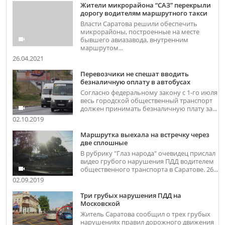
Жители микрорайона “САЗ” перекрыли
дорогу водителям маршрутного такси
Власти Саратова решили обеспечить
микрорайоны, построенные на месте
бывшего авиазавода, внутренним
маршрутом...
26.04.2021
Перевозчики не спешат вводить
безналичную оплату в автобусах
Согласно федеральному закону с 1-го июля
весь городской общественный транспорт
должен принимать безналичную плату за...
02.10.2019
Маршрутка выехала на встречку через
две сплошные
В рубрику "Глаз народа" очевидец прислал
видео грубого нарушения ПДД водителем
общественного транспорта в Саратове. 26...
02.09.2019
Три грубых нарушения ПДД на
Московской
Житель Саратова сообщил о трех грубых
нарушениях правил дорожного движения