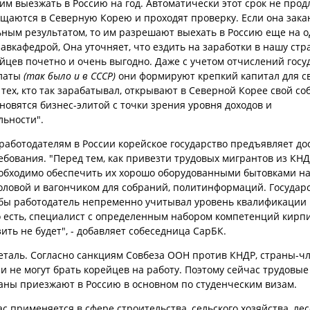
им выезжать в Россию на год. Автоматически этот срок не прод
щаются в Северную Корею и проходят проверку. Если она зака
ным результатом, то им разрешают выехать в Россию еще на оди
завкафедрой, Она уточняет, что ездить на заработки в нашу стр
йцев почетно и очень выгодно. Даже с учетом отчислений госу
платы
(так было и в СССР)
они формируют крепкий капитал для св
 тех, кто так зарабатывал, открывают в Северной Корее свой с
ановятся бизнес-элитой с точки зрения уровня доходов и
льности".
 работодателям в России корейское государство предъявляет до
ебования. "Перед тем, как привезти трудовых мигрантов из КНД
еобходимо обеспечить их хорошо оборудованными бытовками на
толовой и вагончиком для собраний, политинформаций. Государ
обы работодатель непременно учитывал уровень квалификации
о есть, специалист с определенным набором компетенций кирп
ить не будет", - добавляет собеседница СарБК.
еталь. Согласно санкциям Совбеза ООН против КНДР, страны-ч
и не могут брать корейцев на работу. Поэтому сейчас трудовы
раны приезжают в Россию в основном по студенческим визам.
ас применяется в сфере строительства, сельского хозяйства, лес