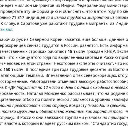
приедет миллион мигрантов из Индии. Федеральному министерс
провергать эту информацию и объяснять, что в этом году по к
олько
71 817
индийцев
(а в целом трудовых мигрантов из визовы
К слову, в Саратове уже работают трудовые мигранты из Индии
азывал
.
абочих рук из Северной Кореи, кажется, еще больше. Данные о
верокорейцев сейчас трудится в России, разнятся. Есть информа
отечественных стройках работают
15 тысяч
граждан КНДР. Эксп
ют, что к концу этого года по выделенным квотам в Россию при
яч
человек из этой страны. Некоторые эксперты считают, что их
до
150 тысяч
. В последние три года трудовые десанты из Восто
чатляющими темпами. Впечатления о тех северокорейцах, кто у
восторженные. Работодатели отмечают высокую работоспособн
 из КНДР
(трудятся по 12 часов в день с одним выходным в неделю
рованность. Наталья Моисеенко рассказывает, что на родине 
щательный отбор по политической лояльности, уровню квалиф
тойно представлять свою страну)
, возрасту
(молодой и средний)
 только мужчины и обязательно женатые, как гарантия того, ч
страну)
. В Россию они заезжают группами
(человек по тридцать
от властей, который владеет русским языком. "Стандартно госу