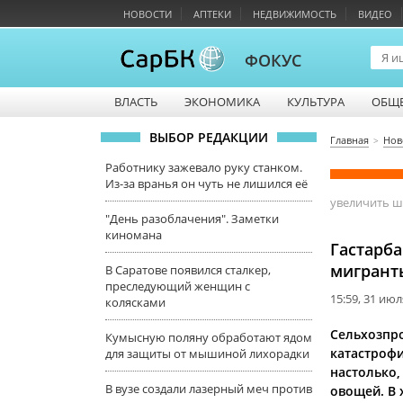
НОВОСТИ
АПТЕКИ
НЕДВИЖИМОСТЬ
ВИДЕО
ФОКУС
ВЛАСТЬ
ЭКОНОМИКА
КУЛЬТУРА
ОБЩ
ВЫБОР РЕДАКЦИИ
Главная
Нов
Работнику зажевало руку станком.
Из-за вранья он чуть не лишился её
увеличить 
"День разоблачения". Заметки
киномана
Гастарба
мигрант
В Саратове появился сталкер,
преследующий женщин с
15:59, 31 июл
колясками
Сельхозпро
Кумысную поляну обработают ядом
катастрофи
для защиты от мышиной лихорадки
настолько,
В вузе создали лазерный меч против
овощей. В 