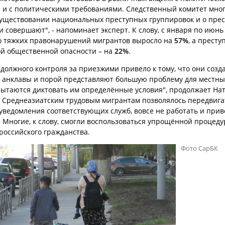
 и с политическими требованиями. Следственный комитет мно
существовании национальных преступных группировок и о прес
 совершают", - напоминает эксперт. К слову, с января по июнь 
о тяжких правонарушений мигрантов выросло на
57%
, а прест
й общественной опасности – на
22%
.
 должного контроля за приезжими привело к тому, что они созд
 анклавы и порой представляют большую проблему для местны
пытаются диктовать им определённые условия", продолжает На
 Среднеазиатским трудовым мигрантам позволялось передвига
 уведомления соответствующих служб, вовсе не работать и при
. Многие, к слову, смогли воспользоваться упрощённой процед
российского гражданства.
Фото СарБК