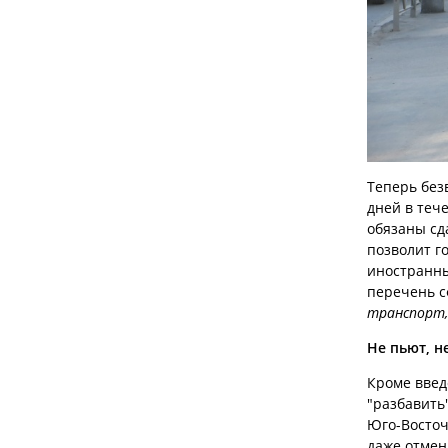
Теперь без
дней в теч
обязаны сд
позволит г
иностранны
перечень с
транспорт, 
Не пьют, н
Кроме введ
"разбавить
Юго-Восточ
даже отмен