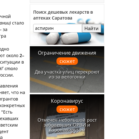
Поиск дешевых лекарств в
ичной
аптеках Саратова
ании)
стало
Найти
– за
тра
одно
Ограничение движения
ают около
2–
сюжет
 ситуации в
НГ стало
Два участка улиц перекроют
оссии.
из-за велогонки
равления
яет, что на
игрантов
Коронавирус
 конкретных
сюжет
 "Есть
ъехавших
Отмечен небольшой рост
заболевших ОРВИ и
светским
коронавирусом
цент
ой