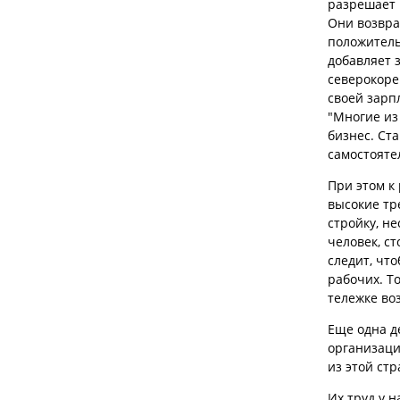
разрешает 
Они возвра
положитель
добавляет 
северокоре
своей зар
"Многие из
бизнес. Ст
самостояте
При этом к
высокие тр
стройку, н
человек, с
следит, чт
рабочих. Т
тележке воз
Еще одна д
организаци
из этой ст
Их труд у н