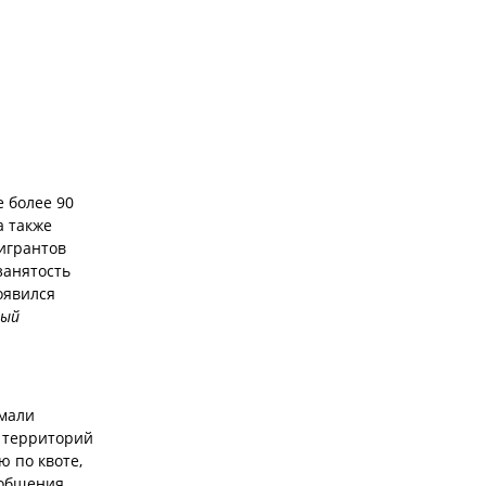
 более 90
а также
игрантов
занятость
оявился
ный
умали
- территорий
ю по квоте,
ообщения,