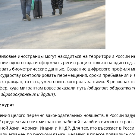
визовые иностранцы могут находиться на территории России не
ение одного года и оформлять регистрацию только на один год, 
авать биометрические данные. Создание цифрового профиля м
осударству контролировать перемещения, сроки пребывания и 
х граждан, то есть, ужесточить контроль за ними. В регионах п
фер, куда мигрантам вовсе заказали путь
(общепит, обществен
здравоохранение и другие)
.
е курят
ения целого перечня законодательных новшеств, в России зад
" среднеазиатских мигрантов рабочей силой из визовых стран 
ной Азии, Африки, Индии и КНДР. Для тех, кто въезжает в Росси
или экзамен по русскому языку. Недавно в прессе появились с