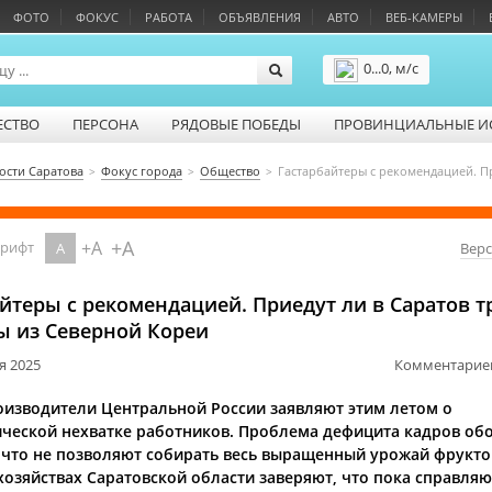
ФОТО
ФОКУС
РАБОТА
ОБЪЯВЛЕНИЯ
АВТО
ВЕБ-КАМЕРЫ
0...0, м/с
Подробнее
ЕСТВО
ПЕРСОНА
РЯДОВЫЕ ПОБЕДЫ
ПРОВИНЦИАЛЬНЫЕ И
ости Саратова
Фокус города
Общество
Гастарбайтеры с рекомендацией. П
+A
+A
шрифт
A
Верс
йтеры с рекомендацией. Приедут ли в Саратов 
ы из Северной Кореи
я 2025
Комментарие
изводители Центральной России заявляют этим летом о
ческой нехватке работников. Проблема дефицита кадров об
 что не позволяют собирать весь выращенный урожай фруктов
хозяйствах Саратовской области заверяют, что пока справляю