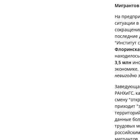
Мигрантов 
На предпри
ситуации в
сокращения
последние 
"Институт 
Флоринска
находилось
3,5 млн
ино
экономике,
невыгодно 
Заведующая
РАНХиГС, к
смену "отк
приходит "
территорий
данные бол
трудовых м
российским
мигрантов,