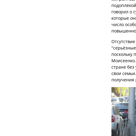
подоплёкой
говорил о 
которые они
число особ
повышенно
Отсутствие
"серьёзные
поскольку 
Моисеенко.
стране без
свои семьи
получения 