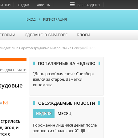
БАНКИ
ОТДЫХ
АФИША
ВСЕ РАЗДЕЛЫ
ВХОД
/
РЕГИСТРАЦИЯ
СТОРИИ
СДЕЛАНО В САРАТОВЕ
БЛОГИ
риедут ли в Саратов трудовые мигранты из Северной Кореи
ПОПУЛЯРНЫЕ ЗА НЕДЕЛЮ
ия для печати
"День разоблачения": Спилберг
взялся за старое. Заметки
трудовые
киномана
в
[0]
ОБСУЖДАЕМЫЕ НОВОСТИ
НЕДЕЛЯ
МЕСЯЦ
острилась
Горожанин лишился денег после
, ягод и
звонков из "налоговой"
1
тся с