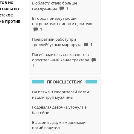
тов их
В области стало больше
госслужащих
1
й силы из
етское
В город привезут мощи
не против
покровителя воинов и целителя
1
Прекратили работу три
троллейбусных маршрута
1
Погиб водитель съехавшего в
оросительный канал трактора
1
ПРОИСШЕСТВИЯ
На пляже "Покорителей Волги"
нашли труп мужчины
Годовалая девочка утонула в
бассейне
В аварии с двумя машинами
погиб водитель