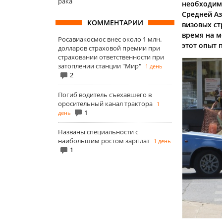
рака
необходим
Средней Аз
КОММЕНТАРИИ
визовых ст
время на м
Росавиакосмос внес около 1 млн.
этот опыт 
долларов страховой премии при
страховании ответственности при
затоплении станции "Мир"
1 день
2
Погиб водитель съехавшего в
оросительный канал трактора
1
1
день
Названы специальности с
наибольшим ростом зарплат
1 день
1