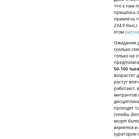
что к нам 
пришлось о
привлечь т
234,9 тыс.)
этом
расск
Ожидания р
сколько се
только на 
предполага
50-100
тыс
возрастет 
растут впе
работают, 
мигрантов
дисциплини
проходят т
(чтобы дос
могут быть
вернется в 
куратором 