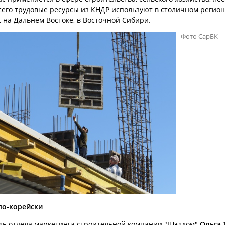
сего трудовые ресурсы из КНДР используют в столичном регионе
, на Дальнем Востоке, в Восточной Сибири.
Фото СарБК
по-корейски
ль отдела маркетинга строительной компании "Шэлдом"
Ольга