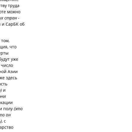
тву труда
воте можно
х стран -
 и СарБК об
 том,
ция, что
ерты
будут уже
 число
чной Азии
же здесь
ость
)
и
они
икации
и полу
(это
то он
)
, с
дарство