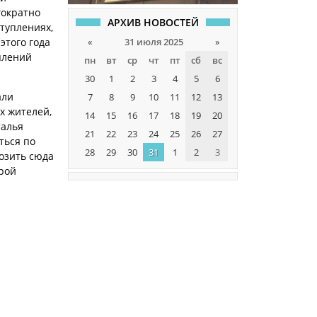
гократно
АРХИВ НОВОСТЕЙ
туплениях,
«
31 июля 2025
»
этого года
уплений
пн
вт
ср
чт
пт
сб
вс
30
1
2
3
4
5
6
али
7
8
9
10
11
12
13
х жителей,
14
15
16
17
18
19
20
талья
21
22
23
24
25
26
27
ться по
28
29
30
31
1
2
3
возить сюда
урой