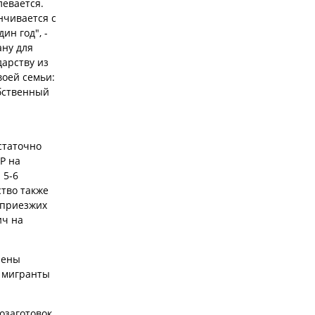
левается.
нчивается с
н год", -
ану для
дарству из
оей семьи:
обственный
статочно
Р на
 5-6
ство также
 приезжих
ич на
лены
е мигранты
озаготовок.