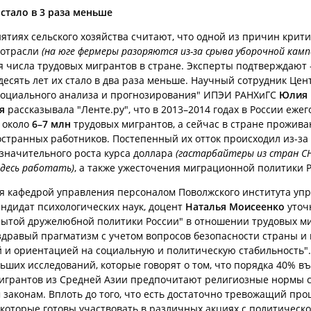
стало в 3 раза меньше
ятиях сельского хозяйства считают, что одной из причин крит
 отрасли
(на юге фермеры разоряются из-за срыва уборочной камп
 числа трудовых мигрантов в стране. Эксперты подтверждают 
десять лет их стало в два раза меньше. Научный сотрудник Цен
социального анализа и прогнозирования" ИПЭИ РАНХиГС
Юлия
я
рассказывала "Ленте.ру", что в 2013–2014 годах в России ежег
 около
6–7 млн
трудовых мигрантов, а сейчас в стране прожив
странных работников. Постепенный их отток происходил из-за
 значительного роста курса доллара
(гастарбайтеры из стран С
здесь работать)
, а также ужесточения миграционной политики Р
 кафедрой управления персоналом Поволжского института уп
андидат психологических наук, доцент
Наталья Моисеенко
уточн
рытой дружелюбной политики России" в отношении трудовых м
здравый прагматизм с учетом вопросов безопасности страны и
 и ориентацией на социальную и политическую стабильность".
ьших исследований, которые говорят о том, что порядка 40% в
игрантов из Средней Азии предпочитают религиозные нормы 
 законам. Вплоть до того, что есть достаточно тревожащий про
 которые готовы участвовать в различных акциях с политическ