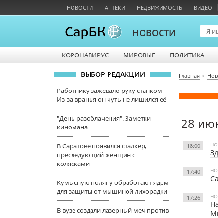
НОВОСТИ
АПТЕКИ
НЕДВИЖИМОСТЬ
ВИДЕО
НОВОСТИ
КОРОНАВИРУС
МИРОВЫЕ
ПОЛИТИКА
ВЫБОР РЕДАКЦИИ
Главная
Нов
Работнику зажевало руку станком.
Из-за вранья он чуть не лишился её
"День разоблачения". Заметки
28 ию
киномана
НО
В Саратове появился сталкер,
18:00
Зд
преследующий женщин с
колясками
НО
17:40
Са
Кумысную поляну обработают ядом
для защиты от мышиной лихорадки
НО
17:26
На
В вузе создали лазерный меч против
М