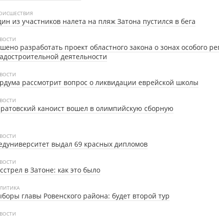
ОИСШЕСТВИЯ
ин из участников налета на пляж Затона пустился в бега
ВОСТИ
шено разработать проект областного закона о зонах особого р
адостроительной деятельности
ВОСТИ
рдума рассмотрит вопрос о ликвидации еврейской школы
ВОСТИ
ратовский каноист вошел в олимпийскую сборную
ВОСТИ
дуниверситет выдал 69 красных дипломов
ВОСТИ
сстрел в Затоне: как это было
ЛИТИКА
боры главы Ровенского района: будет второй тур
ВОСТИ