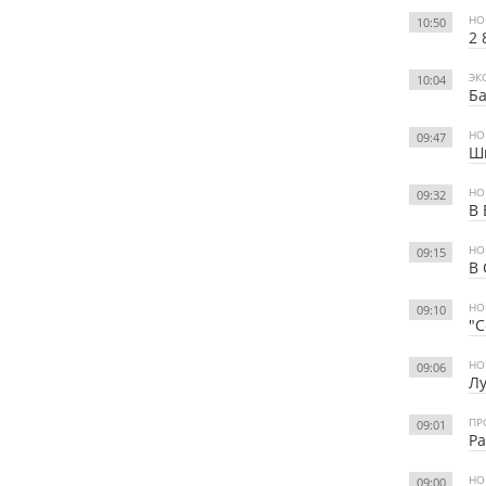
НО
10:50
2 
ЭК
10:04
Ба
НО
09:47
Шк
НО
09:32
В 
НО
09:15
В 
НО
09:10
"С
НО
09:06
Лу
ПР
09:01
Ра
НО
09:00