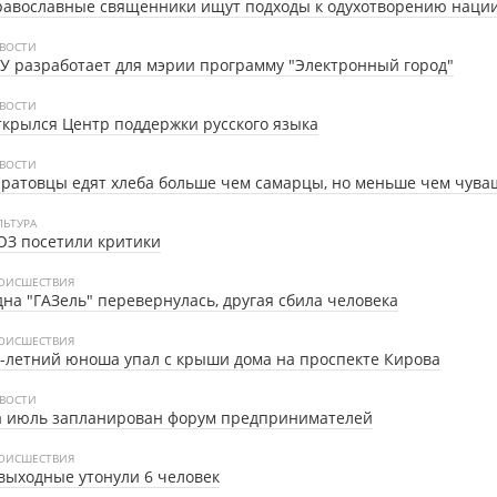
равославные священники ищут подходы к одухотворению наци
ВОСТИ
У разработает для мэрии программу "Электронный город"
ВОСТИ
крылся Центр поддержки русского языка
ВОСТИ
ратовцы едят хлеба больше чем самарцы, но меньше чем чува
ЛЬТУРА
ЮЗ посетили критики
ОИСШЕСТВИЯ
на "ГАЗель" перевернулась, другая сбила человека
ОИСШЕСТВИЯ
-летний юноша упал с крыши дома на проспекте Кирова
ВОСТИ
а июль запланирован форум предпринимателей
ОИСШЕСТВИЯ
выходные утонули 6 человек