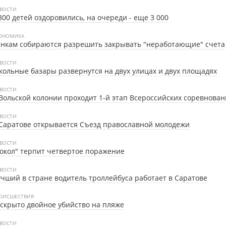
ВОСТИ
800 детей оздоровились, на очереди - еще 3 000
ОНОМИКА
нкам собираются разрешить закрывать "неработающие" счета
ВОСТИ
ольные базары развернутся на двух улицах и двух площадях
ВОСТИ
Вольской колонии проходит 1-й этап Всероссийских соревнова
ВОСТИ
Саратове открывается Съезд православной молодежи
ВОСТИ
окол" терпит четвертое поражение
ВОСТИ
чший в стране водитель троллейбуса работает в Саратове
ОИСШЕСТВИЯ
скрыто двойное убийство на пляже
ВОСТИ