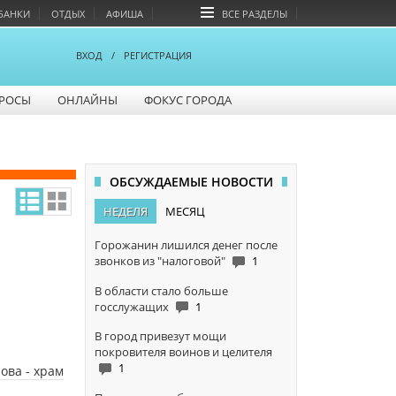
БАНКИ
ОТДЫХ
АФИША
ВСЕ РАЗДЕЛЫ
ВХОД
/
РЕГИСТРАЦИЯ
РОСЫ
ОНЛАЙНЫ
ФОКУС ГОРОДА
ОБСУЖДАЕМЫЕ НОВОСТИ
НЕДЕЛЯ
МЕСЯЦ
Горожанин лишился денег после
звонков из "налоговой"
1
В области стало больше
госслужащих
1
В город привезут мощи
покровителя воинов и целителя
1
ова - храм