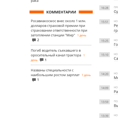
рака
ПР
16:28
Од
КОММЕНТАРИИ
Росавиакосмос внес около 1 млн.
НО
15:51
Ре
долларов страховой премии при
страховании ответственности при
гр
затоплении станции "Мир"
1 день
2
НО
15:25
Го
Погиб водитель съехавшего в
НО
оросительный канал трактора
15:10
1
Са
1
день
Названы специальности с
НО
14:20
наибольшим ростом зарплат
1 день
Ме
1
НО
14:09
Ра
ПО
13:59
Вы
НО
13:39