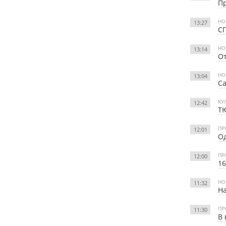
П
НО
13:27
СГ
НО
13:14
От
НО
13:04
Са
КУ
12:42
Т
ПР
12:01
Од
ПР
12:00
16
НО
11:32
Н
ПР
11:30
В 