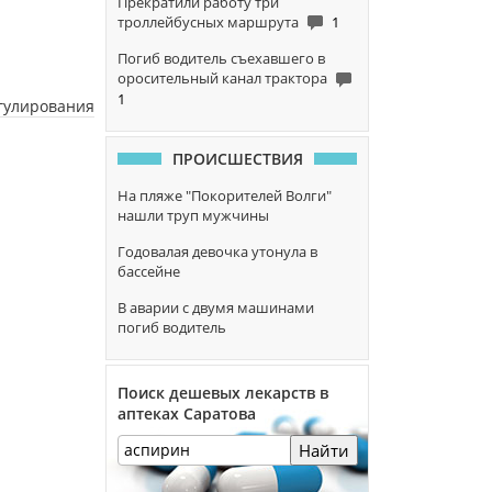
Прекратили работу три
троллейбусных маршрута
1
Погиб водитель съехавшего в
оросительный канал трактора
1
егулирования
ПРОИСШЕСТВИЯ
На пляже "Покорителей Волги"
нашли труп мужчины
Годовалая девочка утонула в
бассейне
В аварии с двумя машинами
погиб водитель
Поиск дешевых лекарств в
аптеках Саратова
Найти