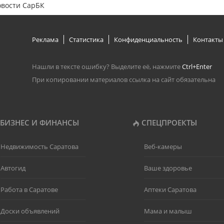
овости СарБК
Реклама
Статистика
Конфиденциальность
Контакты
Нашли в тексте ошибку? Выделите её, нажмите
Ctrl+Enter
При копировании материалов ссылка на сайт обязательна
БИЗНЕС И ФИНАНСЫ
СПЕЦПРОЕКТЫ
Недвижимость Саратова
Веб-камеры
Автогид
Ваше здоровье
Работа в Саратове
Аптеки Саратова
Доски объявлений
Мама и малыш