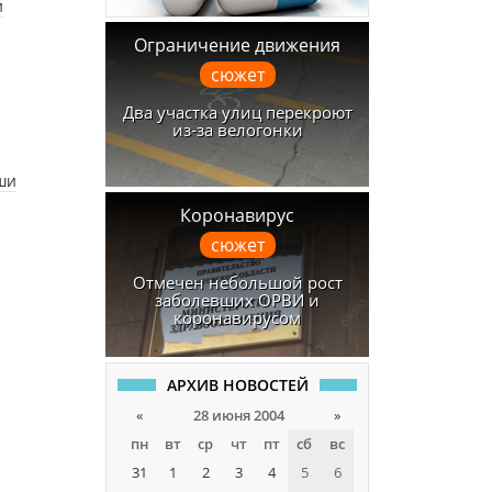
и
Ограничение движения
сюжет
Два участка улиц перекроют
из-за велогонки
ши
Коронавирус
сюжет
Отмечен небольшой рост
заболевших ОРВИ и
коронавирусом
АРХИВ НОВОСТЕЙ
«
28 июня 2004
»
пн
вт
ср
чт
пт
сб
вс
31
1
2
3
4
5
6