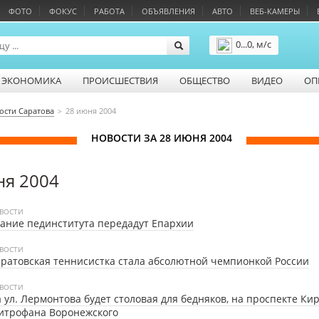
ФОТО
ФОКУС
РАБОТА
ОБЪЯВЛЕНИЯ
АВТО
ВЕБ-КАМЕРЫ
0...0, м/с
Подробнее
ЭКОНОМИКА
ПРОИСШЕСТВИЯ
ОБЩЕСТВО
ВИДЕО
ОП
ости Саратова
28 июня 2004
НОВОСТИ ЗА 28 ИЮНЯ 2004
ня 2004
ВОСТИ
ание пединститута передадут Епархии
ВОСТИ
ратовская теннисистка стала абсолютной чемпионкой России
ВОСТИ
 ул. Лермонтова будет столовая для бедняков, на проспекте Кир
итрофана Воронежского