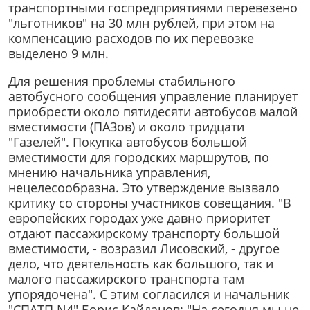
транспортными госпредприятиями перевезено
"льготников" на 30 млн рублей, при этом на
компенсацию расходов по их перевозке
выделено 9 млн.
Для решения проблемы стабильного
автобусного сообщения управление планирует
приобрести около пятидесяти автобусов малой
вместимости (ПАЗов) и около тридцати
"Газелей". Покупка автобусов большой
вместимости для городских маршрутов, по
мнению начальника управления,
нецелесообразна. Это утверждение вызвало
критику со стороны участников совещания. "В
европейских городах уже давно приоритет
отдают пассажирскому транспорту большой
вместимости, - возразил Лисовский, - другое
дело, что деятельность как большого, так и
малого пассажирского транспорта там
упорядочена". С этим согласился и начальник
"СПАТП N4" Борис Кайданов: "На сегодня мы не