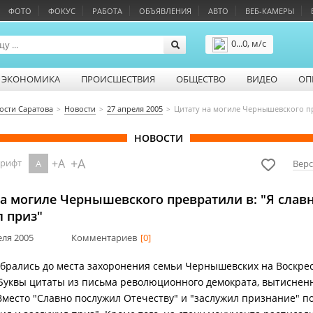
ФОТО
ФОКУС
РАБОТА
ОБЪЯВЛЕНИЯ
АВТО
ВЕБ-КАМЕРЫ
0...0, м/с
Подробнее
ЭКОНОМИКА
ПРОИСШЕСТВИЯ
ОБЩЕСТВО
ВИДЕО
ОП
ости Саратова
Новости
27 апреля 2005
Цитату на могиле Чернышевского пре
НОВОСТИ
+A
+A
шрифт
A
Верс
а могиле Чернышевского превратили в: "Я слав
л приз"
еля 2005
Комментариев
[0]
брались до места захоронения семьи Чернышевских на Воскре
Буквы цитаты из письма революционного демократа, вытиснен
Вместо "Славно послужил Отечеству" и "заслужил признание" п