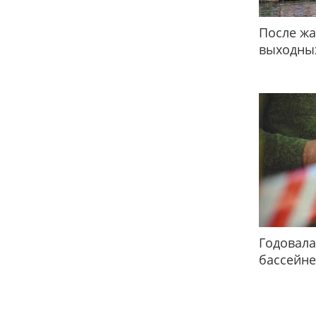
После жа
выходных
Годовала
бассейне