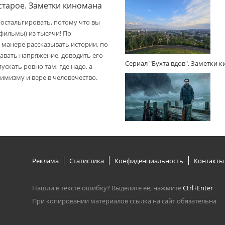
 старое. Заметки киномана
ностальгировать, потому что вы
(фильмы) из тысячи! По
 манере рассказывать истории, по
авать напряжение, доводить его
Сериал "Бухта вдов". Заметки 
пускать ровно там, где надо, а
имизму и вере в человечество.
Реклама
Статистика
Конфиденциальность
Контакты
Нашли в тексте ошибку? Выделите её, нажмите
Ctrl+Enter
При копировании материалов ссылка на сайт обязательна