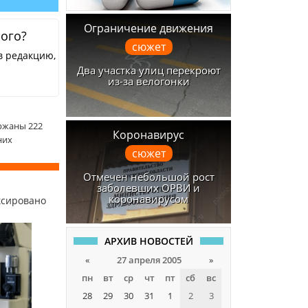
Ограничение движения
ного?
сюжет
в редакцию,
Два участка улиц перекроют
из-за велогонки
ржаны 222
Коронавирус
них
сюжет
Отмечен небольшой рост
заболевших ОРВИ и
коронавирусом
ксировано
АРХИВ НОВОСТЕЙ
«
27 апреля 2005
»
пн
вт
ср
чт
пт
сб
вс
28
29
30
31
1
2
3