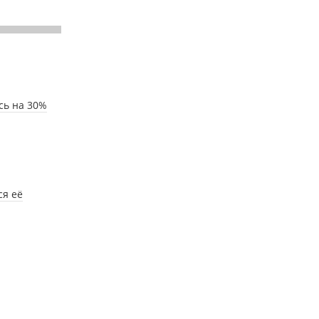
сь на 30%
ся её