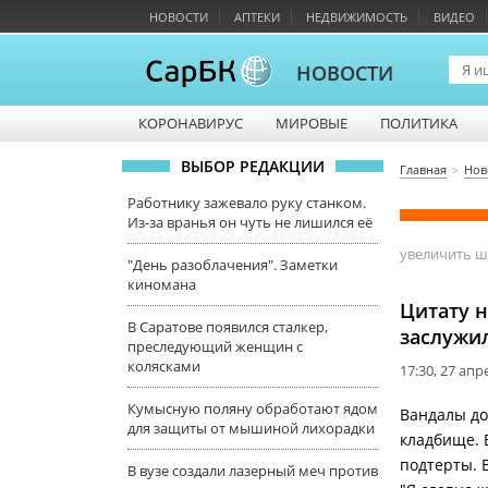
НОВОСТИ
АПТЕКИ
НЕДВИЖИМОСТЬ
ВИДЕО
НОВОСТИ
КОРОНАВИРУС
МИРОВЫЕ
ПОЛИТИКА
ВЫБОР РЕДАКЦИИ
Главная
Нов
Работнику зажевало руку станком.
Из-за вранья он чуть не лишился её
увеличить 
"День разоблачения". Заметки
киномана
Цитату н
В Саратове появился сталкер,
заслужи
преследующий женщин с
колясками
17:30, 27 апр
Кумысную поляну обработают ядом
Вандалы до
для защиты от мышиной лихорадки
кладбище. 
подтерты. 
В вузе создали лазерный меч против