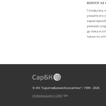
взялся за
Готовьтесь 
узнаете его 
характерной
умению созд
до пика и от
также по опт
© ИА "СаратовБизнесКонсалтинг", 1999 - 2026
Информация о СМИ
18+