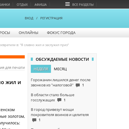
БАНКИ
ОТДЫХ
АФИША
ВСЕ РАЗДЕЛЫ
ВХОД
/
РЕГИСТРАЦИЯ
РОСЫ
ОНЛАЙНЫ
ФОКУС ГОРОДА
вратили в: "Я славно жил и заслужил приз"
ОБСУЖДАЕМЫЕ НОВОСТИ
ия для печати
НЕДЕЛЯ
МЕСЯЦ
Горожанин лишился денег после
но жил и
звонков из "налоговой"
1
В области стало больше
госслужащих
1
В город привезут мощи
сенском
покровителя воинов и целителя
ные золотом,
1
олучилось: