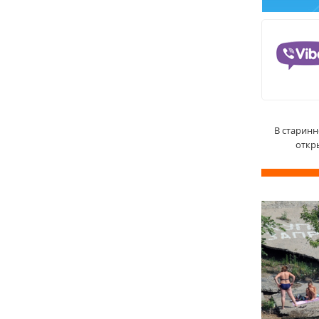
В старинн
откр