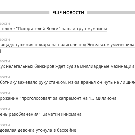
ЕЩЕ НОВОСТИ
ВОСТИ
 пляже "Покорителей Волги" нашли труп мужчины
ВОСТИ
ощадь тушения пожара на полигоне под Энгельсом уменьшила
ВОСТИ
ух нелегальных банкиров ждёт суд за миллиардные махинации
ВОСТИ
ботнику зажевало руку станком. Из-за вранья он чуть не лишил
ВОСТИ
рожанин "проголосовал" за капремонт на 1,3 миллиона
ВОСТИ
ень разоблачения". Заметки киномана
ВОСТИ
довалая девочка утонула в бассейне