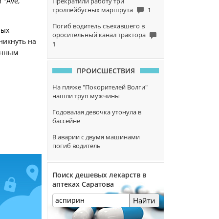
 "Ave,
Прекратили работу три
троллейбусных маршрута
1
Погиб водитель съехавшего в
ных
оросительный канал трактора
никнуть на
1
анным
ПРОИСШЕСТВИЯ
На пляже "Покорителей Волги"
нашли труп мужчины
Годовалая девочка утонула в
бассейне
В аварии с двумя машинами
погиб водитель
Поиск дешевых лекарств в
аптеках Саратова
Найти