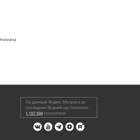
киномана
По данным Яндекс.Метрика за
последние 30 дней нас посетило
1 107 594
посетителя