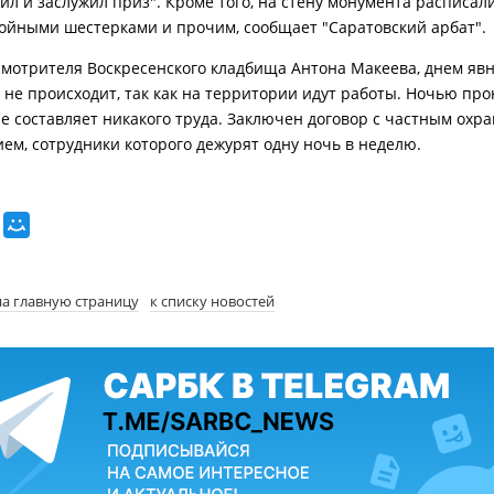
ил и заслужил приз". Кроме того, на стену монумента расписали
тройными шестерками и прочим, сообщает "Саратовский арбат".
смотрителя Воскресенского кладбища Антона Макеева, днем яв
 не происходит, так как на территории идут работы. Ночью про
е составляет никакого труда. Заключен договор с частным охр
ем, сотрудники которого дежурят одну ночь в неделю.
на главную страницу
к списку новостей