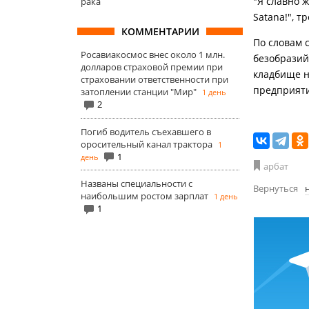
"Я славно ж
рака
Satana!", 
КОММЕНТАРИИ
По словам 
Росавиакосмос внес около 1 млн.
безобразий
долларов страховой премии при
кладбище н
страховании ответственности при
предприяти
затоплении станции "Мир"
1 день
2
Погиб водитель съехавшего в
оросительный канал трактора
1
1
день
арбат
Названы специальности с
Вернуться
наибольшим ростом зарплат
1 день
1