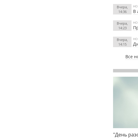
НО
Вчера,
В 
14:36
НО
Вчера,
Пр
14:23
НО
Вчера,
Ди
14:15
Все н
"День раз