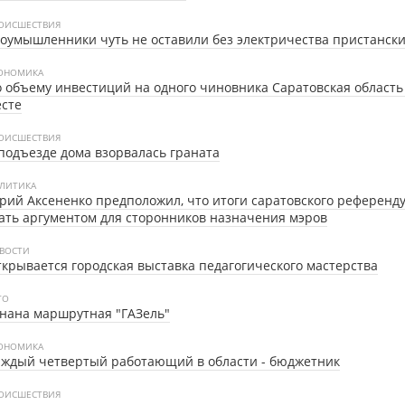
ОИСШЕСТВИЯ
оумышленники чуть не оставили без электричества пристански
ОНОМИКА
 объему инвестиций на одного чиновника Саратовская область 
сте
ОИСШЕСТВИЯ
подъезде дома взорвалась граната
ЛИТИКА
ий Аксененко предположил, что итоги саратовского референду
ать аргументом для сторонников назначения мэров
ВОСТИ
крывается городская выставка педагогического мастерства
ТО
нана маршрутная "ГАЗель"
ОНОМИКА
аждый четвертый работающий в области - бюджетник
ОИСШЕСТВИЯ