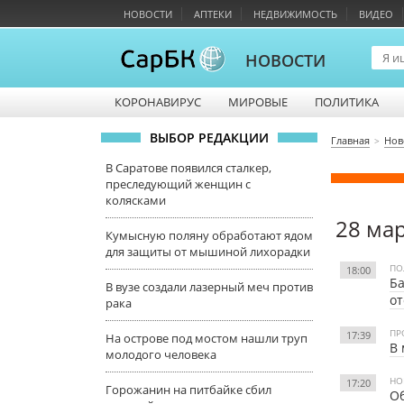
НОВОСТИ
АПТЕКИ
НЕДВИЖИМОСТЬ
ВИДЕО
НОВОСТИ
КОРОНАВИРУС
МИРОВЫЕ
ПОЛИТИКА
ВЫБОР РЕДАКЦИИ
Главная
Нов
В Саратове появился сталкер,
преследующий женщин с
колясками
28 ма
Кумысную поляну обработают ядом
для защиты от мышиной лихорадки
ПО
18:00
Ба
В вузе создали лазерный меч против
от
рака
ПР
17:39
На острове под мостом нашли труп
В 
молодого человека
НО
17:20
Горожанин на питбайке сбил
Об