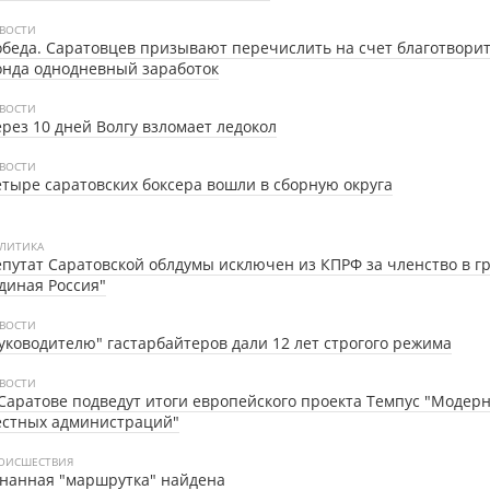
ВОСТИ
беда. Саратовцев призывают перечислить на счет благотвори
нда однодневный заработок
ВОСТИ
рез 10 дней Волгу взломает ледокол
ВОСТИ
тыре саратовских боксера вошли в сборную округа
ЛИТИКА
путат Саратовской облдумы исключен из КПРФ за членство в г
диная Россия"
ВОСТИ
уководителю" гастарбайтеров дали 12 лет строгого режима
ВОСТИ
Саратове подведут итоги европейского проекта Темпус "Модер
естных администраций"
ОИСШЕСТВИЯ
нанная "маршрутка" найдена