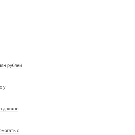
млн рублей
е у
о должно
омогать с