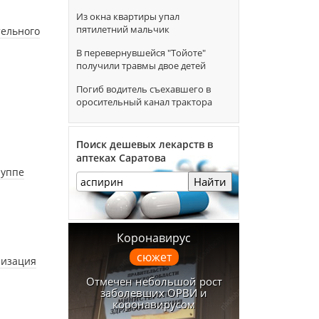
Из окна квартиры упал
пятилетний мальчик
тельного
В перевернувшейся "Тойоте"
получили травмы двое детей
Погиб водитель съехавшего в
оросительный канал трактора
Поиск дешевых лекарств в
аптеках Саратова
руппе
Найти
Коронавирус
сюжет
низация
Отмечен небольшой рост
заболевших ОРВИ и
коронавирусом