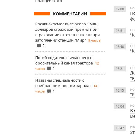
полицейского
НО
17:00
По
КОММЕНТАРИИ
фо
Росавиакосмос внес около 1 млн.
долларов страховой премии при
НО
16:51
страховании ответственности при
Че
затоплении станции "Мир"
9 часов
2
НО
16:40
Че
Погиб водитель съехавшего в
оросительный канал трактора
12
1
ПО
часов
16:21
Де
"Е
Названы специальности с
наибольшим ростом зарплат
14
НО
16:15
1
часов
"Р
НО
16:04
В 
м
ПР
15:47
Уг