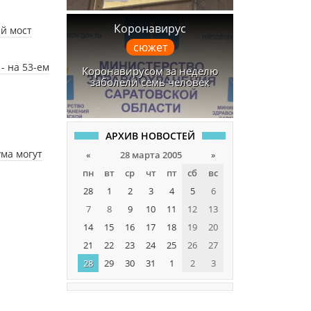
Коронавирус
й мост
сюжет
- на 53-ем
Коронавирусом за неделю
заболели семь человек
АРХИВ НОВОСТЕЙ
ма могут
«
28 марта 2005
»
пн
вт
ср
чт
пт
сб
вс
28
1
2
3
4
5
6
7
8
9
10
11
12
13
14
15
16
17
18
19
20
21
22
23
24
25
26
27
28
29
30
31
1
2
3