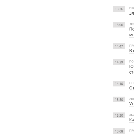
ПР
15:26
Зл
ЭК
15:06
По
ме
ПР
14:47
В 
ПО
14:29
Юр
ст
НО
14:10
От
АВ
13:50
Уг
ЭК
13:30
К
ПР
13:08