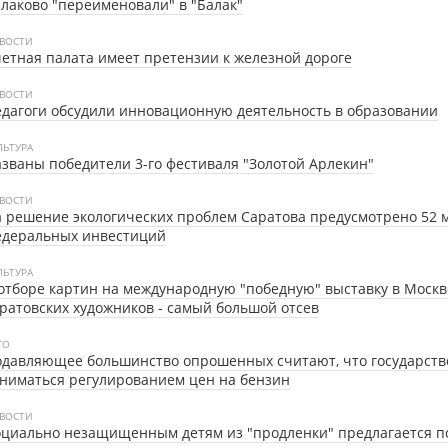
лаково "переименовали" в "Балак"
ВОСТИ
етная палата имеет претензии к железной дороге
ВОСТИ
дагоги обсудили инновационную деятельность в образовании
ЛЬТУРА
званы победители 3-го фестиваля "Золотой Арлекин"
ВОСТИ
 решение экологических проблем Саратова предусмотрено 52 
едеральных инвестиций
ЛЬТУРА
отборе картин на международную "победную" выставку в Москв
ратовских художников - самый большой отсев
ТО
давляющее большинство опрошенных считают, что государств
ниматься регулированием цен на бензин
ВОСТИ
циально незащищенным детям из "продленки" предлагается п