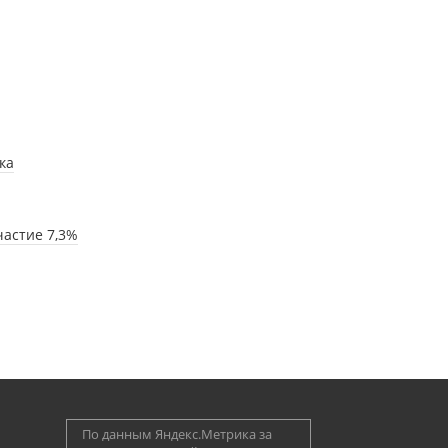
ка
частие 7,3%
По данным Яндекс.Метрика за