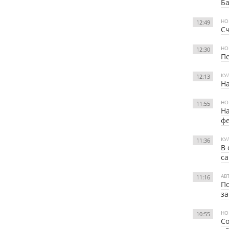
Ба
НО
12:49
Сч
НО
12:30
Пе
КУ
12:13
На
НО
11:55
На
ф
КУ
11:36
В 
са
АВ
11:16
По
за
НО
10:55
Со