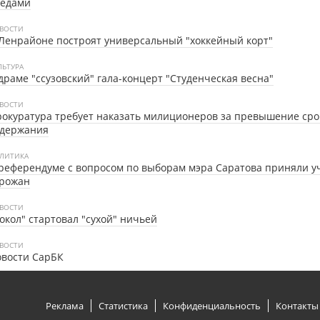
бедами
ВОСТИ
Ленрайоне построят универсальный "хоккейный корт"
ЛЬТУРА
драме "ссузовский" гала-концерт "Студенческая весна"
ВОСТИ
окуратура требует наказать милиционеров за превышение сро
адержания
ЛИТИКА
референдуме с вопросом по выборам мэра Саратова приняли у
орожан
ВОСТИ
окол" стартовал "сухой" ничьей
ВОСТИ
овости СарБК
Реклама
Статистика
Конфиденциальность
Контакты