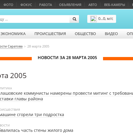
ФОТО
ФОКУС
РАБОТА
ОБЪЯВЛЕНИЯ
АВТО
ВЕБ-КАМЕРЫ
0...0, м/с
Подробнее
ЭКОНОМИКА
ПРОИСШЕСТВИЯ
ОБЩЕСТВО
ВИДЕО
ОП
ости Саратова
28 марта 2005
НОВОСТИ ЗА 28 МАРТА 2005
рта 2005
ЛИТИКА
лашовские коммунисты намерены провести митинг с требован
ставки главы района
ОИСШЕСТВИЯ
машине сгорели три подростка
ВОСТИ
валилась часть стены жилого дома