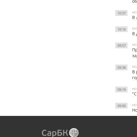
о
НО
10:37
В 
КУ
10:16
В 
НО
09:57
Пр
з
ПО
09:38
В 
г
НО
09:19
"С
НО
09:00
Н