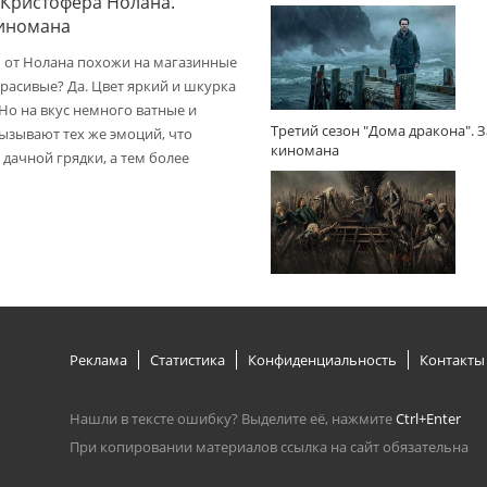
 Кристофера Нолана.
киномана
 от Нолана похожи на магазинные
расивые? Да. Цвет яркий и шкурка
 Но на вкус немного ватные и
Третий сезон "Дома дракона". 
вызывают тех же эмоций, что
киномана
дачной грядки, а тем более
Реклама
Статистика
Конфиденциальность
Контакты
Нашли в тексте ошибку? Выделите её, нажмите
Ctrl+Enter
При копировании материалов ссылка на сайт обязательна