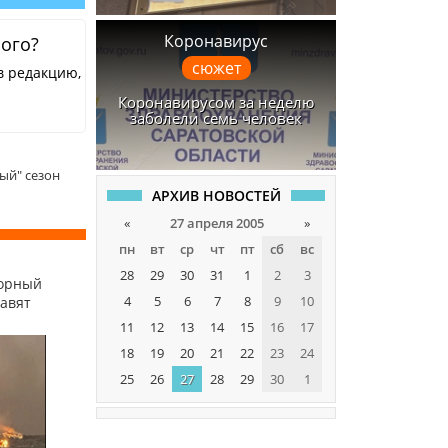
Коронавирус
ного?
сюжет
в редакцию,
Коронавирусом за неделю
заболели семь человек
ый" сезон
АРХИВ НОВОСТЕЙ
«
27 апреля 2005
»
пн
вт
ср
чт
пт
сб
вс
28
29
30
31
1
2
3
сорный
4
5
6
7
8
9
10
равят
11
12
13
14
15
16
17
18
19
20
21
22
23
24
25
26
27
28
29
30
1