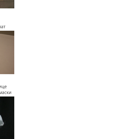
лат
ице
маски