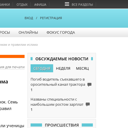
БАНКИ
ОТДЫХ
АФИША
ВСЕ РАЗДЕЛЫ
ВХОД
/
РЕГИСТРАЦИЯ
РОСЫ
ОНЛАЙНЫ
ФОКУС ГОРОДА
рмам и правилам ислама
ОБСУЖДАЕМЫЕ НОВОСТИ
ия для печати
СЕГОДНЯ
НЕДЕЛЯ
МЕСЯЦ
Погиб водитель съехавшего в
ама
оросительный канал трактора
1
Названы специальности с
ок. Семь
наибольшим ростом зарплат
правил
1
ПРОИСШЕСТВИЯ
няли ученицы