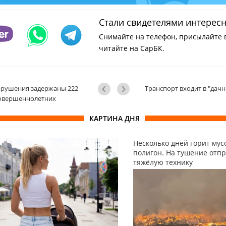
Стали свидетелями интерес
Снимайте на телефон, присылайте 
читайте на СарБК.
арушения задержаны 222
Транспорт входит в "дачн
овершеннолетних
КАРТИНА ДНЯ
Несколько дней горит му
полигон. На тушение отп
тяжёлую технику