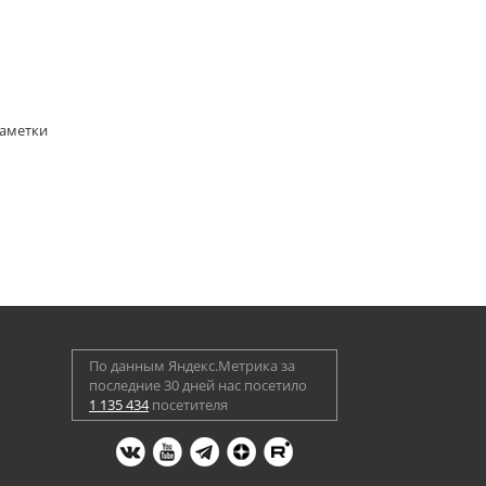
Заметки
По данным Яндекс.Метрика за
последние 30 дней нас посетило
1 135 434
посетителя