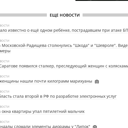
ЕЩЕ НОВОСТИ
ВОСТИ
ало известно о ещё одном ребёнке, пострадавшем при атаке Б
ВОСТИ
 Московской-Радищева столкнулись "Шкода" и "Шевроле". Видео
амеры
ВОСТИ
Саратове появился сталкер, преследующий женщин с коляскам
ВОСТИ
 женщины нашли почти килограмм марихуаны
ВОСТИ
ласть стала второй в РФ по разработке электронных услуг
ВОСТИ
 окна квартиры упал пятилетний мальчик
ВОСТИ
ндалы сломали элементы диорамы у "Липок"