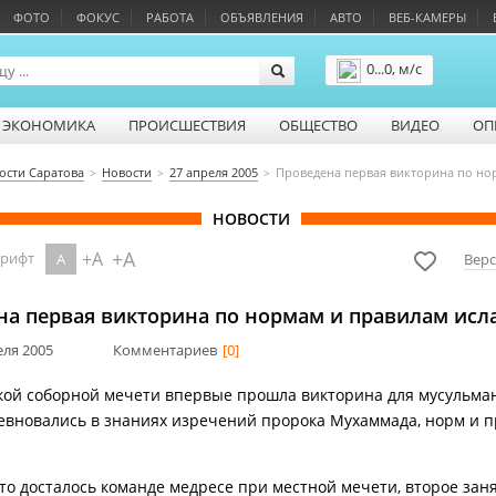
ФОТО
ФОКУС
РАБОТА
ОБЪЯВЛЕНИЯ
АВТО
ВЕБ-КАМЕРЫ
0...0, м/с
Подробнее
ЭКОНОМИКА
ПРОИСШЕСТВИЯ
ОБЩЕСТВО
ВИДЕО
ОП
ости Саратова
Новости
27 апреля 2005
Проведена первая викторина по но
НОВОСТИ
+A
+A
шрифт
A
Верс
на первая викторина по нормам и правилам исл
еля 2005
Комментариев
[0]
кой соборной мечети впервые прошла викторина для мусульман
евновались в знаниях изречений пророка Мухаммада, норм и 
то досталось команде медресе при местной мечети, второе за