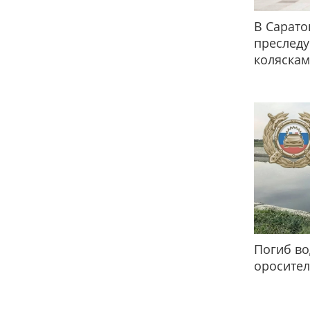
В Сарато
преслед
коляска
Погиб во
оросител