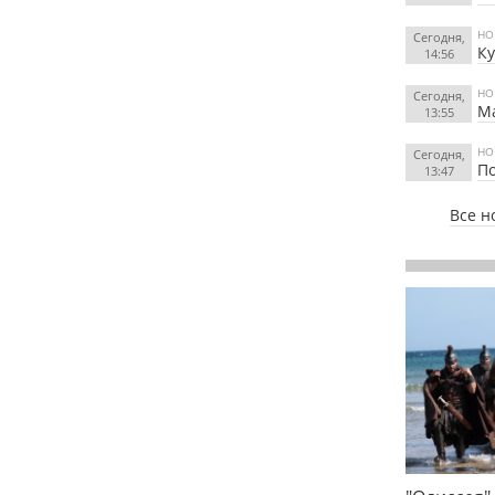
НО
Сегодня,
К
14:56
НО
Сегодня,
Ма
13:55
НО
Сегодня,
По
13:47
Все н