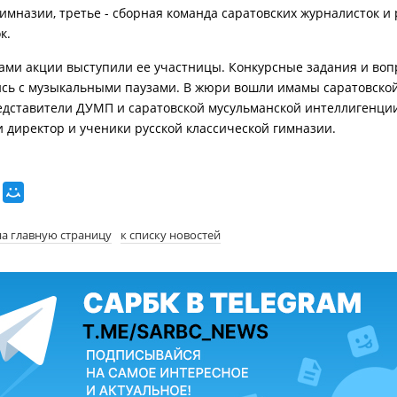
гимназии, третье - сборная команда саратовских журналисток и 
к.
ми акции выступили ее участницы. Конкурсные задания и во
сь с музыкальными паузами. В жюри вошли имамы саратовско
едставители ДУМП и саратовской мусульманской интеллигенци
и директор и ученики русской классической гимназии.
на главную страницу
к списку новостей