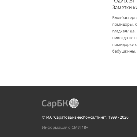
"Одиссея"
Заметки 
Блокбастеры
помидоры. К
гладкая? Да.
никогда не 
помидорки с 
бабушкины.
© ИА "СаратовБизнесКонсалтинг", 1999 - 2026
Информация о СМИ
18+