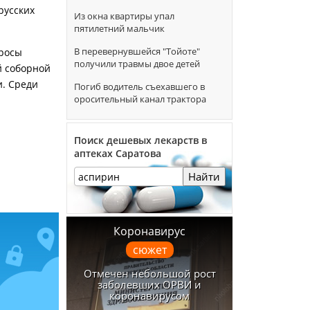
русских
Из окна квартиры упал
пятилетний мальчик
В перевернувшейся "Тойоте"
просы
получили травмы двое детей
й cоборной
и. Cреди
Погиб водитель съехавшего в
оросительный канал трактора
Поиск дешевых лекарств в
аптеках Саратова
Найти
Коронавирус
сюжет
Отмечен небольшой рост
заболевших ОРВИ и
коронавирусом