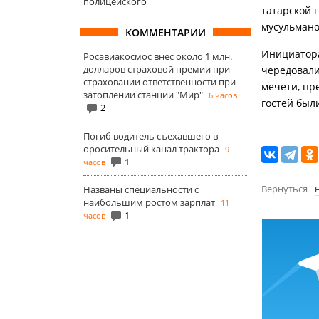
полицейского
татарской 
мусульмано
КОММЕНТАРИИ
Инициатора
Росавиакосмос внес около 1 млн.
долларов страховой премии при
чередовали
страховании ответственности при
мечети, пр
затоплении станции "Мир"
6 часов
гостей был
2
Погиб водитель съехавшего в
оросительный канал трактора
9
1
часов
Вернуться
Названы специальности с
наибольшим ростом зарплат
11
1
часов