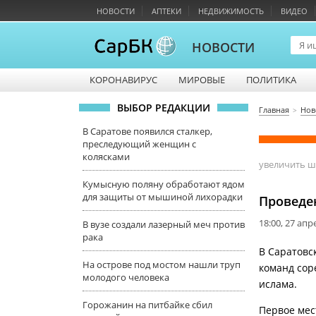
НОВОСТИ
АПТЕКИ
НЕДВИЖИМОСТЬ
ВИДЕО
НОВОСТИ
КОРОНАВИРУС
МИРОВЫЕ
ПОЛИТИКА
ВЫБОР РЕДАКЦИИ
Главная
Нов
В Саратове появился сталкер,
преследующий женщин с
колясками
увеличить 
Кумысную поляну обработают ядом
для защиты от мышиной лихорадки
Проведе
18:00, 27 апр
В вузе создали лазерный меч против
рака
В Саратовс
На острове под мостом нашли труп
команд сор
молодого человека
ислама.
Горожанин на питбайке сбил
Первое мес