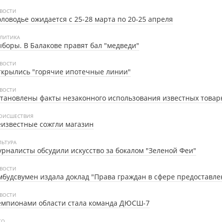
ВОСТИ
ловодье ожидается с 25-28 марта по 20-25 апреля
ЛИТИКА
боры. В Балакове правят бал "медведи"
ВОСТИ
крылись "горячие ипотечные линии"
ВОСТИ
тановлены факты незаконного использования известных товар
ОИСШЕСТВИЯ
известные сожгли магазин
ЛЬТУРА
рналисты обсудили искусство за бокалом "Зеленой Феи"
ВОСТИ
будсвумен издала доклад "Права граждан в сфере предоставл
ВОСТИ
емпионами области стала команда ДЮСШ-7
ТО