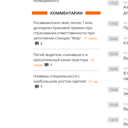
полицейского
ПО
17:22
А
до
КОММЕНТАРИИ
Росавиакосмос внес около 1 млн.
НО
17:03
Пр
долларов страховой премии при
страховании ответственности при
затоплении станции "Мир"
17 часов
НО
16:42
Кл
2
ПО
16:23
Погиб водитель съехавшего в
Вы
оросительный канал трактора
19
1
часов
НО
16:05
В 
Названы специальности с
н
наибольшим ростом зарплат
21 час
1
НО
15:44
Зи
ПО
15:24
Вы
ПО
14:13
Вы