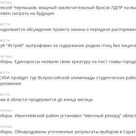
ЛИТИКА
лексей Чернышов: мощный заключительный бросок ЛДПР на вы
лжен сыграть на будущее
ВОСТИ
одолжается обсуждение проекта закона о передаче распоряже
ВОСТИ
уб "Ястреб" оштрафован за содержание редких птиц без лицен
ЛИТИКА
боры. Единороссы назвали свою креатуру на пост главы город
ВОСТИ
СЮИ пройдет тур Всероссийской олимпиады студенческих рабо
аркомании
ВОСТИ
ма в области продержится до конца месяца
ЛИТИКА
боры. Ивантеевский район установил "явочный рекорд" облас
ЛИТИКА
боры. Обнародованы уточненные результаты выборов в Сарат