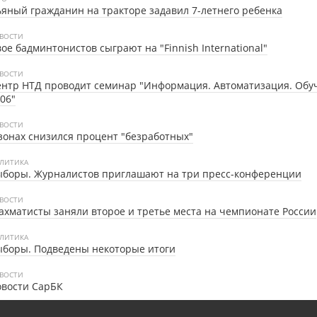
яный гражданин на тракторе задавил 7-летнего ребенка
ВОСТИ
ое бадминтонистов сыграют на "Finnish International"
ВОСТИ
нтр НТД проводит семинар "Информация. Автоматизация. Обу
06"
ВОСТИ
зонах снизился процент "безработных"
ЛИТИКА
ыборы. Журналистов приглашают на три пресс-конференции
ВОСТИ
хматисты заняли второе и третье места на чемпионате России
ЛИТИКА
боры. Подведены некоторые итоги
ВОСТИ
овости СарБК