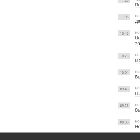
11:26
Пь
НО
11:05
Дв
НО
10:46
Це
20
НО
10:25
В 
ПО
10:04
В
НО
09:43
Ша
ПО
09:21
Вы
НО
09:00
Н