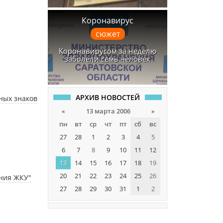
Коронавирус
сюжет
Коронавирусом за неделю
заболели семь человек
АРХИВ НОВОСТЕЙ
ных знаков
«
13 марта 2006
»
пн
вт
ср
чт
пт
сб
вс
27
28
1
2
3
4
5
6
7
8
9
10
11
12
13
14
15
16
17
18
19
20
21
22
23
24
25
26
ения ЖКУ"
27
28
29
30
31
1
2