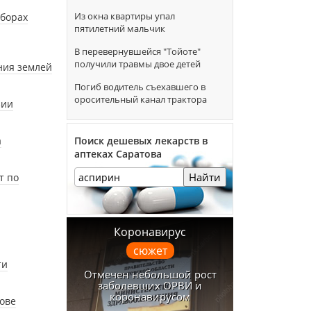
Из окна квартиры упал
борах
пятилетний мальчик
В перевернувшейся "Тойоте"
получили травмы двое детей
ния землей
Погиб водитель съехавшего в
оросительный канал трактора
зии
а
Поиск дешевых лекарств в
аптеках Саратова
Найти
т по
Коронавирус
сюжет
ти
Отмечен небольшой рост
заболевших ОРВИ и
коронавирусом
ове