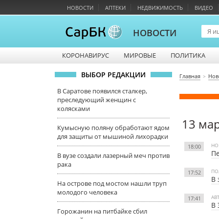
НОВОСТИ
АПТЕКИ
НЕДВИЖИМОСТЬ
ВИДЕО
НОВОСТИ
КОРОНАВИРУС
МИРОВЫЕ
ПОЛИТИКА
ВЫБОР РЕДАКЦИИ
Главная
Нов
В Саратове появился сталкер,
преследующий женщин с
колясками
13 ма
Кумысную поляну обработают ядом
для защиты от мышиной лихорадки
НО
18:00
Пе
В вузе создали лазерный меч против
рака
ПО
17:52
В 
На острове под мостом нашли труп
молодого человека
АВ
17:41
В 
Горожанин на питбайке сбил