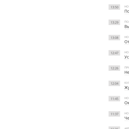
НО
13:50
По
ПО
13:29
Вы
НО
13:08
От
НО
12:47
Ус
ПР
12:26
Не
КУ
12:04
Жу
НО
11:45
Ом
НО
11:37
Ч
АВ