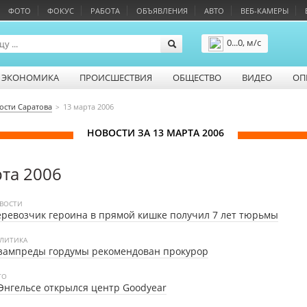
ФОТО
ФОКУС
РАБОТА
ОБЪЯВЛЕНИЯ
АВТО
ВЕБ-КАМЕРЫ
0...0, м/с
Подробнее
ЭКОНОМИКА
ПРОИСШЕСТВИЯ
ОБЩЕСТВО
ВИДЕО
ОП
ости Саратова
13 марта 2006
НОВОСТИ ЗА 13 МАРТА 2006
рта 2006
ВОСТИ
ревозчик героина в прямой кишке получил 7 лет тюрьмы
ЛИТИКА
зампреды гордумы рекомендован прокурор
ТО
Энгельсе открылся центр Goodyear