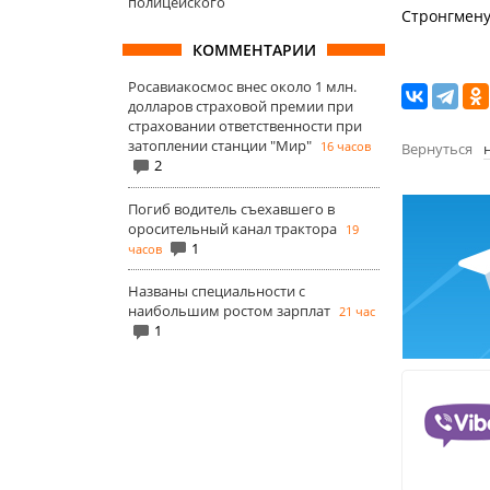
полицейского
Стронгмену
КОММЕНТАРИИ
Росавиакосмос внес около 1 млн.
долларов страховой премии при
страховании ответственности при
затоплении станции "Мир"
16 часов
Вернуться
2
Погиб водитель съехавшего в
оросительный канал трактора
19
1
часов
Названы специальности с
наибольшим ростом зарплат
21 час
1