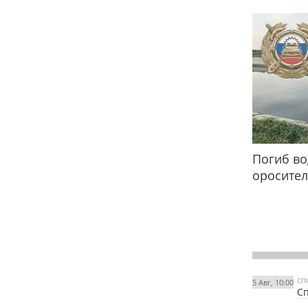
Погиб во
оросител
СП
5 Авг, 10:00
Сп