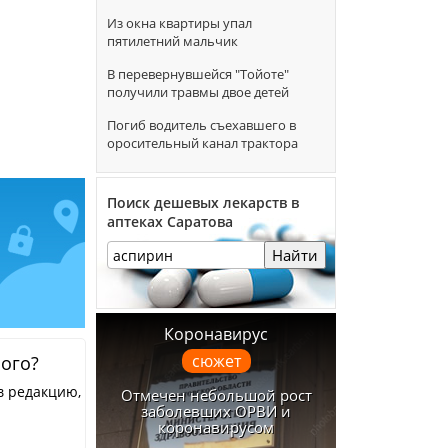
Из окна квартиры упал
пятилетний мальчик
В перевернувшейся "Тойоте"
получили травмы двое детей
Погиб водитель съехавшего в
оросительный канал трактора
Поиск дешевых лекарств в
аптеках Саратова
Найти
Коронавирус
сюжет
ного?
в редакцию,
Отмечен небольшой рост
заболевших ОРВИ и
коронавирусом