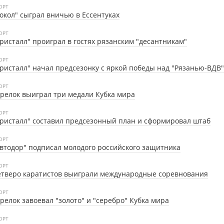
ОРТ
окол" сыграл вничью в Ессентуках
ОРТ
ристалл" проиграл в гостях рязанским "десантникам"
ОРТ
ристалл" начал предсезонку с яркой победы над "Рязанью-ВДВ"
ОРТ
релок выиграл три медали Кубка мира
ОРТ
ристалл" составил предсезонный план и сформировал штаб
ОРТ
втодор" подписал молодого российского защитника
ОРТ
тверо каратистов выиграли международные соревнования
ОРТ
релок завоевал "золото" и "серебро" Кубка мира
ОРТ