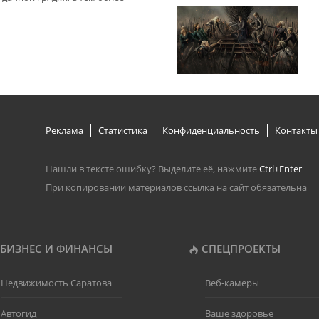
Реклама
Статистика
Конфиденциальность
Контакты
Нашли в тексте ошибку? Выделите её, нажмите
Ctrl+Enter
При копировании материалов ссылка на сайт обязательна
БИЗНЕС И ФИНАНСЫ
СПЕЦПРОЕКТЫ
Недвижимость Саратова
Веб-камеры
Автогид
Ваше здоровье