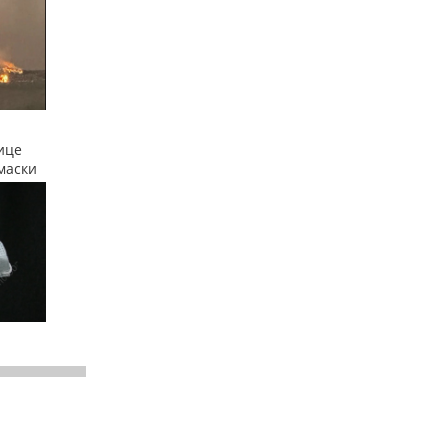
ице
маски