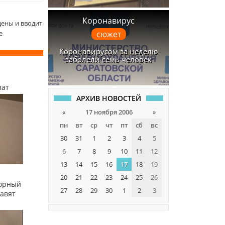
Коронавирус
ены и вводит
е
сюжет
Коронавирусом за неделю
заболели семь человек
лат
АРХИВ НОВОСТЕЙ
«
17 ноября 2006
»
пн
вт
ср
чт
пт
сб
вс
30
31
1
2
3
4
5
6
7
8
9
10
11
12
13
14
15
16
17
18
19
20
21
22
23
24
25
26
сорный
27
28
29
30
1
2
3
равят