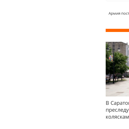
Армия пост
В Сарато
преслед
коляска