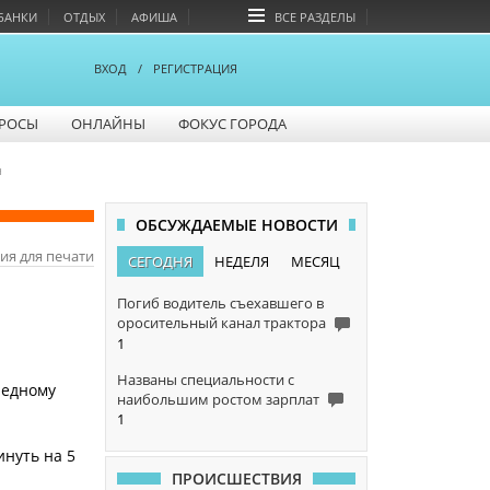
БАНКИ
ОТДЫХ
АФИША
ВСЕ РАЗДЕЛЫ
ВХОД
/
РЕГИСТРАЦИЯ
РОСЫ
ОНЛАЙНЫ
ФОКУС ГОРОДА
н
ОБСУЖДАЕМЫЕ НОВОСТИ
ия для печати
СЕГОДНЯ
НЕДЕЛЯ
МЕСЯЦ
Погиб водитель съехавшего в
оросительный канал трактора
1
Названы специальности с
редному
наибольшим ростом зарплат
1
инуть на 5
ПРОИСШЕСТВИЯ