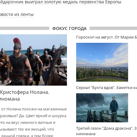
йдарочник выиграл золотую медаль первенства Европы
овости из ленты
ФОКУС ГОРОДА
Гороскоп на август. От Марии 
Сериал "Бухта вдов". Заметки 
 Кристофера Нолана.
киномана
 от Нолана похожи на магазинные
расивые? Да. Цвет яркий и шкурка
 Но на вкус немного ватные и
Третий сезон "Дома дракона". 
вызывают тех же эмоций, что
киномана
дачной грядки, а тем более