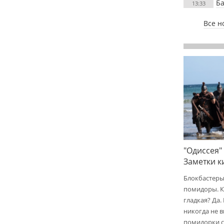
Ба
13:33
Все н
"Одиссея"
Заметки 
Блокбастеры
помидоры. К
гладкая? Да.
никогда не 
помидорки с 