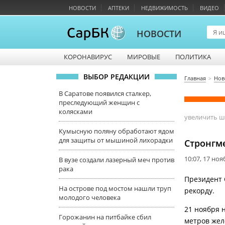
НОВОСТИ
АПТЕКИ
НЕДВИЖИМОСТЬ
ВИДЕО
НОВОСТИ
КОРОНАВИРУС
МИРОВЫЕ
ПОЛИТИКА
ВЫБОР РЕДАКЦИИ
Главная
Нов
В Саратове появился сталкер,
преследующий женщин с
колясками
увеличить 
Кумысную поляну обработают ядом
для защиты от мышиной лихорадки
Стронгм
10:07, 17 но
В вузе создали лазерный меч против
рака
Президент 
На острове под мостом нашли труп
рекорду.
молодого человека
21 ноября 
Горожанин на питбайке сбил
метров жел