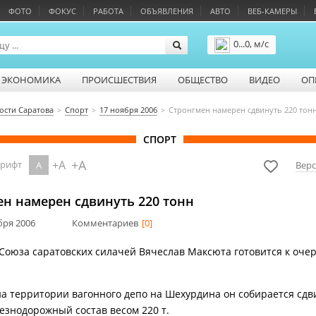
ФОТО
ФОКУС
РАБОТА
ОБЪЯВЛЕНИЯ
АВТО
ВЕБ-КАМЕРЫ
0...0, м/с
Подробнее
ЭКОНОМИКА
ПРОИСШЕСТВИЯ
ОБЩЕСТВО
ВИДЕО
ОП
ости Саратова
Спорт
17 ноября 2006
Стронгмен намерен сдвинуть 220 тон
СПОРТ
+A
+A
шрифт
A
Верс
ен намерен сдвинуть 220 тонн
ября 2006
Комментариев
[0]
Союза саратовских силачей Вячеслав Максюта готовится к оче
на территории вагонного депо на Шехурдина он собирается сдв
езнодорожный состав весом 220 т.