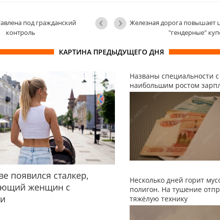
авлена под гражданский
Железная дорога повышает ц
контроль
"гендерные" куп
КАРТИНА ПРЕДЫДУЩЕГО ДНЯ
Названы специальности с
наибольшим ростом зарп
ве появился сталкер,
Несколько дней горит му
ующий женщин с
полигон. На тушение отп
ми
тяжёлую технику