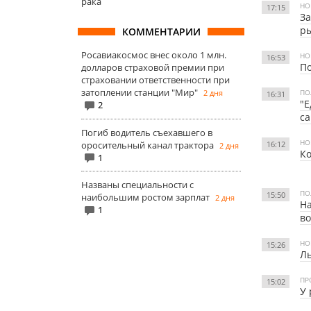
рака
НО
17:15
За
р
КОММЕНТАРИИ
Росавиакосмос внес около 1 млн.
НО
16:53
По
долларов страховой премии при
страховании ответственности при
затоплении станции "Мир"
2 дня
ПО
16:31
"Е
2
с
Погиб водитель съехавшего в
НО
оросительный канал трактора
16:12
2 дня
Ко
1
Названы специальности с
ПО
15:50
наибольшим ростом зарплат
2 дня
На
1
во
НО
15:26
Ль
ПР
15:02
У 