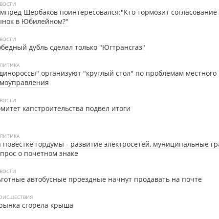
ВОСТИ
мпред Щербаков поинтересовался:"Кто тормозит согласование
ынок в Юбилейном?"
ВОСТИ
бедный дубль сделал только "Югтрансгаз"
ЛИТИКА
динороссы" организуют "круглый стол" по проблемам местного
амоуправления
ВОСТИ
митет капстроительства подвел итоги
ЛИТИКА
 повестке гордумы - развитие электросетей, муниципальные г
прос о почетном знаке
ВОСТИ
готные автобусные проездные начнут продавать на почте
ОИСШЕСТВИЯ
рынка сгорела крыша