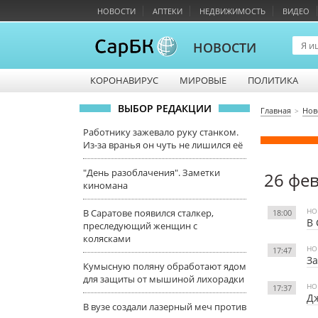
НОВОСТИ
АПТЕКИ
НЕДВИЖИМОСТЬ
ВИДЕО
НОВОСТИ
КОРОНАВИРУС
МИРОВЫЕ
ПОЛИТИКА
ВЫБОР РЕДАКЦИИ
Главная
Нов
Работнику зажевало руку станком.
Из-за вранья он чуть не лишился её
"День разоблачения". Заметки
26 фе
киномана
НО
В Саратове появился сталкер,
18:00
В 
преследующий женщин с
колясками
НО
17:47
За
Кумысную поляну обработают ядом
для защиты от мышиной лихорадки
НО
17:37
Дж
В вузе создали лазерный меч против