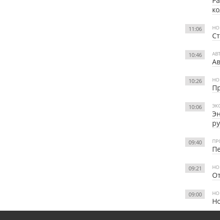
Ра
ко
НО
11:06
Ст
АВ
10:46
Ав
НО
10:26
П
ЭК
10:06
Эн
р
ПР
09:40
Пе
НО
09:21
От
НО
09:00
Н