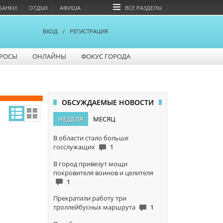
БАНКИ
ОТДЫХ
АФИША
ВСЕ РАЗДЕЛЫ
ВХОД
/
РЕГИСТРАЦИЯ
РОСЫ
ОНЛАЙНЫ
ФОКУС ГОРОДА
ОБСУЖДАЕМЫЕ НОВОСТИ
НЕДЕЛЯ
МЕСЯЦ
В области стало больше
госслужащих
1
В город привезут мощи
покровителя воинов и целителя
1
Прекратили работу три
троллейбусных маршрута
1