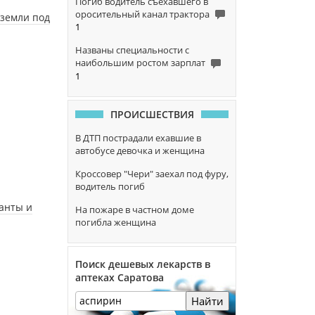
Погиб водитель съехавшего в
оросительный канал трактора
 земли под
1
Названы специальности с
наибольшим ростом зарплат
1
ПРОИСШЕСТВИЯ
В ДТП пострадали ехавшие в
автобусе девочка и женщина
Кроссовер "Чери" заехал под фуру,
водитель погиб
ранты и
На пожаре в частном доме
погибла женщина
Поиск дешевых лекарств в
аптеках Саратова
Найти