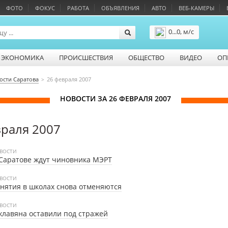
ФОТО
ФОКУС
РАБОТА
ОБЪЯВЛЕНИЯ
АВТО
ВЕБ-КАМЕРЫ
0...0, м/с
Подробнее
ЭКОНОМИКА
ПРОИСШЕСТВИЯ
ОБЩЕСТВО
ВИДЕО
ОП
ости Саратова
26 февраля 2007
НОВОСТИ ЗА 26 ФЕВРАЛЯ 2007
враля 2007
ВОСТИ
Саратове ждут чиновника МЭРТ
ВОСТИ
нятия в школах снова отменяются
ВОСТИ
лавяна оставили под стражей