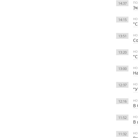
ПО
14:37
Эк
НО
14:15
"С
НО
13:51
Со
НО
13:20
"С
НО
13:00
На
НО
12:37
"У
НО
12:16
В 
НО
11:52
В 
НО
11:32