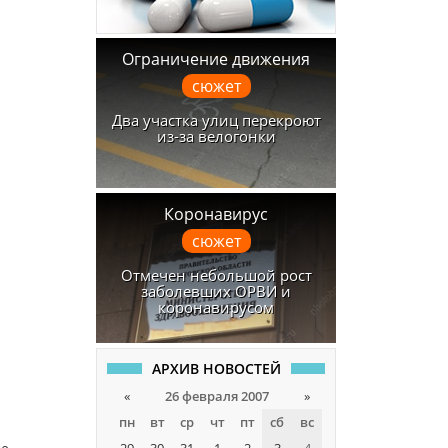
Ограничение движения
сюжет
Два участка улиц перекроют
из-за велогонки
Коронавирус
сюжет
Отмечен небольшой рост
заболевших ОРВИ и
коронавирусом
АРХИВ НОВОСТЕЙ
«
26 февраля 2007
»
пн
вт
ср
чт
пт
сб
вс
29
30
31
1
2
3
4