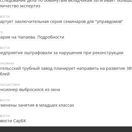
сследование дела по обманутым вкладчикам затягивает больш
личество экспертиз
ВОСТИ
артует заключительная серия семинаров для "управдомов"
ТО
ария на Чапаева. Подробности
ВОСТИ
редприятие оштрафовали за нарушения при реконструкции
ОНОМИКА
гельсский трубный завод планирует направить на развитие 38
ублей
ОИСШЕСТВИЯ
нсионер выбросился из окна
ВОСТИ
менены занятия в младших классах
ВОСТИ
овости СарБК