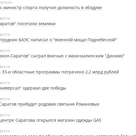
ЛИТИКА
с-министр спорта получил должность в облдуме
ВОСТИ
аратов" посетили земляки
ВОСТИ
трудник БАЭС написал о "военной мощи Поднебесной"
ВОСТИ
окол-Саратов" сыграл вничью с махачкалинским "Динамо"
ВОСТИ
 33-и областные программы потрачено 2,2 млрд рублей
ВОСТИ
ниверсал" одержал две победы
ВОСТИ
Саратов прибудет родовая святыня Романовых
ВОСТИ
центре Саратова открылся магазин одежды GAS
ВОСТИ