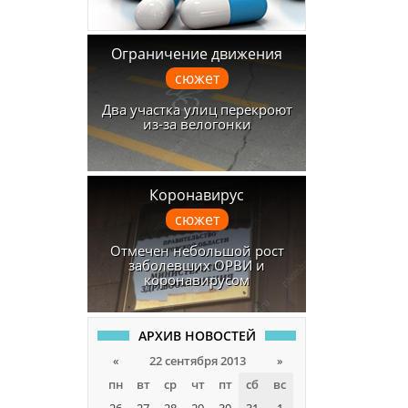
Ограничение движения
сюжет
Два участка улиц перекроют
из-за велогонки
Коронавирус
сюжет
Отмечен небольшой рост
заболевших ОРВИ и
коронавирусом
АРХИВ НОВОСТЕЙ
«
22 сентября 2013
»
пн
вт
ср
чт
пт
сб
вс
26
27
28
29
30
31
1