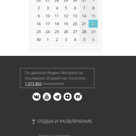
2
3
4
5
6
7
8
9
10
11
12
13
14
15
16
17
18
19
20
21
22
23
24
25
26
27
28
29
30
1
2
3
4
5
6
По данным Яндекс.Метрика за
последние 30 дней нас посетило
1 073 862
посетителя
ОТДЫХ И РАЗВЛЕЧЕНИЕ
Афиша Саратова