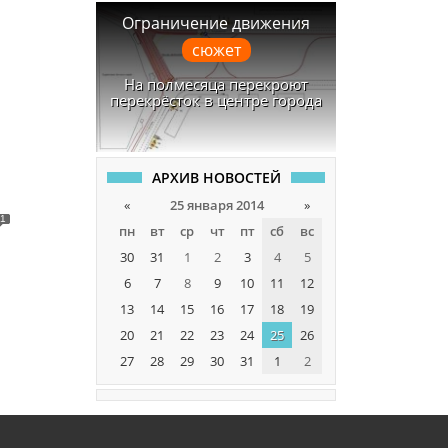
Ограничение движения
сюжет
На полмесяца перекроют
перекрёсток в центре города
АРХИВ НОВОСТЕЙ
«
25 января 2014
»
1
пн
вт
ср
чт
пт
сб
вс
30
31
1
2
3
4
5
6
7
8
9
10
11
12
13
14
15
16
17
18
19
20
21
22
23
24
25
26
27
28
29
30
31
1
2