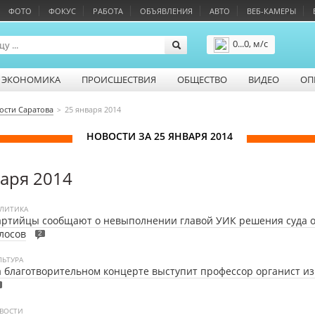
ФОТО
ФОКУС
РАБОТА
ОБЪЯВЛЕНИЯ
АВТО
ВЕБ-КАМЕРЫ
0...0, м/с
Подробнее
ЭКОНОМИКА
ПРОИСШЕСТВИЯ
ОБЩЕСТВО
ВИДЕО
ОП
ости Саратова
25 января 2014
НОВОСТИ ЗА 25 ЯНВАРЯ 2014
варя 2014
ЛИТИКА
ртийцы сообщают о невыполнении главой УИК решения суда о
лосов
2
ЛЬТУРА
 благотворительном концерте выступит профессор органист и
ВОСТИ