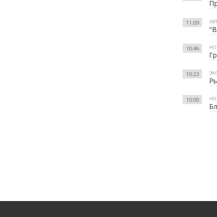
Пр
АВ
11:09
"В
НО
10:46
Гр
ЭК
10:23
Ры
НО
10:00
Бл