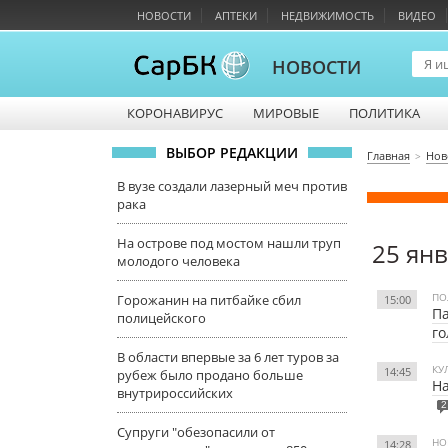
НОВОСТИ
АПТЕКИ
НЕДВИЖИМОСТЬ
ВИДЕО
НОВОСТИ
КОРОНАВИРУС
МИРОВЫЕ
ПОЛИТИКА
ВЫБОР РЕДАКЦИИ
Главная
Нов
В вузе создали лазерный меч против
рака
На острове под мостом нашли труп
25 ян
молодого человека
ПО
Горожанин на питбайке сбил
15:00
Па
полицейского
го
В области впервые за 6 лет туров за
КУ
14:45
рубеж было продано больше
На
внутрироссийских
2
Супруги "обезопасили от
НО
14:28