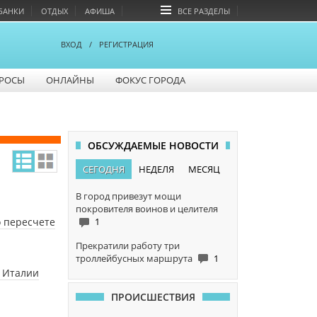
БАНКИ
ОТДЫХ
АФИША
ВСЕ РАЗДЕЛЫ
ВХОД
/
РЕГИСТРАЦИЯ
РОСЫ
ОНЛАЙНЫ
ФОКУС ГОРОДА
ОБСУЖДАЕМЫЕ НОВОСТИ
СЕГОДНЯ
НЕДЕЛЯ
МЕСЯЦ
В город привезут мощи
покровителя воинов и целителя
 пересчете
1
Прекратили работу три
троллейбусных маршрута
1
з Италии
ПРОИСШЕСТВИЯ