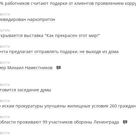
% работников считают подарки от клиентов проявлением корр
ВОСТИ
иквидирован наркопритон
ЛЬТУРА
крывается выставка "Как прекрасен этот мир!"
ВОСТИ
чта предлагает отправлять подарки, не выходя из дома
ВОСТИ
мер Михаил Наместников
2
ВОСТИ
товится заседание думы
ВОСТИ
 искам прокуратуры улучшены жилищные условия 260 граждан
ВОСТИ
области проживают 99 участников обороны Ленинграда
2
ВОСТИ