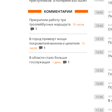
преступников" и потеряли 850 тысяч
10
КОММЕНТАРИИ
НО
14:05
Л
Прекратили работу три
троллейбусных маршрута
10 часов
КУ
13:42
1
От
В город привезут мощи
НО
13:19
По
покровителя воинов и целителя
13
1
часов
НО
12:52
У
В области стало больше
госслужащих
1
1 день
НО
12:32
Го
НО
12:09
По
НО
11:56
В 
НО
11:32