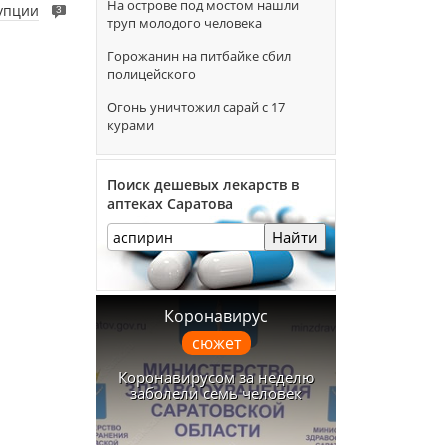
На острове под мостом нашли
упции
3
труп молодого человека
Горожанин на питбайке сбил
полицейского
Огонь уничтожил сарай с 17
курами
Поиск дешевых лекарств в
аптеках Саратова
Найти
Коронавирус
сюжет
Коронавирусом за неделю
заболели семь человек