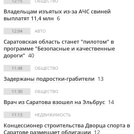
12:15
ОБЩЕСТВО
Владельцам изъятых из-за АЧС свиней
выплатят 11,4 млн
6
12:04
АВТО
Саратовская область станет "пилотом" в
программе "Безопасные и качественные
дороги"
40
11:48
ОБЩЕСТВО
Задержаны подростки-грабители
13
11:30
ОБЩЕСТВО
Врач из Саратова взошел на Эльбрус
14
11:13
НЕДВИЖИМОСТЬ
Концессионер строительства Дворца спорта в
Саратове размещает облигации
12