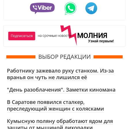
ВЫБОР РЕДАКЦИИ
Работнику зажевало руку станком. Из-за
вранья он чуть не лишился её
"День разоблачения". Заметки киномана
В Саратове появился сталкер,
преследующий женщин с колясками
Кумысную поляну обработают ядом для
защиты от мышиной лихорадки