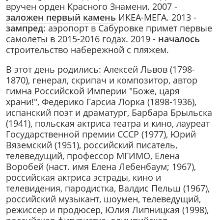
вручен орден Красного Знамени. 2007 -
заложен первый камень
ИКЕА-МЕГА. 2013 -
зампред
: аэропорт в Сабуровке примет первые
самолеты в 2015-2016 годах. 2019 -
началось
строительство набережной с пляжем.
В этот день родились: Алексей Львов (1798-
1870), генерал, скрипач и композитор, автор
гимна Российской Империи "Боже, царя
храни!", Федерико Гарсиа Лорка (1898-1936),
испанский поэт и драматург, Барбара Брыльска
(1941), польская актриса театра и кино, лауреат
Государственной премии СССР (1977), Юрий
Вяземский (1951), российский писатель,
телеведущий, профессор МГИМО, Елена
Воробей (наст. имя Елена Лебенбаум; 1967),
российская актриса эстрады, кино и
телевидения, пародистка, Валдис Пельш (1967),
российский музыкант, шоумен, телеведущий,
режиссер и продюсер, Юлия Липницкая (1998),