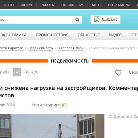
ФОТО
ФОКУС
РАБОТА
ОБЪЯВЛЕНИЯ
АВТО
ВЕБ-КАМЕРЫ
0...0, м/с
Подробнее
ЭКОНОМИКА
ПРОИСШЕСТВИЯ
ОБЩЕСТВО
ВИДЕО
ОП
ости Саратова
Недвижимость
30 апреля 2026
В области снижена нагрузка 
НЕДВИЖИМОСТЬ
+A
+A
шрифт
A
Верс
ти снижена нагрузка на застройщиков. Коммент
истов
еля 2026
Комментариев
[0]
© Фотобанк С