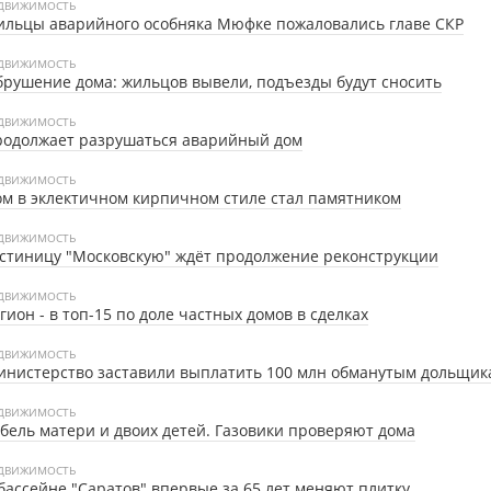
ДВИЖИМОСТЬ
льцы аварийного особняка Мюфке пожаловались главе СКР
ДВИЖИМОСТЬ
рушение дома: жильцов вывели, подъезды будут сносить
ДВИЖИМОСТЬ
родолжает разрушаться аварийный дом
ДВИЖИМОСТЬ
м в эклектичном кирпичном стиле стал памятником
ДВИЖИМОСТЬ
стиницу "Московскую" ждёт продолжение реконструкции
ДВИЖИМОСТЬ
гион - в топ-15 по доле частных домов в сделках
ДВИЖИМОСТЬ
нистерство заставили выплатить 100 млн обманутым дольщик
ДВИЖИМОСТЬ
бель матери и двоих детей. Газовики проверяют дома
ДВИЖИМОСТЬ
бассейне "Саратов" впервые за 65 лет меняют плитку