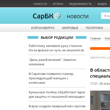
НОВОСТИ
АПТЕКИ
НЕДВИЖИМОСТЬ
ВИДЕО
НОВОСТИ
КОРОНАВИРУС
МИРОВЫЕ
ПОЛИТИКА
ВЫБОР РЕДАКЦИИ
Главная
Нов
Работнику зажевало руку станком.
Из-за вранья он чуть не лишился её
увеличить 
"День разоблачения". Заметки
киномана
В облас
В Саратове появился сталкер,
специал
преследующий женщин с
колясками
17:21, 30 апр
Кумысную поляну обработают ядом
для защиты от мышиной лихорадки
В вузе создали лазерный меч против