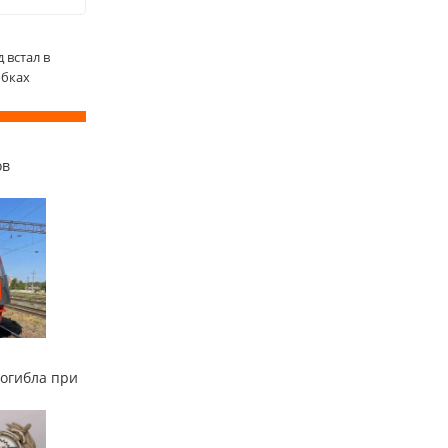
 встал в
обках
ов
огибла при