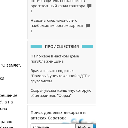
Погиб водитель съехавшего в
оросительный канал трактора
1
Названы специальности с
наибольшим ростом зарплат
1
ПРОИСШЕСТВИЯ
На пожаре в частном доме
погибла женщина
"О земле",
Врачи спасают водителя
"Приоры", уничтоженной в ДТП с
ики
грузовиком
Скорая увезла женщину, которую
 решение
сбил водитель "Форда"
", а на
иона
Поиск дешевых лекарств в
аптеках Саратова
правок
Найти