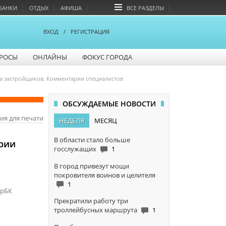
БАНКИ
ОТДЫХ
АФИША
ВСЕ РАЗДЕЛЫ
ВХОД
/
РЕГИСТРАЦИЯ
РОСЫ
ОНЛАЙНЫ
ФОКУС ГОРОДА
на застройщиков. Комментарии специалистов
ОБСУЖДАЕМЫЕ НОВОСТИ
ия для печати
НЕДЕЛЯ
МЕСЯЦ
В области стало больше
арии
госслужащих
1
В город привезут мощи
покровителя воинов и целителя
1
арБК
Прекратили работу три
троллейбусных маршрута
1