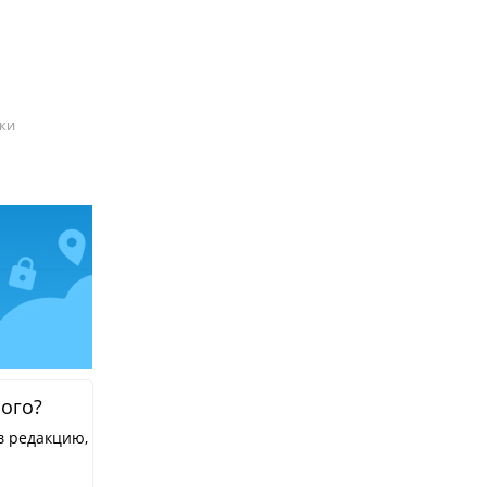
ки
ного?
в редакцию,