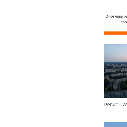
Экс-глава р
сро
Регион а