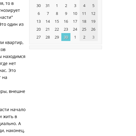
, то в
30
31
1
2
3
4
5
гнозирует
6
7
8
9
10
11
12
части"
13
14
15
16
17
18
19
Это один из
20
21
22
23
24
25
26
27
28
29
30
1
2
3
ли квартир,
сов
ы находимся
игде нет
нас. Это
т на
иры, внешне
ласти начало
и жить в
циально. А
ди, наконец,