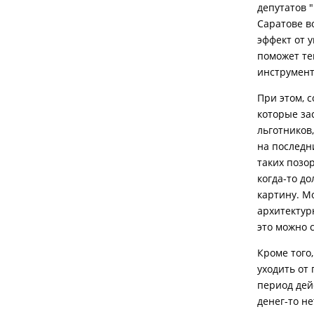
депутатов 
Саратове в
эффект от 
поможет те
инструмент
При этом, 
которые за
льготников
на последни
таких позор
когда-то д
картину. М
архитектур
это можно 
Кроме того
уходить от
период дей
денег-то не