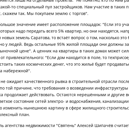
няется лишь на отдельные проекты: "Не понятно, кто по ним ра
какой-то специальный пул застройщиков. Нам участие в таких п
, скажем так. Мы покупаем землю с торгов".
 большое значение имеет расположение площадок: "Если это учас
которых надо передать всего 5% квартир, но они находятся, нап
новых земель Саратова, то встаёт вопрос о том, насколько это 
но у людей. Ведь остальные 95% жилой площади они должны за
рыночной цене". А ценник на квартиры в таких домах может си
 от привлекательного: "Если дом находится в поле, то техприсо
стоить таких космических денег, что это жильё будет продавать
а набережной".
не ожидает качественного рывка в строительной отрасли после
по той причине, что требования о возведении инфраструктуры 
а продолжает действовать. Остаются нерешёнными и другие в
ветхое состояние сетей электро- и водоснабжения, канализации
то изменить нынешнюю картину в сфере жилищного строительс
плексный план.
ль агентства недвижимости "Святень" Алексей Шипачёв счита