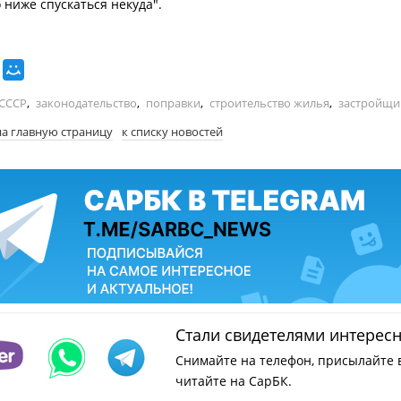
 ниже спускаться некуда".
СССР
,
законодательство
,
поправки
,
строительство жилья
,
застройщи
на главную страницу
к списку новостей
Стали свидетелями интерес
Снимайте на телефон, присылайте 
читайте на СарБК.