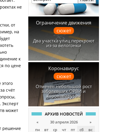
ботает.
роектах не
Ограничение движения
тки, от
сюжет
ример, на
будет
Два участка улиц перекроют
из-за велогонки
хотеть
льно
единение к
ся по цене
Коронавирус
сюжет
 этого
Отмечен небольшой рост
за счёт
заболевших ОРВИ и
коронавирусом
опросы,
. Эксперт
тв может
АРХИВ НОВОСТЕЙ
«
30 апреля 2026
»
ет решение
пн
вт
ср
чт
пт
сб
вс