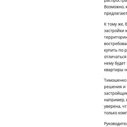
распростра
Возможно, 
предлагают
К тому же,
застройки 
территории 
востребова
купить по 
отличаться
нему будет 
квартиры н
Тимошенко 
решения и 
застройщик
например, 
уверена, ч
только ком
Руководите