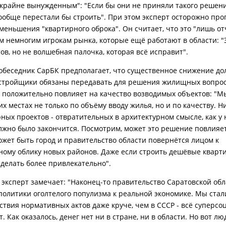
"крайне вынужденным": "Если бы они не приняли такого решения
ообще перестали бы строить". При этом эксперт осторожно про
уменьшения "квартирного оброка". Он считает, что это "лишь от
м немногим игрокам рынка, которые ещё работают в области: "
ов, но не волшебная палочка, которая всё исправит".
собеседник СарБК предполагает, что существенное снижение до
стройщики обязаны передавать для решения жилищных вопро
, положительно повлияет на качество возводимых объектов: "М
х местах не только по объёму вводу жилья, но и по качеству. Н
ных проектов - отвратительных в архитектурном смысле, как у 
олжно было закончится. Посмотрим, может это решение повлияе
ожет быть город и правительство области повернётся лицом к
ному облику новых районов. Даже если строить дешёвые кварт
сделать более привлекательно".
, эксперт замечает: "Наконец-то правительство Саратовской об
 политики оголтелого популизма к реальной экономике. Мы стал
ствия нормативных актов даже круче, чем в СССР - всё суперсо
т. Как оказалось, денег нет ни в стране, ни в области. Но вот лю