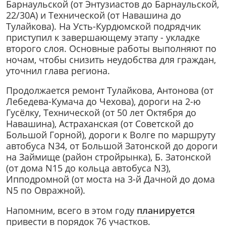
Барнаульской (от Энтузиастов до Барнаульской,
22/30А) и Технической (от Навашина до
Тулайкова). На Усть-Курдюмской подрядчик
приступил к завершающему этапу - укладке
второго слоя. Основные работы выполняют по
ночам, чтобы снизить неудобства для граждан,
уточнил глава региона.
Продолжается ремонт Тулайкова, Антонова (от
Лебедева-Кумача до Чехова), дороги на 2-ю
Гусёлку, Технической (от 50 лет Октября до
Навашина), Астраханская (от Советской до
Большой Горной), дороги к Волге по маршруту
автобуса N34, от Большой Затонской до дороги
на Займище (район стройрынка), Б. Затонской
(от дома N15 до кольца автобуса N3),
Ипподромной (от моста на 3-й Дачной до дома
N5 по Овражной).
Напомним, всего в этом году
планируется
привести в порядок 76 участков.