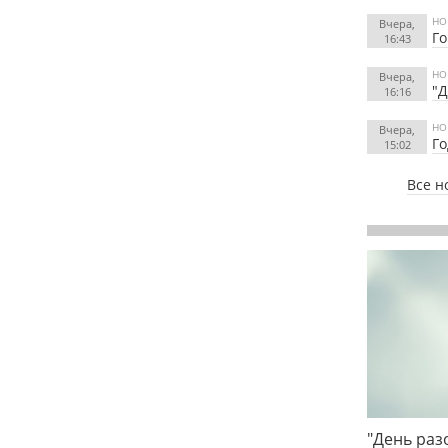
НО
Вчера,
Го
16:43
НО
Вчера,
"Д
16:16
НО
Вчера,
Го
15:02
Все н
"День раз