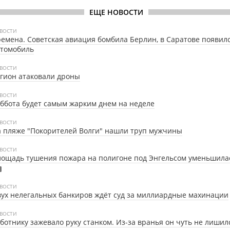
ЕЩЕ НОВОСТИ
ВОСТИ
емена. Советская авиация бомбила Берлин, в Саратове появил
втомобиль
ВОСТИ
гион атаковали дроны
ВОСТИ
ббота будет самым жарким днем на неделе
ВОСТИ
 пляже "Покорителей Волги" нашли труп мужчины
ВОСТИ
ощадь тушения пожара на полигоне под Энгельсом уменьшила
ВОСТИ
ух нелегальных банкиров ждёт суд за миллиардные махинации
ВОСТИ
ботнику зажевало руку станком. Из-за вранья он чуть не лишил