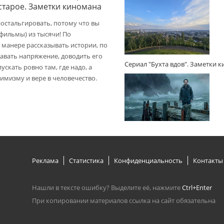
 старое. Заметки киномана
ностальгировать, потому что вы
(фильмы) из тысячи! По
 манере рассказывать истории, по
авать напряжение, доводить его
Сериал "Бухта вдов". Заметки 
пускать ровно там, где надо, а
имизму и вере в человечество.
Реклама
Статистика
Конфиденциальность
Контакты
Нашли в тексте ошибку? Выделите её, нажмите
Ctrl+Enter
При копировании материалов ссылка на сайт обязательна