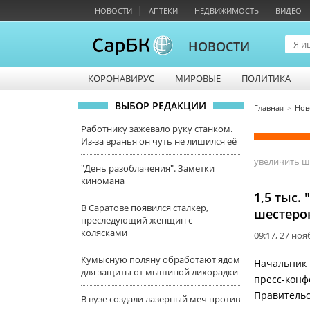
НОВОСТИ
АПТЕКИ
НЕДВИЖИМОСТЬ
ВИДЕО
НОВОСТИ
КОРОНАВИРУС
МИРОВЫЕ
ПОЛИТИКА
ВЫБОР РЕДАКЦИИ
Главная
Нов
Работнику зажевало руку станком.
Из-за вранья он чуть не лишился её
увеличить 
"День разоблачения". Заметки
киномана
1,5 тыс.
В Саратове появился сталкер,
шестеро
преследующий женщин с
колясками
09:17, 27 но
Кумысную поляну обработают ядом
Начальник 
для защиты от мышиной лихорадки
пресс-конф
Правительс
В вузе создали лазерный меч против