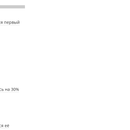
ся первый
сь на 30%
ся её