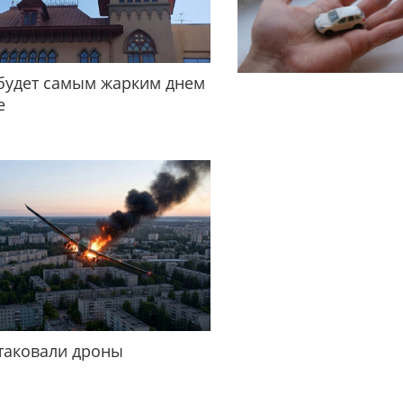
будет самым жарким днем
е
таковали дроны