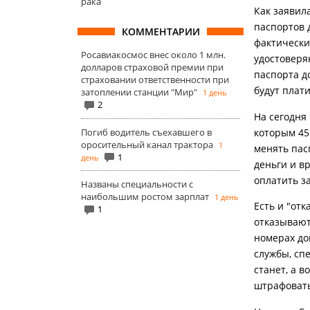
рака
Как заявил
паспортов 
КОММЕНТАРИИ
фактически
Росавиакосмос внес около 1 млн.
удостоверя
долларов страховой премии при
паспорта до
страховании ответственности при
будут плати
затоплении станции "Мир"
1 день
2
На сегодня 
Погиб водитель съехавшего в
которым 45
оросительный канал трактора
1
менять пас
1
день
деньги и в
оплатить з
Названы специальности с
наибольшим ростом зарплат
1 день
Есть и "от
1
отказывают
номерах до
службы, сп
станет, а 
штрафовать