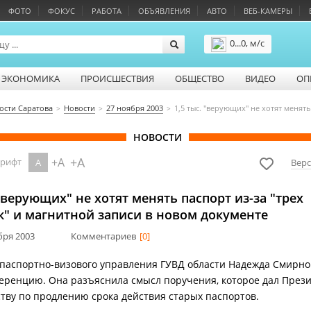
ФОТО
ФОКУС
РАБОТА
ОБЪЯВЛЕНИЯ
АВТО
ВЕБ-КАМЕРЫ
0...0, м/с
Подробнее
ЭКОНОМИКА
ПРОИСШЕСТВИЯ
ОБЩЕСТВО
ВИДЕО
ОП
ости Саратова
Новости
27 ноября 2003
1,5 тыс. "верующих" не хотят менят
НОВОСТИ
+A
+A
шрифт
A
Верс
 "верующих" не хотят менять паспорт из-за "трех
к" и магнитной записи в новом документе
ября 2003
Комментариев
[0]
паспортно-визового управления ГУВД области Надежда Смирно
еренцию. Она разъяснила смысл поручения, которое дал През
тву по продлению срока действия старых паспортов.