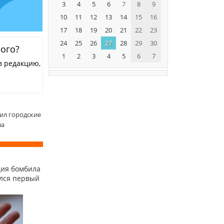
3
4
5
6
7
8
9
10
11
12
13
14
15
16
17
18
19
20
21
22
23
24
25
26
27
28
29
30
ного?
1
2
3
4
5
6
7
в редакцию,
ил городские
ва
ция бомбила
ился первый