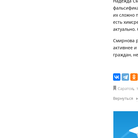
Надежда См
фальсифика
их сложно 
есть химср
актуально.
Смирнова р
активнее и
граждан, н
Саратов
,
Вернуться