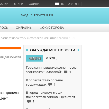
БАНКИ
ОТДЫХ
АФИША
ВСЕ РАЗДЕЛЫ
ВХОД
/
РЕГИСТРАЦИЯ
РОСЫ
ОНЛАЙНЫ
ФОКУС ГОРОДА
ь паспорт из-за "трех шестерок" и магнитной записи в новом документе
ОБСУЖДАЕМЫЕ НОВОСТИ
ия для печати
НЕДЕЛЯ
МЕСЯЦ
Горожанин лишился денег после
звонков из "налоговой"
1
В области стало больше
госслужащих
1
В город привезут мощи
ва провела
покровителя воинов и целителя
идент
1