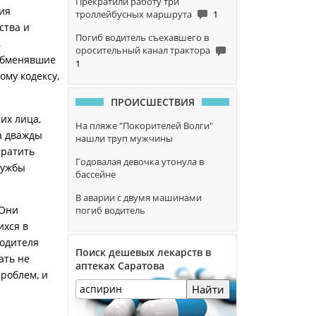
Прекратили работу три
ия
троллейбусных маршрута
1
ства и
Погиб водитель съехавшего в
,
оросительный канал трактора
 обменявшие
1
ому кодексу,
ПРОИСШЕСТВИЯ
их лица,
На пляже "Покорителей Волги"
а дважды
нашли труп мужчины
тратить
Годовалая девочка утонула в
лужбы
бассейне
В аварии с двумя машинами
 Они
погиб водитель
ихся в
водителя
Поиск дешевых лекарств в
ать не
аптеках Саратова
проблем, и
Найти