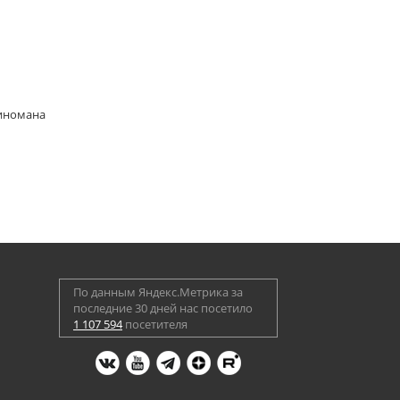
киномана
По данным Яндекс.Метрика за
последние 30 дней нас посетило
1 107 594
посетителя