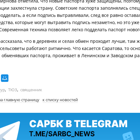
ирнова отметила, что новые паспорта хуже защищены, поэтому
ции захлестнула страну. Советские паспорта заполнялись спе
подделать, а если подпись вытравливали, след все равно остава
едства, которые могут вытравить подпись незаметно, но это уже
 Современная техника позволяет легко подделать паспорт новог
ассказала, что в деревнях и селах обмен проходит лучше, там 
 сельсоветы работают ритмично. Что касается Саратова, то осн
е обменявших паспорта, проживает в Ленинском и Заводском ра
тур
,
ТЮЗ
,
священник
на главную страницу
к списку новостей