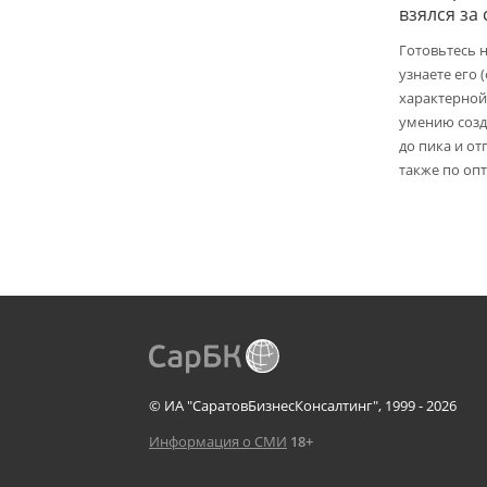
взялся за
Готовьтесь 
узнаете его 
характерной
умению созд
до пика и от
также по опт
© ИА "СаратовБизнесКонсалтинг", 1999 - 2026
Информация о СМИ
18+