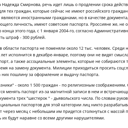
а Надежда Смирнова, речь идет лишь о продлении срока действ
для тех граждан, которые сейчас не имеют российского граждан
 являются иностранными гражданами, но в качестве документа
ющего личность, имеют советские паспорта. Рроссияне же, не
 конца этого года, с 1 января 2004-го, согласно Административн
ть штраф - 300 рублей.
в области паспорта не поменяли около 12 тыс. человек. Среди н
 лет исполнится в декабре-январе, поэтому они не видят смысл
порт, а также ассоциальные элементы, которые не собираются 
ремя на замену документа. Милиции приходиться просить соцс
а них пошлину за оформление и выдачу паспорта.
казники" - около 1 500 граждан - по религиозным соображениям.
ся менять паспорт из-за магнитной записи в нем и встречающ
кумента трех "шестерок " - дьявольского числа. По словам руко
ециальных паспортов для этой категории лиц никто разрабатыв
вот через месяц с небольшим им придется столкнуться с массой 
 их будут наравне со всеми другими нарушителями.