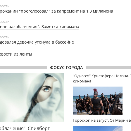
ВОСТИ
рожанин "проголосовал" за капремонт на 1,3 миллиона
ВОСТИ
ень разоблачения". Заметки киномана
ВОСТИ
довалая девочка утонула в бассейне
овости из ленты
ФОКУС ГОРОДА
"Одиссея" Кристофера Нолана.
киномана
Гороскоп на август. От Марии 
облачения": Спилберг