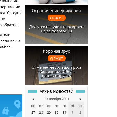
 волна их
цчернилами,
Ограничение движения
лся. Сегодня
сюжет
 не
о образца.
Два участка улиц перекроют
из-за велогонки
жители
овная масса
йонах.
Коронавирус
сюжет
Отмечен небольшой рост
заболевших ОРВИ и
коронавирусом
АРХИВ НОВОСТЕЙ
«
27 ноября 2003
»
пн
вт
ср
чт
пт
сб
вс
27
28
29
30
31
1
2